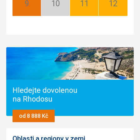
Září:
Říjen:
Listopad:
Prosinec:
Nejlepší
Mimosezóna
Dobrá
Dobrá
Hledejte dovolenou
na Rhodosu
od 8 888 Kč
Oblasti a regiony v zemi