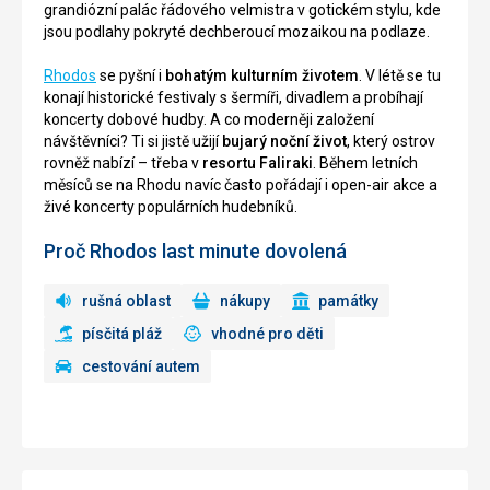
grandiózní palác řádového velmistra v gotickém stylu, kde
jsou podlahy pokryté dechberoucí mozaikou na podlaze.
Rhodos
se pyšní i
bohatým kulturním životem
. V létě se tu
konají historické festivaly s šermíři, divadlem a probíhají
koncerty dobové hudby. A co moderněji založení
návštěvníci? Ti si jistě užijí
bujarý noční život
, který ostrov
rovněž nabízí – třeba v
resortu Faliraki
. Během letních
měsíců se na Rhodu navíc často pořádají i open-air akce a
živé koncerty populárních hudebníků.
Proč Rhodos last minute dovolená
rušná oblast
nákupy
památky
písčitá pláž
vhodné pro děti
cestování autem