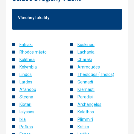
Všechny lokality
Faliraki
Koskinou
Rhodos město
Lachania
Kalithea
Charaki
Kolymbia
Ammoudes
Lindos
Theologos (Tholos)
Lardos
Gennadi
Afandou
Kremasti
Stegna
Paradisi
Kiotari
Archangelos
Ialyssos
Kalathos
Ixia
Plimmiri
Pefkos
Kritika