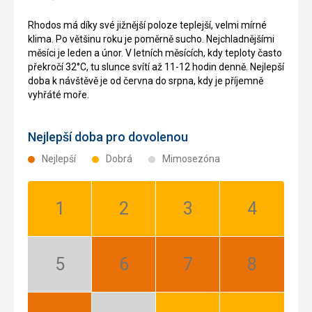
Rhodos má díky své jižnější poloze teplejší, velmi mírné
klima. Po většinu roku je poměrně sucho. Nejchladnějšími
měsíci je leden a únor. V letních měsících, kdy teploty často
překročí 32°C, tu slunce svítí až 11-12 hodin denně. Nejlepší
doba k návštěvě je od června do srpna, kdy je příjemně
vyhřáté moře.
Nejlepší doba pro dovolenou
Nejlepší
Dobrá
Mimosezóna
Leden:
Únor:
Březen:
Duben:
Dobrá
Dobrá
Dobrá
Dobrá
Květen:
Červen:
Červenec:
Srpen:
Mimosezóna
Nejlepší
Nejlepší
Nejlepší