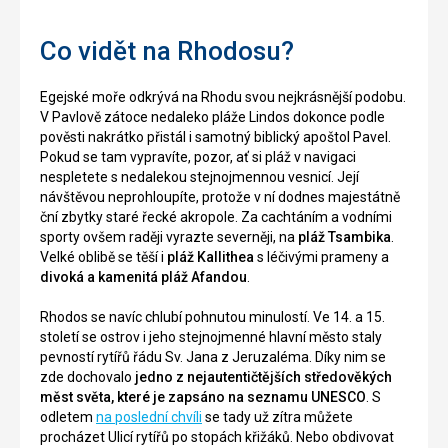
Co vidět na Rhodosu?
Egejské moře odkrývá na Rhodu svou nejkrásnější podobu.
V Pavlově zátoce nedaleko pláže Lindos dokonce podle
pověsti nakrátko přistál i samotný biblický apoštol Pavel.
Pokud se tam vypravíte, pozor, ať si pláž v navigaci
nespletete s nedalekou stejnojmennou vesnicí. Její
návštěvou neprohloupíte, protože v ní dodnes majestátně
ční zbytky staré řecké akropole. Za cachtáním a vodními
sporty ovšem raději vyrazte severněji, na
pláž Tsambika
.
Velké oblibě se těší i
pláž Kallithea
s léčivými prameny a
divoká a kamenitá pláž Afandou
.
Rhodos se navíc chlubí pohnutou minulostí. Ve 14. a 15.
století se ostrov i jeho stejnojmenné hlavní město staly
pevností rytířů řádu Sv. Jana z Jeruzaléma. Díky nim se
zde dochovalo
jedno z nejautentičtějších středověkých
měst světa, které je zapsáno na seznamu UNESCO
. S
odletem
na poslední chvíli
se tady už zítra můžete
procházet Ulicí rytířů po stopách křižáků. Nebo obdivovat