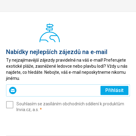
Nabídky nejlepších zájezdů na e-mail
Ty nejzajímavější zájezdy pravidelně na váš e-mail! Preferujete
exotické pláže, zasněžené ledovce nebo plavbu lodí? Vždy u nás
najdete, co hledáte. Nebojte, váš e-mail neposkytneme nikomu
jinému.
Zadejte
Přihlásit
svůj
e-
Souhlasím se zasíláním obchodních sdělení k produktům
mail
(povinné)
Invia.cz, a.s.
*
(povinné)
*