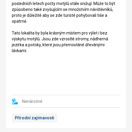
který
Donalda
posledních letech počty motýlů stále snižují. Může to být
byl
Harradina.
způsobeno také zvyšujícím se množstvím návštěvníků,
postaven
Od
proto je důležité aby se zde turisté pohybovali tiše a
kolem
května
opatrně.
roku
roku
1476.
1973
Tato lokalita by byla krásným místem pro výlet i bez
Z
je
výskytu motýlů. Jsou zde vzrostlé stromy, nádherná
hradu
zde
jezírka a potoky, které jsou přemostěné dřevěnými
zůstaly
hráčům
lávkami.
zachovány
golfu
téměř
přístupných
jen
18
obvodové
jamek.
zdi,
Hřiště
místo
je
však
vhodným
působí
místem
monumentálně,
pro
Nenáročné
protože
zkušené
se
hráče
Přírodní zajímavosti
zřícenina
i
nachází
amatéry.
na
Klub