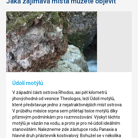
Jaká zajímavá místa můžete objevit
Hrad
Golfové
Monolithos
hřiště
Afandou
Monolithos
je
Golfové
malá
hřiště
vesnice
se
ležící
nachází
v
u
Údolí motýlů
jihozápadní
městečka
části
Afandou.
V západní části ostrova Rhodos, asi pět kilometrů
ostrova.
Bylo
jihovýchodně od vesnice Theologos, leží Údolí motýlů,
Důvodem
vytvořeno
které představuje jedno z nejatraktivnějších míst ostrova.
k
podle
V průběhu měsíce srpna sem přilétají tisíce motýlů díky
návštěvě
světově
příznivým podmínkám pro rozmnožování. Výskyt těchto
je
známeho,
motýlů je vázán na vodu, a proto je pro ně údolí ideálním
středověký
britského
stanovištěm. Nalezneme zde zástupce rodu
Panaxia
a
hrad,
architekta
hlavně druh přástevník kostivalový. Bohužel se v několika