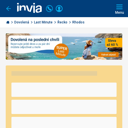
Volejte
Přihlásit
Jít
zpět
226
Menu
se
000
Invia.cz
290
Dovolená
Last Minute
Řecko
Rhodos