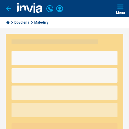
Volejte
Přihlásit
Jít
zpět
226
Menu
se
000
Invia.cz
290
Dovolená
Maledivy