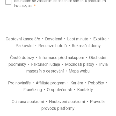
Souhlasím se zasíláním obchodních sdělení k produktům
mail
(povinné)
Invia.cz, a.s.
*
(povinné)
*
Cestovní kanceláře
Dovolená
Last minute
Exotika
Parkování
Recenze hotelů
Rekreační domy
Časté dotazy
Informace před nákupem
Obchodní
podmínky
Fakturační údaje
Možnosti platby
Invia
magazín o cestování
Mapa webu
Pro novináře
Affiliate program
Kariéra
Pobočky
Franšízing
O společnosti
Kontakty
Ochrana soukromí
Nastavení soukromí
Pravidla
provozu platformy