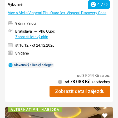
4,7
Výborné
/ 5
Hodnocení
Více o Melia Vinpearl Phu Quoc (ex. Vinpearl Discovery Coastalland Phu Quoc)
9 dní / 7 nocí
Bratislava
Phu Quoc
Zobrazit letový plán
st 16.12. - čt 24.12.2026
Snídaně
Slovenský / Český delegát
od
39 044
Kč
za os.
78 088
Kč
Informace
od
za všechny
Zobrazit detail zájezdu
ALTERNATIVNÍ NABÍDKA
Přidat