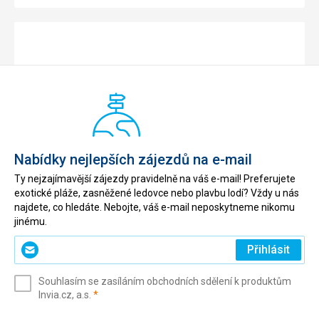
Nabídky nejlepších zájezdů na e-mail
Ty nejzajímavější zájezdy pravidelně na váš e-mail! Preferujete
exotické pláže, zasněžené ledovce nebo plavbu lodí? Vždy u nás
najdete, co hledáte. Nebojte, váš e-mail neposkytneme nikomu
jinému.
Zadejte
Přihlásit
svůj
e-
Souhlasím se zasíláním obchodních sdělení k produktům
mail
(povinné)
Invia.cz, a.s.
*
(povinné)
*