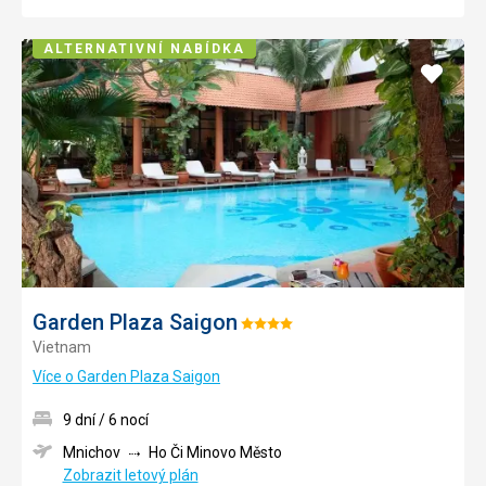
ALTERNATIVNÍ NABÍDKA
Přidat
do
oblíbe
Garden Plaza Saigon
Hodnocení:
Vietnam
4/5
Více o Garden Plaza Saigon
9 dní / 6 nocí
Mnichov
Ho Či Minovo Město
Zobrazit letový plán