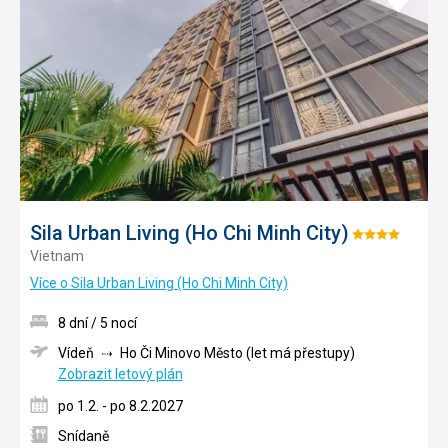
do
oblíbe
Sila Urban Living (Ho Chi Minh City)
Hodnocení:
Vietnam
4/5
Více o Sila Urban Living (Ho Chi Minh City)
8 dní / 5 nocí
Vídeň
Ho Či Minovo Město (let má přestupy)
Zobrazit letový plán
po 1.2. - po 8.2.2027
Snídaně