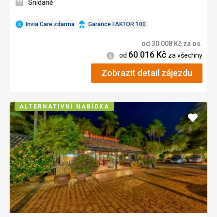
Snídaně
Invia Care zdarma
Garance FAKTOR 100
od
30 008
Kč
za os.
60 016
Kč
Informace
od
za všechny
Zobrazit detail zájezdu
ALTERNATIVNÍ NABÍDKA
Přidat
do
oblíbe