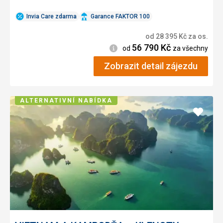
Invia Care zdarma
Garance FAKTOR 100
od
28 395
Kč
za os.
56 790
Kč
Informace
od
za všechny
Zobrazit detail zájezdu
ALTERNATIVNÍ NABÍDKA
Přidat
do
oblíbe