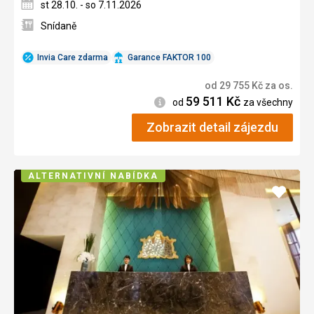
st 28.10. - so 7.11.2026
Snídaně
Invia Care zdarma
Garance FAKTOR 100
od
29 755
Kč
za os.
59 511
Kč
Informace
od
za všechny
Zobrazit detail zájezdu
ALTERNATIVNÍ NABÍDKA
Přidat
do
oblíbe