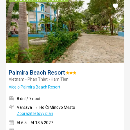
Přidat
do
oblíbe
Palmira Beach Resort
Hodnocení:
Vietnam - Phan Thiet - Ham Tien
3/5
Více o Palmira Beach Resort
8 dní / 7 nocí
Varšava
Ho Či Minovo Město
Zobrazit letový plán
čt 6.5. - čt 13.5.2027