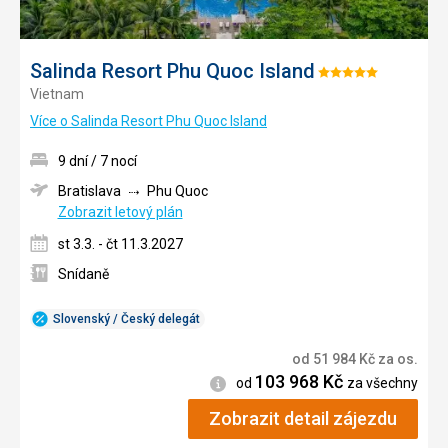
Salinda Resort Phu Quoc Island
Hodnocení:
Vietnam
5/5
Více o Salinda Resort Phu Quoc Island
9 dní / 7 nocí
Bratislava
Phu Quoc
Zobrazit letový plán
st 3.3. - čt 11.3.2027
Snídaně
Slovenský / Český delegát
od
51 984
Kč
za os.
103 968
Kč
Informace
od
za všechny
Zobrazit detail zájezdu