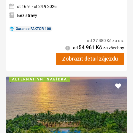
st 16.9. - čt 24.9.2026
Bez stravy
Garance FAKTOR 100
od
27 480
Kč
za os.
54 961
Kč
Informace
od
za všechny
Zobrazit detail zájezdu
ALTERNATIVNÍ NABÍDKA
Přidat
do
oblíbe