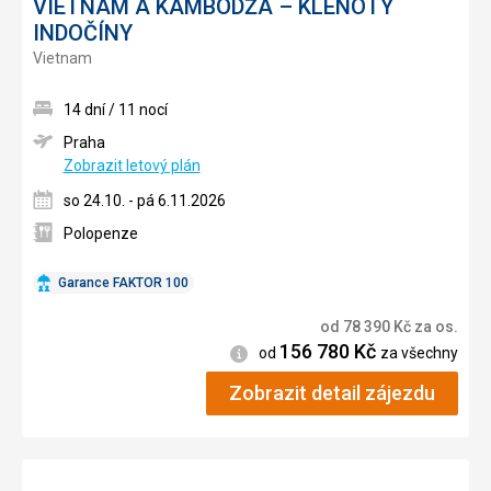
VIETNAM A KAMBODŽA – KLENOTY
INDOČÍNY
Vietnam
14 dní / 11 nocí
Praha
Zobrazit letový plán
so 24.10. - pá 6.11.2026
Polopenze
Garance FAKTOR 100
od
78 390
Kč
za os.
156 780
Kč
Informace
od
za všechny
Zobrazit detail zájezdu