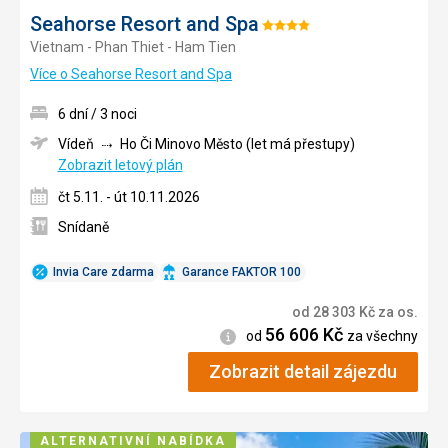
Seahorse Resort and Spa
Hodnocení:
Vietnam - Phan Thiet - Ham Tien
4/5
Více o Seahorse Resort and Spa
6 dní / 3 noci
Vídeň
Ho Či Minovo Město (let má přestupy)
Zobrazit letový plán
čt 5.11. - út 10.11.2026
Snídaně
Invia Care zdarma
Garance FAKTOR 100
od
28 303
Kč
za os.
56 606
Kč
Informace
od
za všechny
Zobrazit detail zájezdu
ALTERNATIVNÍ NABÍDKA