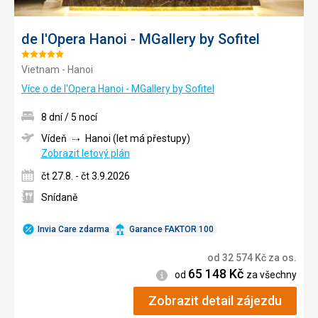
de l'Opera Hanoi - MGallery by Sofitel
Hodnocení:
Vietnam - Hanoi
5/5
Více o de l'Opera Hanoi - MGallery by Sofitel
8 dní / 5 nocí
Vídeň
Hanoi (let má přestupy)
Zobrazit letový plán
čt 27.8. - čt 3.9.2026
Snídaně
Invia Care zdarma
Garance FAKTOR 100
od
32 574
Kč
za os.
65 148
Kč
Informace
od
za všechny
Zobrazit detail zájezdu