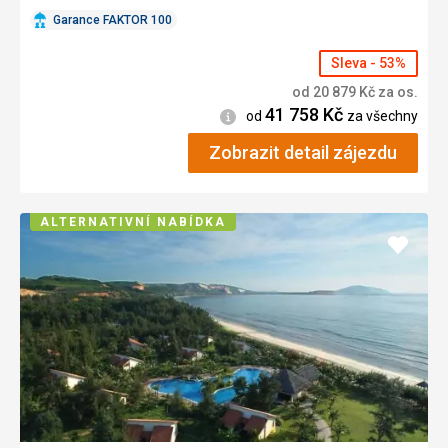
Garance FAKTOR 100
Sleva - 53%
od
20 879
Kč
za os.
41 758
Kč
Informace
od
za všechny
Zobrazit detail zájezdu
ALTERNATIVNÍ NABÍDKA
Přidat
do
oblíbe