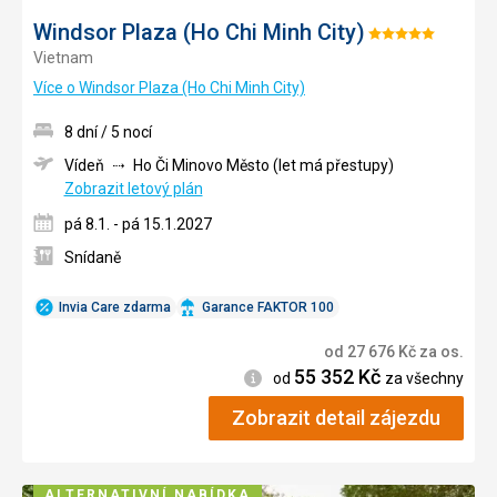
Windsor Plaza (Ho Chi Minh City)
Hodnocení:
Vietnam
5/5
Více o Windsor Plaza (Ho Chi Minh City)
8 dní / 5 nocí
Vídeň
Ho Či Minovo Město (let má přestupy)
Zobrazit letový plán
pá 8.1. - pá 15.1.2027
Snídaně
Invia Care zdarma
Garance FAKTOR 100
od
27 676
Kč
za os.
55 352
Kč
Informace
od
za všechny
Zobrazit detail zájezdu
ALTERNATIVNÍ NABÍDKA