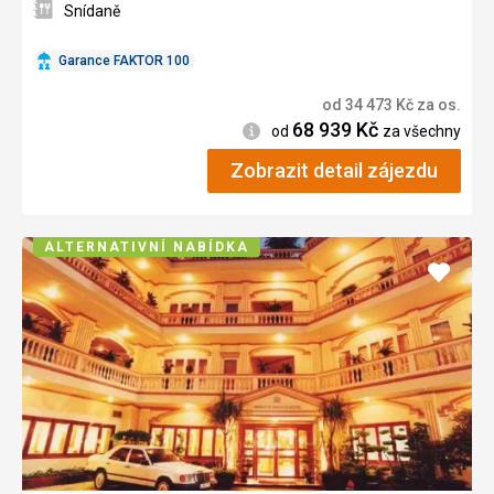
Snídaně
Garance FAKTOR 100
od
34 473
Kč
za os.
68 939
Kč
Informace
od
za všechny
Zobrazit detail zájezdu
ALTERNATIVNÍ NABÍDKA
Přidat
do
oblíbe