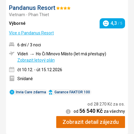
Pandanus Resort
Hodnocení:
Vietnam - Phan Thiet
4/5
4,3
Výborné
/ 5
Hodnocení
Více o Pandanus Resort
6 dní / 3 noci
Vídeň
Ho Či Minovo Město (let má přestupy)
Zobrazit letový plán
čt 10.12. - út 15.12.2026
Snídaně
Invia Care zdarma
Garance FAKTOR 100
od
28 270
Kč
za os.
56 540
Kč
Informace
od
za všechny
Zobrazit detail zájezdu