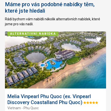
Máme pro vás podobné nabídky těm,
které jste hledali
Rádi bychom vám nabídli několik alternativních nabídek, které
jsme pro vás našli.
ALTERNATIVNÍ NABÍDKA
Přidat
do
oblíbe
Melia Vinpearl Phu Quoc (ex. Vinpearl
Discovery Coastalland Phu Quoc)
Hodnocení:
Vietnam - Phu Quoc
5/5