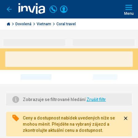
Volejte
Přihlásit
Jít
zpět
226
Menu
se
000
Invia.cz
290
Dovolená
Vietnam
Coral travel
Zobrazuje se filtrované hledání
Zrušit filtr
Zavří
Ceny a dostupnost nabídek uvedených níže se
mohou měnit. Přejděte na vybraný zájezd a
zkontrolujte aktuální cenu a dostupnost.