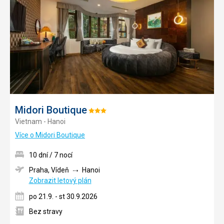
do
oblíbe
Midori Boutique
Hodnocení:
Vietnam - Hanoi
3/5
Více o Midori Boutique
10 dní / 7 nocí
Praha, Vídeň
Hanoi
Zobrazit letový plán
po 21.9. - st 30.9.2026
Bez stravy