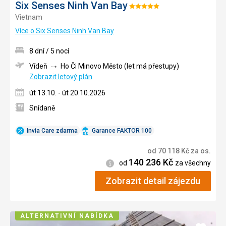
Six Senses Ninh Van Bay
Hodnocení:
Vietnam
5/5
Více o Six Senses Ninh Van Bay
8 dní / 5 nocí
Vídeň
Ho Či Minovo Město (let má přestupy)
Zobrazit letový plán
út 13.10. - út 20.10.2026
Snídaně
Invia Care zdarma
Garance FAKTOR 100
od
70 118
Kč
za os.
140 236
Kč
Informace
od
za všechny
Zobrazit detail zájezdu
ALTERNATIVNÍ NABÍDKA
Přidat