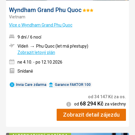
Wyndham Grand Phu Quoc
Hodnocení:
Vietnam
3/5
Více o Wyndham Grand Phu Quoc
9 dní / 6 nocí
Vídeň
Phu Quoc (let má přestupy)
Zobrazit letový plán
ne 4.10. - po 12.10.2026
Snídaně
Invia Care zdarma
Garance FAKTOR 100
od
34 147
Kč
za os.
68 294
Kč
Informace
od
za všechny
Zobrazit detail zájezdu