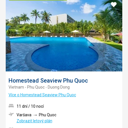
Přidat
do
oblíbe
Homestead Seaview Phu Quoc
Vietnam - Phu Quoc - Duong Dong
Více o Homestead Seaview Phu Quoc
11 dní / 10 nocí
Varšava
Phu Quoc
Zobrazit letový plán