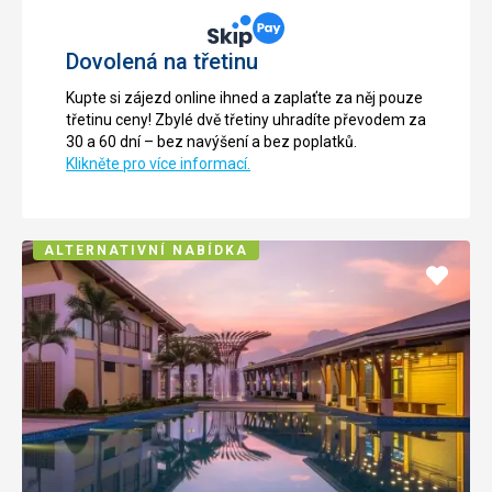
Dovolená na třetinu
Kupte si zájezd online ihned a zaplaťte za něj pouze
třetinu ceny! Zbylé dvě třetiny uhradíte převodem za
30 a 60 dní – bez navýšení a bez poplatků.
Klikněte pro více informací.
ALTERNATIVNÍ NABÍDKA
Přidat
do
oblíbe