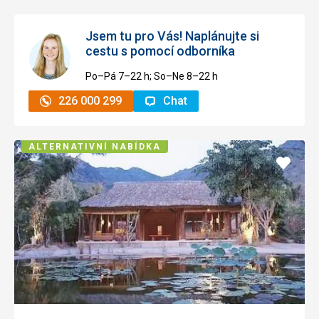
Jsem tu pro Vás! Naplánujte si
cestu s pomocí odborníka
Po–Pá 7–⁠⁠⁠⁠⁠⁠22 h; So–Ne 8–⁠⁠⁠⁠⁠⁠22 h
226 000 299
Chat
ALTERNATIVNÍ NABÍDKA
Přidat
do
oblíbe