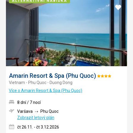
ALTERNATIVNÍ NABÍDKA
Přidat
do
oblíbe
Amarin Resort & Spa (Phu Quoc)
Hodnocení:
Vietnam - Phu Quoc - Duong Dong
4/5
Více o Amarin Resort & Spa (Phu Quoc)
8 dní / 7 nocí
Varšava
Phu Quoc
Zobrazit letový plán
čt 26.11. - čt 3.12.2026