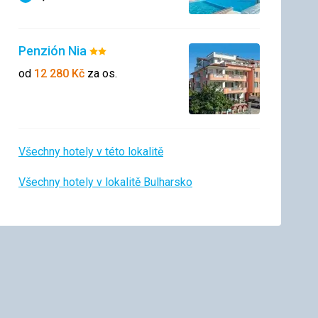
Hodnocení
Penzión Nia
Hodnocení:
2/5
od
12 280
Kč
za os.
Všechny hotely v této lokalitě
Všechny hotely v lokalitě Bulharsko