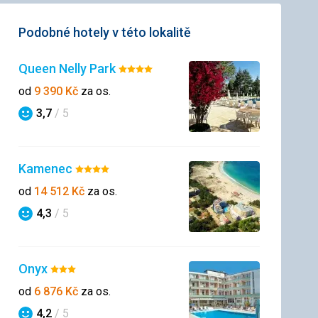
Podobné hotely v této lokalitě
Queen Nelly Park
Hodnocení:
4/5
od
9 390
Kč
za os.
3,7
/ 5
Hodnocení
Kamenec
Hodnocení:
4/5
od
14 512
Kč
za os.
4,3
/ 5
Hodnocení
Onyx
Hodnocení:
3/5
od
6 876
Kč
za os.
4,2
/ 5