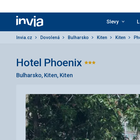
Slevy
L
Invia.cz
Invia.cz
Dovolená
Bulharsko
Kiten
Kiten
Ph
Hotel Phoenix
Hodnocení:
Bulharsko, Kiten, Kiten
3/5