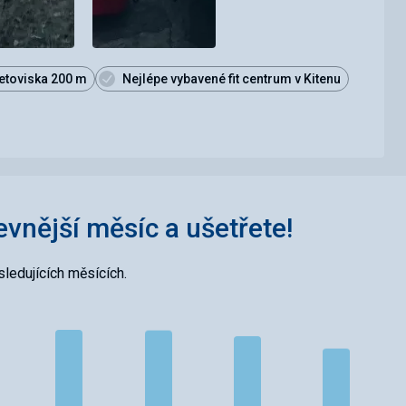
etoviska 200 m
Nejlépe vybavené fit centrum v Kitenu
levnější měsíc a ušetřete!
ledujících měsících.