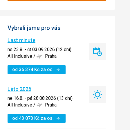
Vybrali jsme pro vás
Last minute
ne 23.8. - čt 03.09.2026 (12 dní)
Last
All Inclusive
/
Praha
minute
od
36 374
Kč
za os.
Léto 2026
Léto
ne 16.8. - pá 28.08.2026 (13 dní)
2026
All Inclusive
/
Praha
od
43 073
Kč
za os.