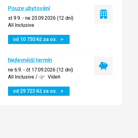
Pouze ubytování
Pouze
st 9.9. - ne 20.09.2026 (12 dní)
ubytování
All Inclusive
od
10 730
Kč
za os.
Nejlevnější termín
Nejlevnější
ne 6.9. - čt 17.09.2026 (12 dní)
termín
All Inclusive
/
Vídeň
od
29 723
Kč
za os.