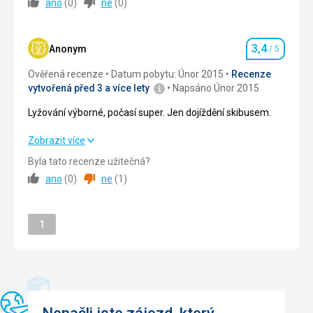
ano
(
0
)
ne
(
0
)
Ubytování
4,0
/ 5
Okolí
4,0
/ 5
3,4
Anonym
/ 5
Hodnocení
Služby
4,0
/ 5
Ověřená recenze
Datum pobytu: Únor 2015
Recenze
vytvořená před 3 a více lety
Napsáno Únor 2015
Cena
4,0
/ 5
Lyžování výborné, počasí super. Jen dojíždění skibusem.
Lyžování výborné, počasí super. Jen dojíždění skibusem.
Zobrazit více
Byla tato recenze užitečná?
Ubytování
3,0
/ 5
ano
(
0
)
ne
(
1
)
Služby
3,0
/ 5
Stránka
Sport
1
3,0
/ 5
Cena
3,0
/ 5
Ubytování
Ubytování bylo dobré. Jen k zastávce skibusu to bylo dál,