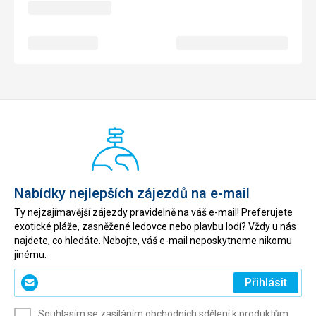
Nabídky nejlepších zájezdů na e-mail
Ty nejzajímavější zájezdy pravidelně na váš e-mail! Preferujete
exotické pláže, zasněžené ledovce nebo plavbu lodí? Vždy u nás
najdete, co hledáte. Nebojte, váš e-mail neposkytneme nikomu
jinému.
Zadejte
Přihlásit
svůj
e-
Souhlasím se zasíláním obchodních sdělení k produktům