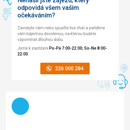
Nenašli jste zájezd, který
cca 300 m.
odpovídá všem vašim
Sport
očekáváním?
Oba areály výborné, každý si vybral.
Zavolejte nám nebo spusťte live chat a zařídíme
vám báječnou dovolenou, na kterou budete
vzpomínat dlouhou dobu.
Jsme k zastižení
Po-Pá 7:00-22:00; So-Ne 8:00-
22:00
.
226 000 284
Načítám