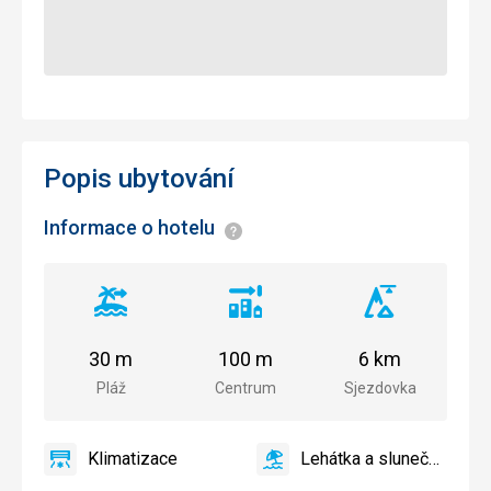
Popis ubytování
Informace o hotelu
Informace
Vzdálenost
Vzdálenost
Vzdálenost
od
od
od
pláže
centra
sjezdovky
30 m
100 m
6 km
města
Pláž
Centrum
Sjezdovka
Klimatizace
Lehátka a slunečníky na 
ano
Klimatizace
ano
Lehátka
a