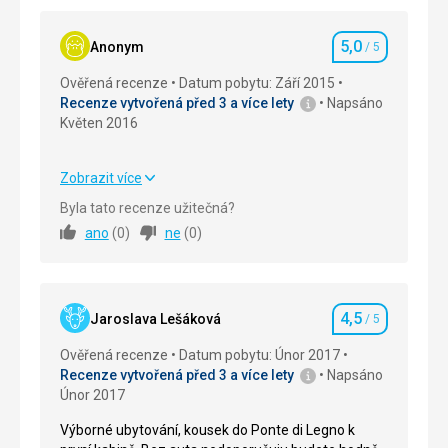
5,0
Anonym
/ 5
Hodnocení
Ověřená recenze
Datum pobytu: Září 2015
Recenze vytvořená před 3 a více lety
Napsáno
Květen 2016
Zobrazit více
Strava
5,0
/ 5
Byla tato recenze užitečná?
ano
(
0
)
ne
(
0
)
Ubytování
5,0
/ 5
Okolí
5,0
/ 5
4,5
Služby
5,0
/ 5
Jaroslava Lešáková
/ 5
Hodnocení
Ověřená recenze
Datum pobytu: Únor 2017
Cena
5,0
/ 5
Recenze vytvořená před 3 a více lety
Napsáno
Únor 2017
Výborné ubytování, kousek do Ponte di Legno k