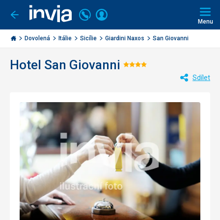
Volejte
Přihlásit
Jít
zpět
226
Menu
se
000
Invia.cz
284
Dovolená
Itálie
Sicílie
Giardini Naxos
San Giovanni
Hotel San Giovanni
Hodnocení:
Sdílet
4/5