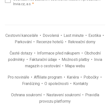
mail
(povinné)
Invia.cz, a.s.
*
(povinné)
*
Cestovní kanceláře
Dovolená
Last minute
Exotika
Parkování
Recenze hotelů
Rekreační domy
Časté dotazy
Informace před nákupem
Obchodní
podmínky
Fakturační údaje
Možnosti platby
Invia
magazín o cestování
Mapa webu
Pro novináře
Affiliate program
Kariéra
Pobočky
Franšízing
O společnosti
Kontakty
Ochrana soukromí
Nastavení soukromí
Pravidla
provozu platformy