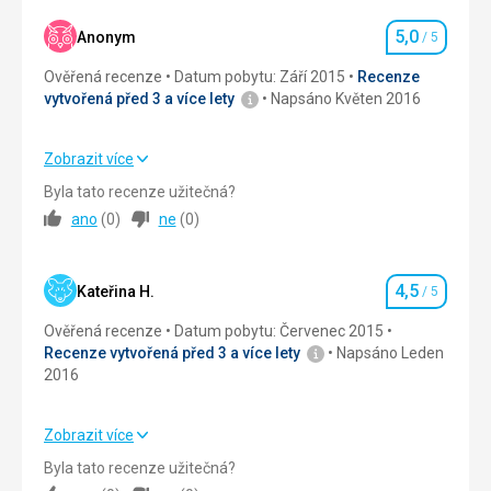
5,0
Ubytování
4,0
/ 5
Anonym
/ 5
Hodnocení
Ověřená recenze
Datum pobytu: Září 2015
Recenze
Služby
4,0
/ 5
vytvořená před 3 a více lety
Napsáno Květen 2016
Sport
5,0
/ 5
Zobrazit více
Cena
4,0
/ 5
Strava
5,0
/ 5
Byla tato recenze užitečná?
ano
(
0
)
ne
(
0
)
Ubytování
5,0
/ 5
Strava
Stravu jsme měli vlastní, kuchyně na italské podmínky
Okolí
5,0
/ 5
nadstandardně vybavená
4,5
Kateřina H.
/ 5
Hodnocení
Sport
Služby
5,0
/ 5
Ověřená recenze
Datum pobytu: Červenec 2015
Resort Passo Tonale/Ponte di Legno není nutno
Recenze vytvořená před 3 a více lety
Napsáno Leden
komentovat, je špičkové.
Cena
5,0
/ 5
2016
Zobrazit více
Strava
4,0
/ 5
Byla tato recenze užitečná?