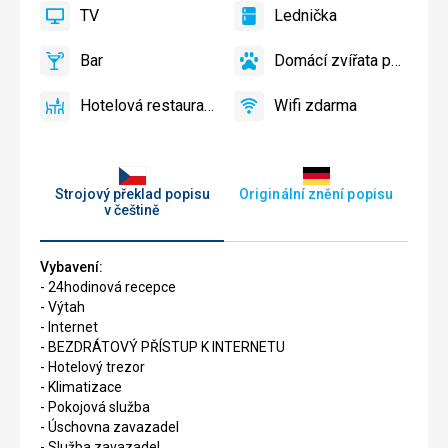
TV
Lednička
slunečníky
ano
TV
ano
Lednička
na
Bar
Domácí zvířata povolena
pláži
ano
Bar
ano
Domácí
zdarma
zvířata
Hotelová restaurace
Wifi zdarma
povolena
ano
Hotelová
ano
Wifi
restaurace
zdarma
Strojový překlad popisu
Originální znění popisu
v češtině
Vybavení:
- 24hodinová recepce
- Výtah
- Internet
- BEZDRÁTOVÝ PŘÍSTUP K INTERNETU
- Hotelový trezor
- Klimatizace
- Pokojová služba
- Úschovna zavazadel
- Služba zavazadel