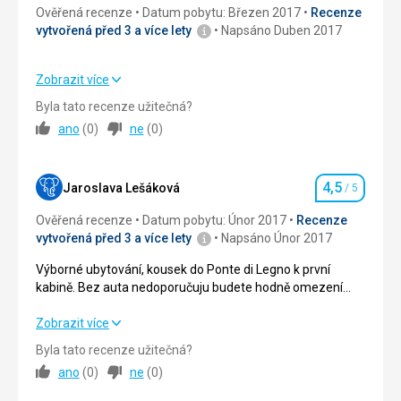
Resort Passo Tonale/Ponte di Legno není nutno
Ověřená recenze
Datum pobytu: Březen 2017
Recenze
komentovat, je špičkové.
vytvořená před 3 a více lety
Napsáno Duben 2017
Zobrazit více
Strava
4,0
/ 5
Byla tato recenze užitečná?
ano
(
0
)
ne
(
0
)
Ubytování
4,0
/ 5
Služby
4,0
/ 5
4,5
Jaroslava Lešáková
/ 5
Hodnocení
Sport
4,0
/ 5
Ověřená recenze
Datum pobytu: Únor 2017
Recenze
vytvořená před 3 a více lety
Napsáno Únor 2017
Cena
4,0
/ 5
Výborné ubytování, kousek do Ponte di Legno k první
kabině. Bez auta nedoporučuju budete hodně omezení
skibusem, který dle informací je placený, ale osobně
nemám zkušenost nevyužívali jsme ho, ale záleží na
Výborné ubytování, kousek do Ponte di Legno k první
Zobrazit více
vkusu, my bychom na dovolenou autobusem nejeli.
kabině. Bez auta nedoporučuju budete hodně omezení
Byla tato recenze užitečná?
skibusem, který dle informací je placený, ale osobně
ano
(
0
)
ne
(
0
)
nemám zkušenost nevyužívali jsme ho, ale záleží na
vkusu, my bychom na dovolenou autobusem nejeli.