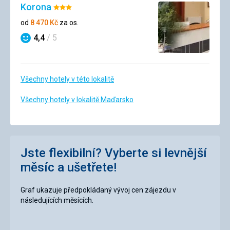
Korona
Hodnocení:
3/5
od
8 470
Kč
za os.
4,4
/ 5
Hodnocení
Všechny hotely v této lokalitě
Všechny hotely v lokalitě Maďarsko
Jste flexibilní? Vyberte si levnější
měsíc a ušetřete!
Graf ukazuje předpokládaný vývoj cen zájezdu v
následujících měsících.