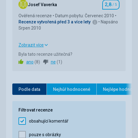
2,8
Josef Vaverka
/ 5
Hodnocení
Ověřená recenze
Datum pobytu: Červenec 2010
Recenze vytvořená před 3 a více lety
Napsáno
Srpen 2010
Zobrazit více
Strava
4,0
/ 5
Byla tato recenze užitečná?
ano
(
8
)
ne
(
1
)
Cena
1,0
/ 5
Pláž
lázně spokojenost
Podle data
Nejhůř hodnocené
Nejlépe hodnoce
Strava
V dostatečném množství snídaně, večeře - dvě
nabídky, obě varianty byly vždy v dostatečném
Filtrovat recenze
množství, chuťově na úrovni. Při objednávání pití
obsahující komentář
nastala komplikace s personálem, číšník dával
najevo, že si nemáme co brát jídelní lístek, byť
součástí tohoto byl i lístek nápojový, asi jsme mu
pouze s obrázky