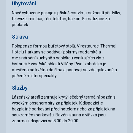
Ubytování
Nově vybavené pokoje s příslušenstvím, možností přistýlky,
televize, minibar, fén, telefon, balkon. Klimatizace za
poplatek.
Strava
Polopenze formou bufetový stolů. V restauraci Thermal
Hotelu Harkany se podávají pokrmy maďarské a
mezinárodní kuchyně s nabídkou vynikajících vín z
historické vinařské oblasti Villány. Pivní zahrádka je
otevřena od května do října a podávají se zde grilované a
pečené místní speciality.
Služby
Lázeňský areál zahrnuje krytý léčebný termální bazén s
vysokým obsahem síry za příplatek. K dispozici je
bezplatné parkování před hotelem nebo za příplatek na
soukromém parkovišti. Bazén, sauna a vířivka jsou
zdarma k dispozici od 8:00 do 20:00.