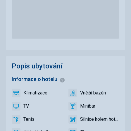
Popis ubytování
Informace o hotelu
Informace
Klimatizace
Vnější bazén
ano
Klimatizace
ano
Vnější
bazén
TV
Minibar
ano
TV
ano
Minibar
Tenis
Silnice kolem hotelu
ano
Tenis
ano
Silnice
kolem