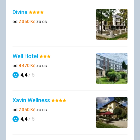
Divina
Hodnocení:
4/5
od
2 350
Kč
za os.
Well Hotel
Hodnocení:
3/5
od
8 470
Kč
za os.
4,4
/ 5
Hodnocení
Xavin Wellness
Hodnocení:
4/5
od
2 350
Kč
za os.
4,4
/ 5
Hodnocení