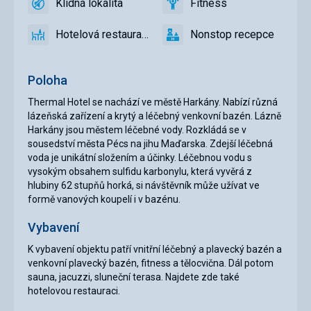
Klidná lokalita
Fitness
hotelu
ano
Klidná
ano
Fitness
lokalita
Hotelová restaurace
Nonstop recepce
ano
Hotelová
ano
Nonstop
restaurace
recepce
Poloha
Thermal Hotel se nachází ve městě Harkány. Nabízí různá
lázeňská zařízení a krytý a léčebný venkovní bazén. Lázně
Harkány jsou městem léčebné vody. Rozkládá se v
sousedství města Pécs na jihu Maďarska. Zdejší léčebná
voda je unikátní složením a účinky. Léčebnou vodu s
vysokým obsahem sulfidu karbonylu, která vyvěrá z
hlubiny 62 stupňů horká, si návštěvník může užívat ve
formě vanových koupelí i v bazénu.
Vybavení
K vybavení objektu patří vnitřní léčebný a plavecký bazén a
venkovní plavecký bazén, fitness a tělocvična. Dál potom
sauna, jacuzzi, sluneční terasa. Najdete zde také
hotelovou restauraci.