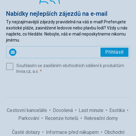
Nabídky nejlepších zájezdů na e-mail
Ty nejzajímavější zájezdy pravidelně na váš e-mail! Preferujete
exotické pláže, zasněžené ledovce nebo plavbu lodí? Vždy u nás
najdete, co hledáte. Nebojte, váš e-mail neposkytneme nikomu
jinému.
Zadejte
Přihlásit
svůj
e-
Souhlasím se zasíláním obchodních sdělení k produktům
mail
(povinné)
Invia.cz, a.s.
*
(povinné)
*
Cestovní kanceláře
Dovolená
Last minute
Exotika
Parkování
Recenze hotelů
Rekreační domy
Časté dotazy
Informace před nákupem
Obchodní