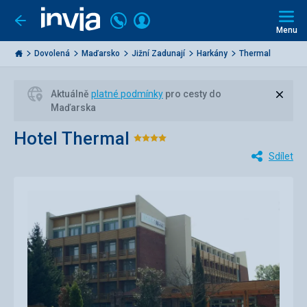
Volejte
Přihlásit
Jít
zpět
226
Menu
se
000
Invia.cz
284
Dovolená
Maďarsko
Jižní Zadunají
Harkány
Thermal
Zavří
Aktuálně
platné podmínky
pro cesty do
Maďarska
Hotel Thermal
Hodnocení:
Sdílet
4/5