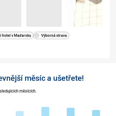
í hotel v Maďarsku
Výborná strava
levnější měsíc a ušetřete!
ledujících měsících.