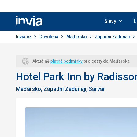
Slevy
L
Invia.cz
Invia.cz
Dovolená
Maďarsko
Západní Zadunají
Aktuálně
platné podmínky
pro cesty do Maďarska
Hotel Park Inn by Radisso
Maďarsko, Západní Zadunají, Sárvár