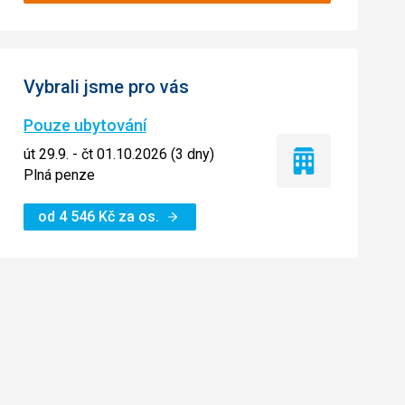
Vybrali jsme pro vás
Pouze ubytování
út 29.9. - čt 01.10.2026 (3 dny)
Pouze
Plná penze
ubytování
od
4 546
Kč
za os.