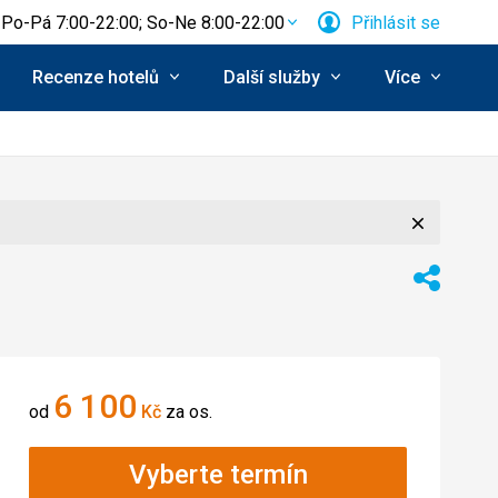
Po-Pá 7:00-22:00; So-Ne 8:00-22:00
Přihlásit se
Recenze hotelů
Další služby
Více
Zavřít
ní:
Sdílet
6 100
od
Kč
za os.
Vyberte termín