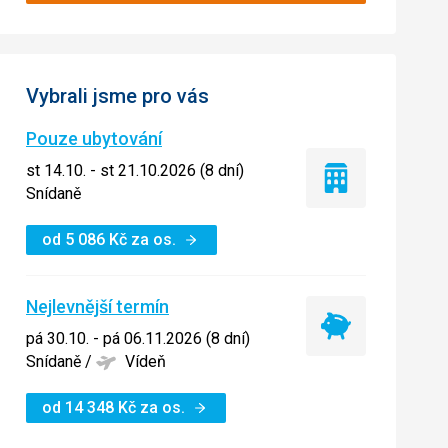
Vybrali jsme pro vás
Pouze ubytování
st 14.10. - st 21.10.2026 (8 dní)
Pouze
Snídaně
ubytování
od
5 086
Kč
za os.
Nejlevnější termín
Nejlevnější
pá 30.10. - pá 06.11.2026 (8 dní)
termín
Snídaně
/
Vídeň
od
14 348
Kč
za os.