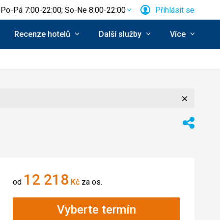
Po-Pá 7:00-22:00; So-Ne 8:00-22:00
Přihlásit se
Recenze hotelů
Další služby
Více
Zavřít
Sdílet
12 218
od
Kč
za os.
Vyberte termín