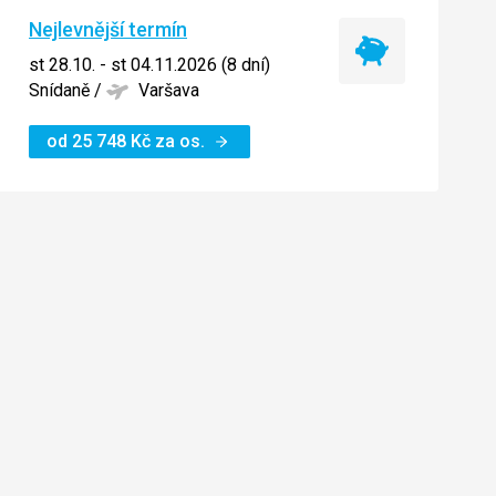
Nejlevnější termín
Nejlevnější
st 28.10. - st 04.11.2026 (8 dní)
termín
Snídaně
/
Varšava
od
25 748
Kč
za os.