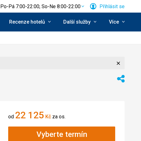
Po-Pá 7:00-22:00; So-Ne 8:00-22:00
Přihlásit se
Recenze hotelů
Další služby
Více
Zavřít
Sdílet
22 125
od
Kč
za os.
Vyberte termín