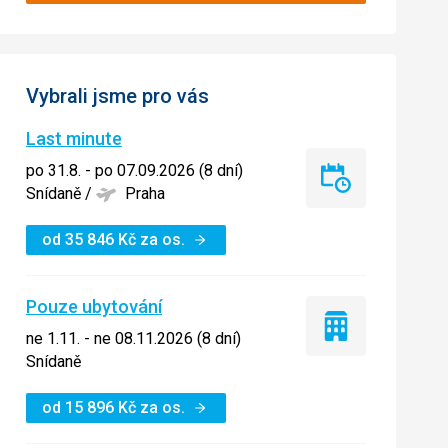
Vybrali jsme pro vás
Last minute
po 31.8. - po 07.09.2026 (8 dní)
Last
Snídaně
/
Praha
minute
od
35 846
Kč
za os.
Pouze ubytování
Pouze
ne 1.11. - ne 08.11.2026 (8 dní)
ubytování
Snídaně
od
15 896
Kč
za os.