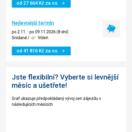
od
27 664
Kč
za os.
Nejlevnější termín
Nejlevnější
po 2.11. - po 09.11.2026 (8 dní)
termín
Snídaně
/
Vídeň
od
41 816
Kč
za os.
Jste flexibilní? Vyberte si levnější
měsíc a ušetřete!
Graf ukazuje předpokládaný vývoj cen zájezdu v
následujících měsících.