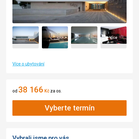
Více
Více o ubytování
38 166
od
Kč
za os.
Vyberte termín
Vybrali jsme pro vás