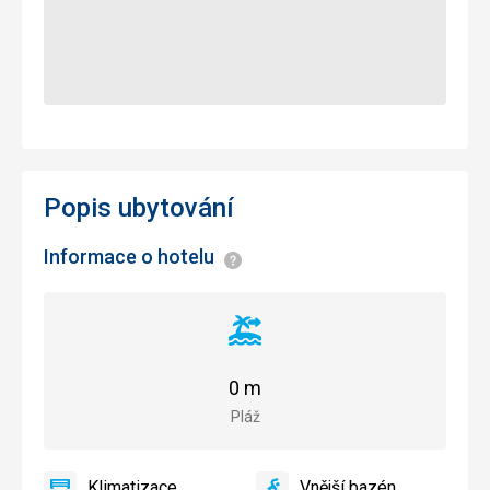
Popis ubytování
Informace o hotelu
Informace
Vzdálenost
od
pláže
0 m
Pláž
Klimatizace
Vnější bazén