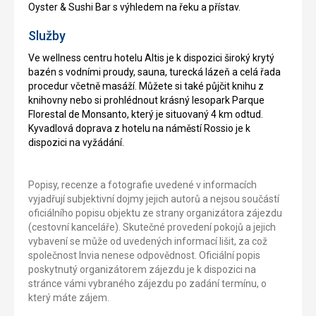
Oyster & Sushi Bar s výhledem na řeku a přístav.
Služby
Ve wellness centru hotelu Altis je k dispozici široký krytý
bazén s vodními proudy, sauna, turecká lázeň a celá řada
procedur včetně masáží. Můžete si také půjčit knihu z
knihovny nebo si prohlédnout krásný lesopark Parque
Florestal de Monsanto, který je situovaný 4 km odtud.
Kyvadlová doprava z hotelu na náměstí Rossio je k
dispozici na vyžádání.
Popisy, recenze a fotografie uvedené v informacích
vyjadřují subjektivní dojmy jejich autorů a nejsou součástí
oficiálního popisu objektu ze strany organizátora zájezdu
(cestovní kanceláře). Skutečné provedení pokojů a jejich
vybavení se může od uvedených informací lišit, za což
společnost Invia nenese odpovědnost. Oficiální popis
poskytnutý organizátorem zájezdu je k dispozici na
stránce vámi vybraného zájezdu po zadání termínu, o
který máte zájem.