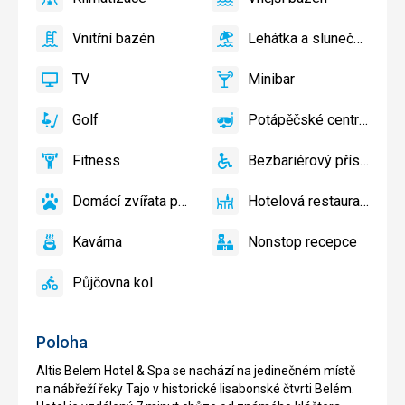
ano
Klimatizace
ano
Vnější
bazén
Vnitřní bazén
Lehátka a slunečníky u bazénu zdarma
ano
Vnitřní
ano
Lehátka
bazén
a
TV
Minibar
slunečníky
ano
TV
ano
Minibar
u
Golf
Potápěčské centrum
bazénu
ano
Golf
ano
Potápěčské
zdarma
centrum
Fitness
Bezbariérový přístup
ano
Fitness
ano
Bezbariérový
přístup
Domácí zvířata povolena
Hotelová restaurace
ano
Domácí
ano
Hotelová
zvířata
restaurace
Kavárna
Nonstop recepce
povolena
ano
Kavárna
ano
Nonstop
recepce
Půjčovna kol
ano
Půjčovna
kol
Poloha
Altis Belem Hotel & Spa se nachází na jedinečném místě
na nábřeží řeky Tajo v historické lisabonské čtvrti Belém.