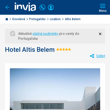
Volejte
Přihlásit
Jít
zpět
226
Menu
se
000
Invia.cz
284
Dovolená
Portugalsko
Lisabon
Altis Belem
Zavří
Aktuálně
platné podmínky
pro cesty do
Portugalska
Hotel Altis Belem
Hodnocení:
Sdílet
5/5