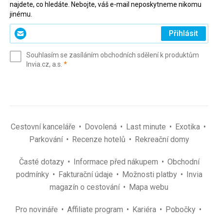
najdete, co hledáte. Nebojte, váš e-mail neposkytneme nikomu
jinému.
Zadejte
Přihlásit
svůj
e-
Souhlasím se zasíláním obchodních sdělení k produktům
mail
(povinné)
Invia.cz, a.s.
*
(povinné)
*
Cestovní kanceláře
Dovolená
Last minute
Exotika
Parkování
Recenze hotelů
Rekreační domy
Časté dotazy
Informace před nákupem
Obchodní
podmínky
Fakturační údaje
Možnosti platby
Invia
magazín o cestování
Mapa webu
Pro novináře
Affiliate program
Kariéra
Pobočky