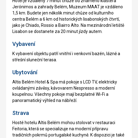
Hotel je vzdálený 7 minut chůze od známého kláštera
Jerónimos a zahrady Belém, Muzeum MAAT je vzdáleno
1,5 km. Budete jen několik minut chůze od kulturního
centra Belém a 6 km od historických lisabonských čtvrtí,
jako je Chiado, Rossio a Bairro Alto. Na mezinárodní letiště
Lisabon se dostanete za 20 minut jízdy autem.
Vybavení
K vybavení objektu patří vnitřní i venkovní bazén, lázně a
střešní sluneční terasa.
Ubytování
Altis Belém Hotel & Spa má pokoje s LCD TV, elektricky
ovládanými závěsy, kávovarem Nespresso a moderní
koupelnou. Všechny pokoje mají bezplatné Wi-Fi a
panoramatický výhled na nábřeží.
Strava
Hosté hotelu Altis Belém mohou stolovat v restauraci
Feitoria, která se specializuje na moderní přípravu
tradičních pokrmů portugalské kuchyně. K dispozici je také