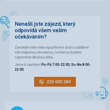
Ubytování
4,0
/ 5
Okolí
3,0
/ 5
Služby
3,0
/ 5
Nenašli jste zájezd, který
odpovídá všem vašim
Cena
5,0
/ 5
očekáváním?
Pláž
Zavolejte nám nebo spusťte live chat a zařídíme
Termální koupaliště Thermal Corvinus, které bylo cílem pro
vám báječnou dovolenou, na kterou budete
naši rekreaci ve všech ohledech splnilo naše představy.
vzpomínat dlouhou dobu.
Strava
Jsme k zastižení
Po-Pá 7:00-22:00; So-Ne 8:00-
Snídaně formou švédského stolu, vše v dostatečném
22:00
.
množství a očekávané kvalitě. Personál opět velmi ochotný
a příjemný.
226 000 284
Ubytování
Ubytování bylo dle požadavků ve smlouvě (2 pokoje pro 2
osoby, vedle sebe). Jako bonus jeden pokoj bylo apartmá.
Personál velice příjemný, vzhledem k návštěvě mimo
sezónu byl hotel téměř prázdný. Jediné co nám chybělo
Načítám