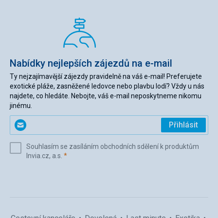
Nabídky nejlepších zájezdů na e-mail
Ty nejzajímavější zájezdy pravidelně na váš e-mail! Preferujete
exotické pláže, zasněžené ledovce nebo plavbu lodí? Vždy u nás
najdete, co hledáte. Nebojte, váš e-mail neposkytneme nikomu
jinému.
Zadejte
Přihlásit
svůj
e-
Souhlasím se zasíláním obchodních sdělení k produktům
mail
(povinné)
Invia.cz, a.s.
*
(povinné)
*