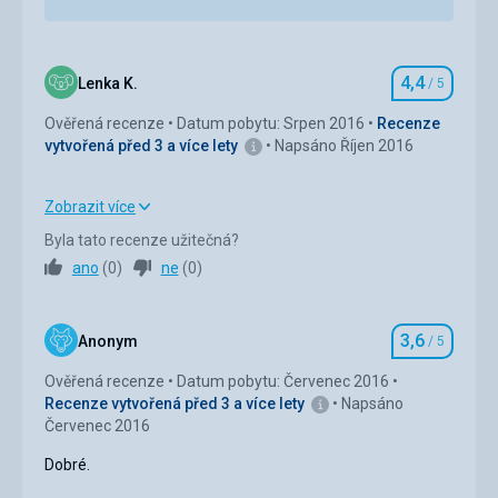
4,4
Lenka K.
/ 5
Hodnocení
Ověřená recenze
Datum pobytu: Srpen 2016
Recenze
vytvořená před 3 a více lety
Napsáno Říjen 2016
Zobrazit více
Strava
5,0
/ 5
Byla tato recenze užitečná?
ano
(
0
)
ne
(
0
)
Ubytování
5,0
/ 5
Okolí
2,0
/ 5
3,6
Anonym
/ 5
Hodnocení
Služby
5,0
/ 5
Ověřená recenze
Datum pobytu: Červenec 2016
Recenze vytvořená před 3 a více lety
Napsáno
Cena
5,0
/ 5
Červenec 2016
Dobré.