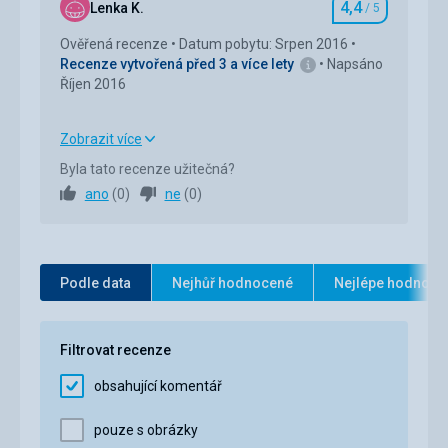
4,4
Služby
5,0
/ 5
Lenka K.
/ 5
Hodnocení
Ověřená recenze
Datum pobytu: Srpen 2016
Cena
5,0
/ 5
Recenze vytvořená před 3 a více lety
Napsáno
Říjen 2016
Zobrazit více
Strava
5,0
/ 5
Byla tato recenze užitečná?
ano
(
0
)
ne
(
0
)
Ubytování
5,0
/ 5
Okolí
2,0
/ 5
Služby
5,0
/ 5
Podle data
Nejhůř hodnocené
Nejlépe hodnoce
Cena
5,0
/ 5
Filtrovat recenze
obsahující komentář
pouze s obrázky