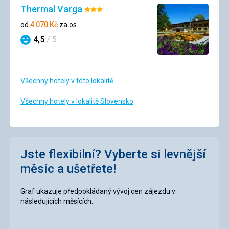
Thermal Varga
Hodnocení:
3/5
od
4 070
Kč
za os.
4,5
/ 5
Hodnocení
Všechny hotely v této lokalitě
Všechny hotely v lokalitě Slovensko
Jste flexibilní? Vyberte si levnější
měsíc a ušetřete!
Graf ukazuje předpokládaný vývoj cen zájezdu v
následujících měsících.