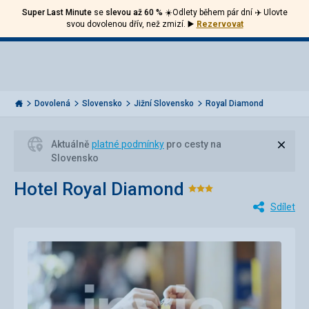
Super Last Minute
se
slevou až 60 %
☀️Odlety během pár dní ✈️ Ulovte
Volejte
Přihlásit
Jít
svou dovolenou dřív, než zmizí.
▶️
Rezervovat
zpět
226
Menu
se
000
Invia.cz
284
Dovolená
Slovensko
Jižní Slovensko
Royal Diamond
Zavří
Aktuálně
platné podmínky
pro cesty na
Slovensko
Hotel Royal Diamond
Hodnocení:
Sdílet
3/5