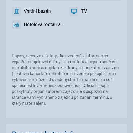
Vnitřní bazén
TV
ano
Vnitřní
ano
TV
bazén
Hotelová restaurace
ano
Hotelová
restaurace
Popisy, recenze a fotografie uvedené v informacích
vyjadřují subjektivní dojmy jejich autorů a nejsou součástí
oficiálního popisu objektu ze strany organizátora zájezdu
(cestovní kanceláře). Skutečné provedení pokojů a jejich
vybavení se může od uvedených informací lišit, za což
společnost Invia nenese odpovědnost. Oficiální popis
poskytnutý organizátorem zájezdu je k dispozici na
stránce vámi vybraného zájezdu po zadání termínu, o
který máte zájem.