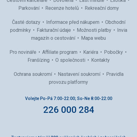
Cestovní kanceláře
Dovolená
Last minute
Exotika
Parkování
Recenze hotelů
Rekreační domy
Časté dotazy
Informace před nákupem
Obchodní
podmínky
Fakturační údaje
Možnosti platby
Invia
magazín o cestování
Mapa webu
Pro novináře
Affiliate program
Kariéra
Pobočky
Franšízing
O společnosti
Kontakty
Ochrana soukromí
Nastavení soukromí
Pravidla
provozu platformy
Volejte Po-Pá 7:00-22:00; So-Ne 8:00-22:00
226 000 284