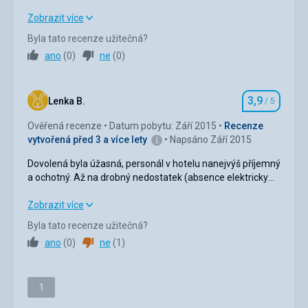
Zobrazit více
Strava
4,0
/ 5
Byla tato recenze užitečná?
ano
(
0
)
ne
(
0
)
Ubytování
4,0
/ 5
Okolí
3,0
/ 5
3,9
Lenka B.
/ 5
Hodnocení
Služby
4,0
/ 5
Ověřená recenze
Datum pobytu: Září 2015
Recenze
vytvořená před 3 a více lety
Napsáno Září 2015
Cena
4,0
/ 5
Dovolená byla úžasná, personál v hotelu nanejvýš příjemný
a ochotný. Až na drobný nedostatek (absence elektricky
vyhřívaného "žebříku" na sušení prádla v koupelně) zájezd
neměl chybu. Hotel sice vzdálen od Termálního koupaliště
Dovolená byla úžasná, personál v hotelu nanejvýš příjemný
Zobrazit více
asi 1 km, ale o to klidnější bylo okolí hotelu.
a ochotný. Až na drobný nedostatek (absence elektricky
Byla tato recenze užitečná?
vyhřívaného "žebříku" na sušení prádla v koupelně) zájezd
ano
(
0
)
ne
(
1
)
neměl chybu. Hotel sice vzdálen od Termálního koupaliště
asi 1 km, ale o to klidnější bylo okolí hotelu.
Stránka
Strava
1
4,0
/ 5