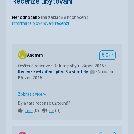
Recenze ubytování
Nehodnoceno
(na základě 8 hodnocení)
Informace o ověřování recenzí
5,0
Anonym
/ 5
Hodnocení
Ověřená recenze
Datum pobytu: Srpen 2015
Recenze vytvořená před 3 a více lety
Napsáno
Březen 2016
Zobrazit více
Strava
5,0
/ 5
Byla tato recenze užitečná?
ano
(
0
)
ne
(
0
)
Ubytování
5,0
/ 5
Okolí
5,0
/ 5