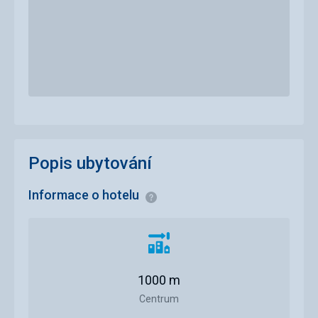
Popis ubytování
Informace o hotelu
Informace
Vzdálenost
od
centra
1000 m
města
Centrum