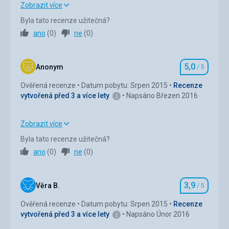
Dobré.
Zobrazit více
Byla tato recenze užitečná?
Strava
3,0
/ 5
ano
(
0
)
ne
(
0
)
Ubytování
4,0
/ 5
5,0
Okolí
3,0
/ 5
Anonym
/ 5
Hodnocení
Ověřená recenze
Datum pobytu: Srpen 2015
Recenze
Služby
4,0
/ 5
vytvořená před 3 a více lety
Napsáno Březen 2016
Cena
3,0
/ 5
Zobrazit více
Strava
5,0
/ 5
Byla tato recenze užitečná?
ano
(
0
)
ne
(
0
)
Ubytování
5,0
/ 5
Okolí
5,0
/ 5
3,9
Věra B.
/ 5
Hodnocení
Služby
5,0
/ 5
Ověřená recenze
Datum pobytu: Srpen 2015
Recenze
vytvořená před 3 a více lety
Napsáno Únor 2016
Cena
5,0
/ 5