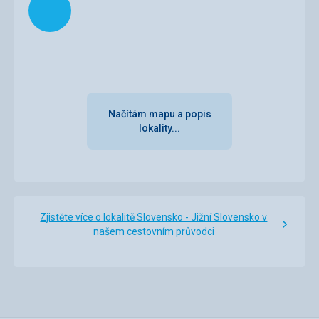
byla možnost sušení plavek a ručníků po příchodu z
termálního koupaliště na sušícím žebříku v koupelně, který
sice instalován byl, ale v provozu je podle personálu hotelu
pouze v topné sezóně (vyhřívaný vodou z topení).
Služby
V pořádku
Načítám mapu a popis
lokality...
Zjistěte více o lokalitě Slovensko - Jižní Slovensko v
našem cestovním průvodci