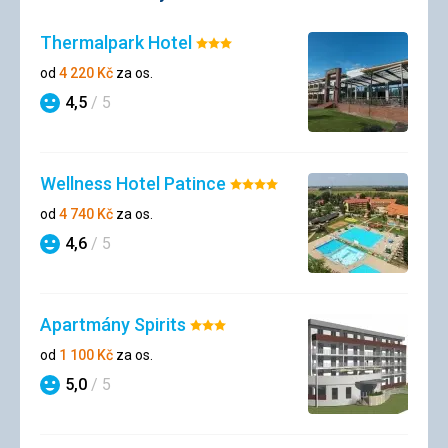
Thermalpark Hotel
Hodnocení:
3/5
od
4 220
Kč
za os.
4,5
/ 5
Hodnocení
Wellness Hotel Patince
Hodnocení:
4/5
od
4 740
Kč
za os.
4,6
/ 5
Hodnocení
Apartmány Spirits
Hodnocení:
3/5
od
1 100
Kč
za os.
5,0
/ 5
Hodnocení