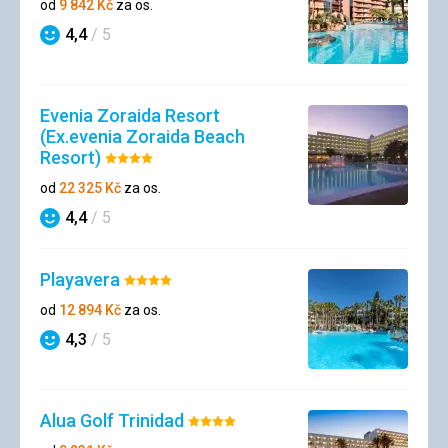
od
9 842
Kč
za os.
4,4
/ 5
Hodnocení
Evenia Zoraida Resort
(Ex.evenia Zoraida Beach
Resort)
Hodnocení:
4/5
od
22 325
Kč
za os.
4,4
/ 5
Hodnocení
Playavera
Hodnocení:
4/5
od
12 894
Kč
za os.
4,3
/ 5
Hodnocení
Alua Golf Trinidad
Hodnocení:
4/5