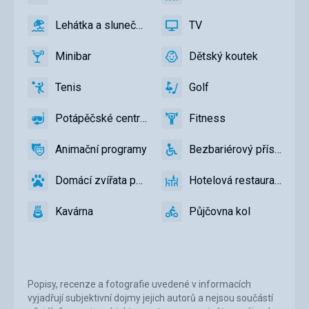
ano
Klimatizace
ano
Vnější
bazén
Lehátka a slunečníky u bazénu zdarma
TV
ano
Lehátka
ano
TV
a
Minibar
Dětský koutek
slunečníky
ano
Minibar,
ano
Dětský
u
Bar
koutek,
Tenis
Golf
bazénu
Dětské
ano
Tenis,
ano
Golf
zdarma
hřiště,
Volejbal
Potápěčské centrum
Fitness
Dětský
ano
Potápěčské
ano
Fitness
bazén
centrum
Animační programy
Bezbariérový přístup
ano
Animační
ano
Bezbariérový
programy
přístup
Domácí zvířata povolena
Hotelová restaurace
ano
Domácí
ano
Hotelová
zvířata
restaurace
Kavárna
Půjčovna kol
povolena
ano
Kavárna
ano
Půjčovna
kol
Popisy, recenze a fotografie uvedené v informacích
vyjadřují subjektivní dojmy jejich autorů a nejsou součástí