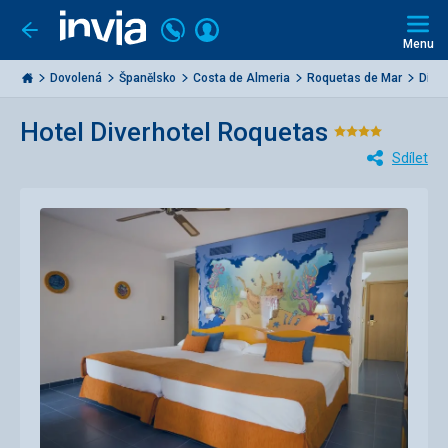
Volejte
Přihlásit
Jít
zpět
226
Menu
se
000
Invia.cz
284
Dovolená
Španělsko
Costa de Almeria
Roquetas de Mar
Dive
Hotel Diverhotel Roquetas
Hodnocen
Sdílet
4/5