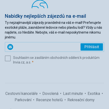
Nabídky nejlepších zájezdů na e-mail
Ty nejzajímavější zájezdy pravidelně na váš e-mail! Preferujete
exotické pláže, zasněžené ledovce nebo plavbu lodí? Vždy u nás
najdete, co hledáte. Nebojte, váš e-mail neposkytneme nikomu
jinému.
Zadejte
Přihlásit
svůj
e-
Souhlasím se zasíláním obchodních sdělení k produktům
mail
(povinné)
Invia.cz, a.s.
*
(povinné)
*
Cestovní kanceláře
Dovolená
Last minute
Exotika
Parkování
Recenze hotelů
Rekreační domy