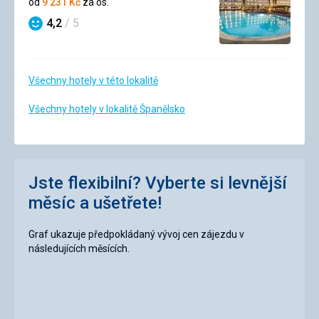
od
9 231
Kč
za os.
4,2
/ 5
Hodnocení
Všechny hotely v této lokalitě
Všechny hotely v lokalitě Španělsko
Jste flexibilní? Vyberte si levnější
měsíc a ušetřete!
Graf ukazuje předpokládaný vývoj cen zájezdu v
následujících měsících.