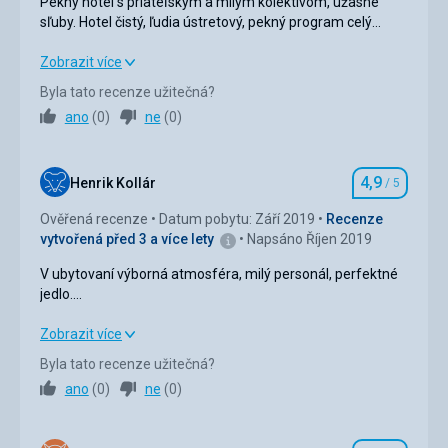
Pekný hotel s priateľským a milým kolektívom, úžasné
Google Translate
sľuby. Hotel čistý, ľudia ústretový, pekný program celý
týždeň :)
Pekný hotel s priateľským a milým kolektívom, úžasné
Zobrazit více
sľuby. Hotel čistý, ľudia ústretový, pekný program celý
Byla tato recenze užitečná?
týždeň :)
ano
(
0
)
ne
(
0
)
Strava
5,0
/ 5
4,9
Ubytování
5,0
/ 5
Henrik Kollár
/ 5
Hodnocení
Ověřená recenze
Datum pobytu: Září 2019
Recenze
Okolí
4,0
/ 5
vytvořená před 3 a více lety
Napsáno Říjen 2019
Služby
5,0
/ 5
V ubytovaní výborná atmosféra, milý personál, perfektné
jedlo.
Cena
5,0
/ 5
Veľmi velké množstvo detí, ak to niekomu nevyhovuje, tak
na to pozor.
V ubytovaní výborná atmosféra, milý personál, perfektné
Zobrazit více
jedlo.
Pláž
Byla tato recenze užitečná?
Veľmi velké množstvo detí, ak to niekomu nevyhovuje, tak
Pláž pekná, kamienkovo- piesková, slnečníky za minimálny
ano
(
0
)
ne
(
0
)
na to pozor.
poplatok :)
Strava
Strava
5,0
/ 5