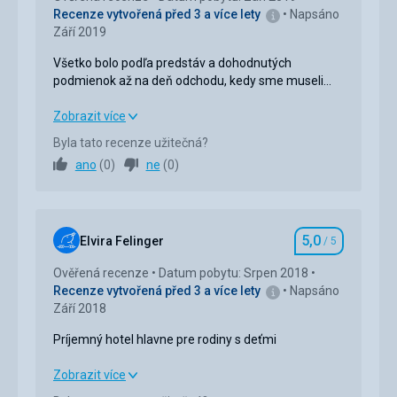
Recenze vytvořená před 3 a více lety
Napsáno
Září 2019
Všetko bolo podľa predstáv a dohodnutých
podmienok až na deň odchodu, kedy sme museli
opustiť izby do dvanástej a potom, do devätnástej
hodiny, sme nemali dohodnutý
Všetko bolo podľa predstáv a dohodnutých
Zobrazit více
allinclusive...cestovná kancelária HydroTour mylne
podmienok až na deň odchodu, kedy sme museli
Byla tato recenze užitečná?
uvádza sedem nocí a osem dní...týmto bol celkový
opustiť izby do dvanástej a potom, do devätnástej
ano
(
0
)
ne
(
0
)
skvelý dojem zo zájazdu pokazený...
hodiny, sme nemali dohodnutý
allinclusive...cestovná kancelária HydroTour mylne
uvádza sedem nocí a osem dní...týmto bol celkový
skvelý dojem zo zájazdu pokazený...
5,0
Elvira Felinger
/ 5
Hodnocení
Strava
5,0
/ 5
Ověřená recenze
Datum pobytu: Srpen 2018
Recenze vytvořená před 3 a více lety
Napsáno
Ubytování
5,0
/ 5
Září 2018
Okolí
5,0
/ 5
Príjemný hotel hlavne pre rodiny s deťmi
Služby
5,0
/ 5
Príjemný hotel hlavne pre rodiny s deťmi
Zobrazit více