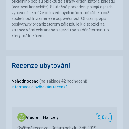
oficiálního popisu objektu ze strany organizátora zájezdu
(cestovní kanceláře). Skutečné provedení pokojů a jejich
vybavení se může od uvedených informací lišit, za což
společnost Invia nenese odpovědnost. Oficiální popis
poskytnutý organizátorem zájezdu je k dispozici na
stránce vámi vybraného zájezdu po zadání termínu, o
který máte zájem.
Recenze ubytování
Nehodnoceno
(na základě 42 hodnocení)
Informace o ověřování recenzí
5,0
Vladimír Hanzely
/ 5
Hodnocení
Ověřená recenze
Datum pobytu: Září 2019