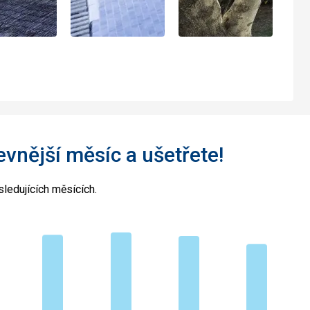
levnější měsíc a ušetřete!
ledujících měsících.