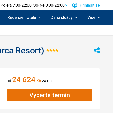
Po-Pá 7:00-22:00; So-Ne 8:00-22:00
Přihlásit se
Recenze hotelů
Další služby
Více
orca Resort)
Hodnocení:
Sdílet
4/5
24 624
od
Kč
za os.
Vyberte termín