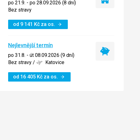
Pouze
po 21.9. - po 28.09.2026 (8 dní)
ubytování
Bez stravy
od
9 141
Kč
za os.
Nejlevnější termín
Nejlevnější
po 31.8. - út 08.09.2026 (9 dní)
termín
Bez stravy
/
Katovice
od
16 405
Kč
za os.