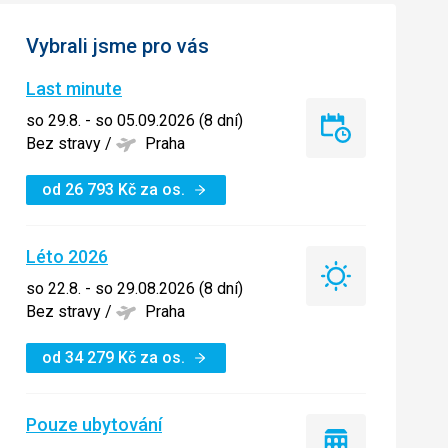
Vybrali jsme pro vás
Last minute
so 29.8. - so 05.09.2026 (8 dní)
Last
Bez stravy
/
Praha
minute
od
26 793
Kč
za os.
Léto 2026
Léto
so 22.8. - so 29.08.2026 (8 dní)
2026
Bez stravy
/
Praha
od
34 279
Kč
za os.
Pouze ubytování