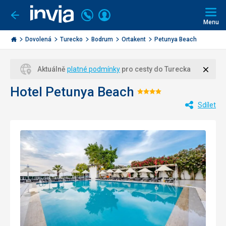
Volejte
Přihlásit
Jít
zpět
226
Menu
se
000
Invia.cz
284
Dovolená
Turecko
Bodrum
Ortakent
Petunya Beach
Zavří
Aktuálně
platné podmínky
pro cesty do Turecka
Hotel Petunya Beach
Hodnocení:
Sdílet
4/5