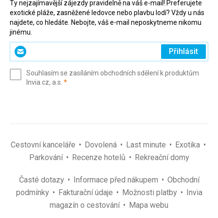
Ty nejzajímavější zájezdy pravidelně na váš e-mail! Preferujete
exotické pláže, zasněžené ledovce nebo plavbu lodí? Vždy u nás
najdete, co hledáte. Nebojte, váš e-mail neposkytneme nikomu
jinému.
Zadejte
Přihlásit
svůj
e-
Souhlasím se zasíláním obchodních sdělení k produktům
mail
(povinné)
Invia.cz, a.s.
*
(povinné)
*
Cestovní kanceláře
Dovolená
Last minute
Exotika
Parkování
Recenze hotelů
Rekreační domy
Časté dotazy
Informace před nákupem
Obchodní
podmínky
Fakturační údaje
Možnosti platby
Invia
magazín o cestování
Mapa webu