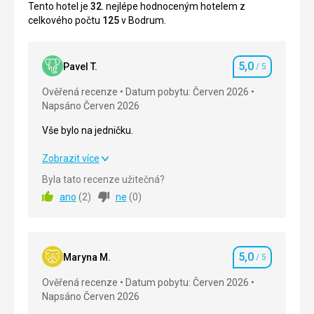
Tento hotel je
32
. nejlépe hodnoceným hotelem z
celkového počtu
125
v Bodrum.
5,0
Pavel T.
/ 5
Hodnocení
Ověřená recenze
Datum pobytu: Červen 2026
Napsáno Červen 2026
Vše bylo na jedničku.
Vše bylo na jedničku.
Zobrazit více
Byla tato recenze užitečná?
Strava
5,0
/ 5
ano
(
2
)
ne
(
0
)
Ubytování
5,0
/ 5
Okolí
5,0
/ 5
5,0
Maryna M.
/ 5
Hodnocení
Služby
5,0
/ 5
Ověřená recenze
Datum pobytu: Červen 2026
Napsáno Červen 2026
Cena
5,0
/ 5