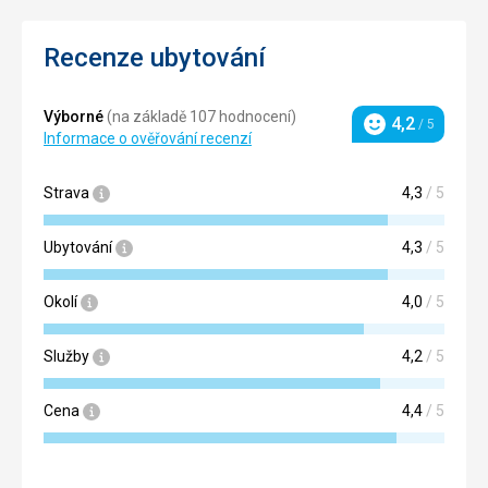
Recenze ubytování
Výborné
(na základě 107 hodnocení)
4,2
/ 5
Hodnocení
Informace o ověřování recenzí
Strava
4,3
/ 5
Ubytování
4,3
/ 5
Okolí
4,0
/ 5
Služby
4,2
/ 5
Cena
4,4
/ 5