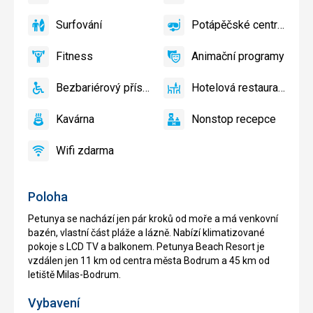
ano
ano
zdarma,
koutek,
Volejbal
Lehátka
Surfování
Potápěčské centrum
Dětské
ano
Surfování
ano
Potápěčské
a
hřiště,
centrum
slunečníky
Fitness
Animační programy
Dětský
ano
na
Fitness
ano
Animační
bazén
pláži
programy
Bezbariérový přístup
Hotelová restaurace
zdarma
ano
Bezbariérový
ano
Hotelová
přístup
restaurace
Kavárna
Nonstop recepce
ano
Kavárna
ano
Nonstop
recepce
Wifi zdarma
ano
Wifi
zdarma
Poloha
Petunya se nachází jen pár kroků od moře a má venkovní
bazén, vlastní část pláže a lázně. Nabízí klimatizované
pokoje s LCD TV a balkonem. Petunya Beach Resort je
vzdálen jen 11 km od centra města Bodrum a 45 km od
letiště Milas-Bodrum.
Vybavení