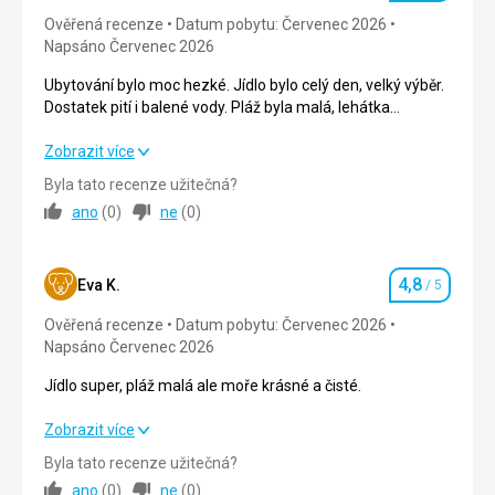
Služby
Ověřená recenze
Datum pobytu: Červenec 2026
Super
Napsáno Červenec 2026
Ubytování bylo moc hezké. Jídlo bylo celý den, velký výběr.
Dostatek pití i balené vody. Pláž byla malá, lehátka
nestačila pro všechny hosty. To samé bylo u bazénu..
Ubytování bylo moc hezké. Jídlo bylo celý den, velký výběr.
Zobrazit více
Dostatek pití i balené vody. Pláž byla malá, lehátka
Byla tato recenze užitečná?
nestačila pro všechny hosty. To samé bylo u bazénu..
ano
(
0
)
ne
(
0
)
Strava
4,0
/ 5
4,8
Ubytování
5,0
/ 5
Eva K.
/ 5
Hodnocení
Ověřená recenze
Datum pobytu: Červenec 2026
Okolí
2,0
/ 5
Napsáno Červenec 2026
Služby
4,0
/ 5
Jídlo super, pláž malá ale moře krásné a čisté.
Cena
4,0
/ 5
Jídlo super, pláž malá ale moře krásné a čisté.
Zobrazit více
Byla tato recenze užitečná?
Strava
5,0
/ 5
ano
(
0
)
ne
(
0
)