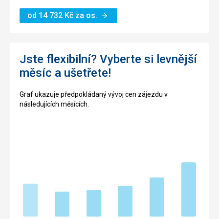
od
14 732
Kč
za os.
Jste flexibilní? Vyberte si levnější
měsíc a ušetřete!
Graf ukazuje předpokládaný vývoj cen zájezdu v
následujících měsících.