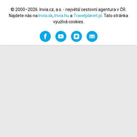
© 2000–2026. Invia.cz, a.s. - největší cestovní agentura v ČR.
Najdete nás na
Invia.sk
,
Invia.hu
a
Travelplanet.pl
. Tato stránka
využívá cookies.
Facebook
YouTube
Instagram
Napište
nám