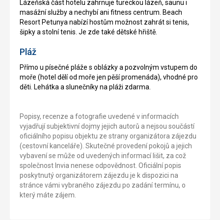
Lázeňská část hotelu zahrnuje tureckou lázeň, saunu i
masážní služby a nechybí ani fitness centrum. Beach
Resort Petunya nabízí hostům možnost zahrát si tenis,
šipky a stolní tenis. Je zde také dětské hřiště.
Pláž
Přímo u písečné pláže s oblázky a pozvolným vstupem do
moře (hotel dělí od moře jen pěší promenáda), vhodné pro
děti. Lehátka a slunečníky na pláži zdarma.
Popisy, recenze a fotografie uvedené v informacích
vyjadřují subjektivní dojmy jejich autorů a nejsou součástí
oficiálního popisu objektu ze strany organizátora zájezdu
(cestovní kanceláře). Skutečné provedení pokojů a jejich
vybavení se může od uvedených informací lišit, za což
společnost Invia nenese odpovědnost. Oficiální popis
poskytnutý organizátorem zájezdu je k dispozici na
stránce vámi vybraného zájezdu po zadání termínu, o
který máte zájem.