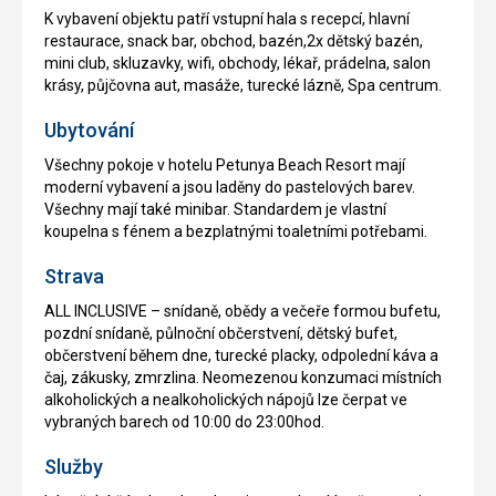
K vybavení objektu patří vstupní hala s recepcí, hlavní
restaurace, snack bar, obchod, bazén,2x dětský bazén,
mini club, skluzavky, wifi, obchody, lékař, prádelna, salon
krásy, půjčovna aut, masáže, turecké lázně, Spa centrum.
Ubytování
Všechny pokoje v hotelu Petunya Beach Resort mají
moderní vybavení a jsou laděny do pastelových barev.
Všechny mají také minibar. Standardem je vlastní
koupelna s fénem a bezplatnými toaletními potřebami.
Strava
ALL INCLUSIVE – snídaně, obědy a večeře formou bufetu,
pozdní snídaně, půlnoční občerstvení, dětský bufet,
občerstvení během dne, turecké placky, odpolední káva a
čaj, zákusky, zmrzlina. Neomezenou konzumaci místních
alkoholických a nealkoholických nápojů lze čerpat ve
vybraných barech od 10:00 do 23:00hod.
Služby