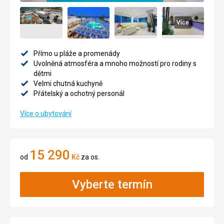
Více
Přímo u pláže a promenády
Uvolněná atmosféra a mnoho možností pro rodiny s
dětmi
Velmi chutná kuchyně
Přátelský a ochotný personál
Více o ubytování
15 290
od
Kč
za os.
Vyberte termín