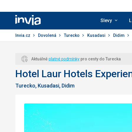
Slevy
L
Invia.cz
Invia.cz
Dovolená
Turecko
Kusadasi
Didim
Aktuálně
platné podmínky
pro cesty do Turecka
Hotel Laur Hotels Experie
Turecko, Kusadasi, Didim