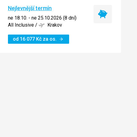
Nejlevnější termín
Nejlevnější
ne 18.10. - ne 25.10.2026 (8 dní)
termín
All Inclusive
/
Krakov
od
16 077
Kč
za os.