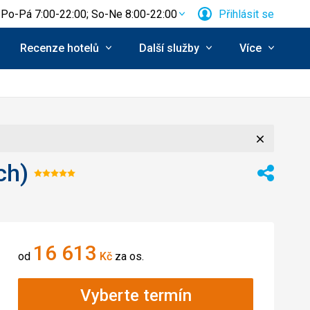
Po-Pá 7:00-22:00; So-Ne 8:00-22:00
Přihlásit se
Recenze hotelů
Další služby
Více
Zavřít
ch)
Hodnocení:
Sdílet
5/5
16 613
od
Kč
za os.
Vyberte termín