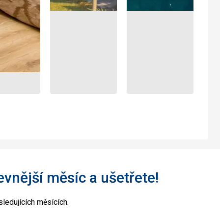
levnější měsíc a ušetřete!
ledujících měsících.