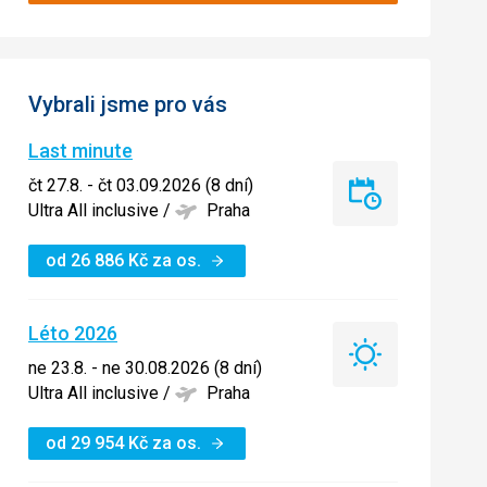
Vybrali jsme pro vás
Last minute
čt 27.8. - čt 03.09.2026 (8 dní)
Last
Ultra All inclusive
/
Praha
minute
od
26 886
Kč
za os.
Léto 2026
Léto
ne 23.8. - ne 30.08.2026 (8 dní)
2026
Ultra All inclusive
/
Praha
od
29 954
Kč
za os.