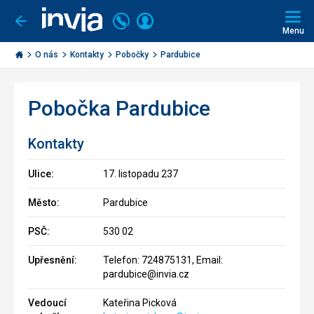
Volejte
Přihlásit
Jít
zpět
226
Menu
se
000
Invia.cz
290
O nás
Kontakty
Pobočky
Pardubice
Pobočka Pardubice
Kontakty
Ulice:
17. listopadu 237
Město:
Pardubice
PSČ:
530 02
Upřesnění:
Telefon: 724875131, Email:
pardubice@invia.cz
Vedoucí
Kateřina Picková