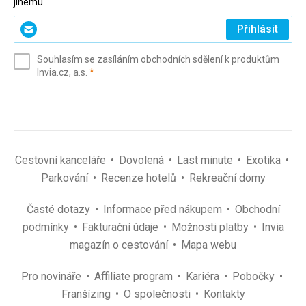
jinému.
Zadejte
Přihlásit
svůj
e-
Souhlasím se zasíláním obchodních sdělení k produktům
mail
(povinné)
Invia.cz, a.s.
*
(povinné)
*
Cestovní kanceláře
Dovolená
Last minute
Exotika
Parkování
Recenze hotelů
Rekreační domy
Časté dotazy
Informace před nákupem
Obchodní
podmínky
Fakturační údaje
Možnosti platby
Invia
magazín o cestování
Mapa webu
Pro novináře
Affiliate program
Kariéra
Pobočky
Franšízing
O společnosti
Kontakty