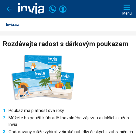
Invia.cz
Super Last Minute
se
slevou až 60 %
☀️Odlety během pár dní ✈️ Ulovte
Volejte
Přihlásit
Jít
zpět
226
svou dovolenou dřív, než zmizí.
▶️
Rezervovat
Menu
se
000
297
Invia.cz
Rozdávejte radost s dárkovým poukazem
Poukaz má platnost dva roky
Můžete ho použít k úhradě libovolného zájezdu a dalších služeb
Invia
Obdarovaný může vybírat z široké nabídky českých i zahraničních