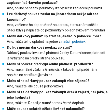
zaplacení dárkového poukazu?
Ano, online benefitní poukázky lze využít k zaplacení poukazu.
Lze dárkový poukaz zaslat na jinou adresu než je adresa
kupujícího?
Ano, zašleme ho doporučeně na adresu, kterou nám sdělíte.
Stačí, když ji napíšete do poznámky v objednávkovém formuláři.
Mohu dárkový poukaz uplatnit na jakékoliv pobočce Invia?
Ano, můžete ho uplatnit na jedné z
našich poboček
.
Do kdy musím dárkový poukaz uplatnit?
Dárkový poukaz Invia má platnost 2 roky. Datum konce platnosti
je vytištěno na přední straně poukazu.
Mohu si poukaz před vypršením platnosti prodloužit?
Ano, maximálně však na 6 měsíců, v takovém případě nám
napište na certifikat@invia.cz.
Mohu si na dárkový poukaz zakoupit více zájezdů?
Ano, můžete, ale pouze jednorázově.
Mohu si za dárkový poukaz zakoupit dražší zájezd, než jaká je
jeho hodnota?
Ano, můžete. Rozdíl je nutné samozřejmě doplatit.
Může poukaz uplatnit někdo jiný než nakupující?