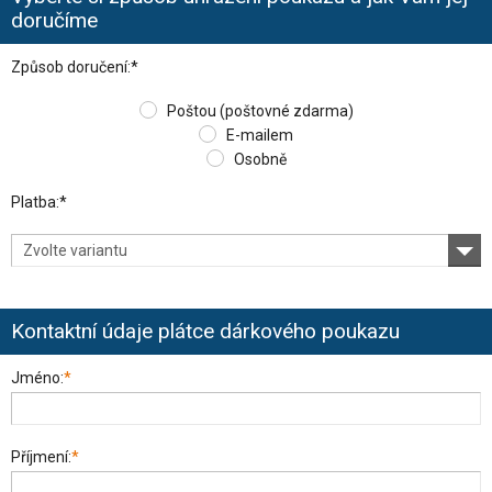
doručíme
Způsob doručení:*
Poštou (poštovné zdarma)
E-mailem
Osobně
Platba:*
Zvolte variantu
Kontaktní údaje plátce dárkového poukazu
Jméno:
*
Příjmení:
*