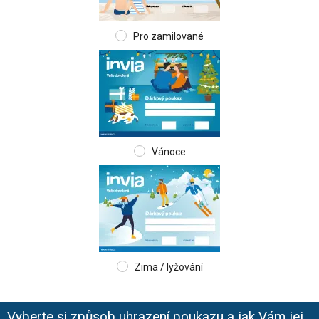
Pro zamilované
Vánoce
Zima / lyžování
Vyberte si způsob uhrazení poukazu a jak Vám jej