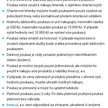
Poukaz nelze využít k nákupu letenek, s výjimkou charterových.
Charterové letenky můžete hradit poukazem pouze osobně na
pobočkách Invia, nebo kontaktovat předem letenkové oddělení.
Hodnotu dárkového poukazu si určí nakupující, minimální částka
je 500 Kč, maximální na jeden poukaz je 10 000 Kč. V případě
vyšší hodnoty než 10 000 Kč se vystaví více poukazů.
Poukaz nelze směnit za hotovost. V případě nepotvrzení či
zrušení objednané služby bude vratka provedena zpět dárkovým
poukazem.
Dárkový poukaz je vždy označen jedinečným identifikačním
číslem (kódem).
Poukaz je možno čerpat pouze jednorázově, ale můžete ho
použít k nákupu více produktů z nabídky Invia.cz, a.s.
V případě, že cena vybraných produktů přesáhne v úhrnné výši
hodnotu poukazu, musíte uhradit rozdíl při nákupu.
Poukaz je přenosný a může ho uplatnit kdokoliv.
Platnost poukazu jsou 2 roky. Po datu platnosti
pozbývá poukaz
platnosti bez náhrady
.
Invia.cz
, a.s. není odpovědná za ztracené, ukradené či zničené