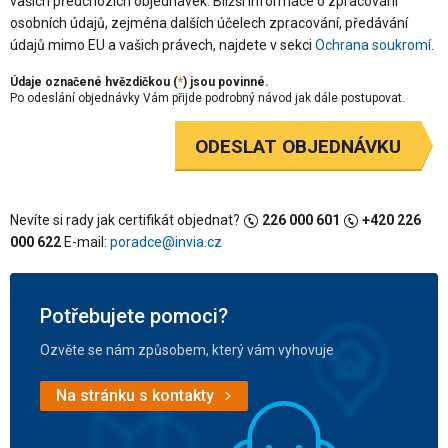
vašich předchozích objednávek. Bližší informace o zpracování
osobních údajů, zejména dalších účelech zpracování, předávání
údajů mimo EU a vašich právech, najdete v sekci
Ochrana soukromí
.
Údaje označené hvězdičkou (
*
) jsou povinné.
Po odeslání objednávky Vám přijde podrobný návod jak dále postupovat.
ODESLAT OBJEDNÁVKU
Nevíte si rady jak certifikát objednat?
226 000 601
+420 226
000 622
E-mail:
poradce@invia.cz
Potřebujete pomoci?
Ozvěte se nám způsobem, který vám vyhovuje
Na stránku s kontakty