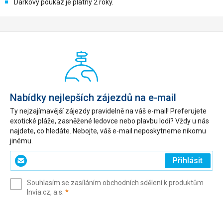
Dárkový poukaz je platný 2 roky.
Nabídky nejlepších zájezdů na e-mail
Ty nejzajímavější zájezdy pravidelně na váš e-mail! Preferujete
exotické pláže, zasněžené ledovce nebo plavbu lodí? Vždy u nás
najdete, co hledáte. Nebojte, váš e-mail neposkytneme nikomu
jinému.
Zadejte
Přihlásit
svůj
e-
Souhlasím se zasíláním obchodních sdělení k produktům
mail
(povinné)
Invia.cz, a.s.
*
(povinné)
*