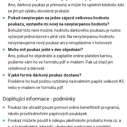
Ano, dárkový poukaz je přenosný a může ho uplatnit kdokoliv, kdo
se jím při výběru dovolené prokáže.
Pokud nevyčerpám na jeden zájezd celkovou hodnotu
poukazu, vystavíte mi nový na nevyčerpanou hodnotu?
Bohužel toto není možné, hodnotu dárkového poukazu je nutno
vyčerpat jednorázově v plné výši. Na nevyčerpanou hodnotu
nevystavujeme nový poukaz ani ji nevyplácíme v hotovosti.
Mohu mít poukaz ještě v den objednání?
Ano, pokud ho objednáte a zaplatíte online platební kartou,
pošleme vám ho ve formátu pdf e-mailem. Pak už stačí jen
vytisknout a darovat.
V jaké formě dárkový poukaz dostanu?
Posíláme ho buď poštou vytištěný na kvalitním papíře velikosti A5
nebo e-mailem ve formátu pdf.
Doplňující informace - podmínky
Poukaz lze uhradit pouze pomocí online benefitních programů,
nikoliv prostřednictvím papírových poukázek.
Poukaz můžete použít k nákupu jakéhokoliv produktu Invia.cz, a.
s. a to konkrétně: zájezdů, ubytování, parkování a pojištění.