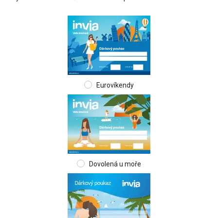
Eurovíkendy
Dovolená u moře