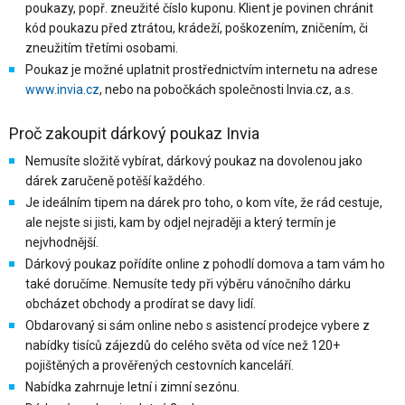
poukazy, popř. zneužité číslo kuponu. Klient je povinen chránit
kód poukazu před ztrátou, krádeží, poškozením, zničením, či
zneužitím třetími osobami.
Poukaz je možné uplatnit prostřednictvím internetu na adrese
www.invia.cz
, nebo na pobočkách společnosti Invia.cz, a.s.
Proč zakoupit dárkový poukaz Invia
Nemusíte složitě vybírat, dárkový poukaz na dovolenou jako
dárek zaručeně potěší každého.
Je ideálním tipem na dárek pro toho, o kom víte, že rád cestuje,
ale nejste si jisti, kam by odjel nejraději a který termín je
nejvhodnější.
Dárkový poukaz pořídíte online z pohodlí domova a tam vám ho
také doručíme. Nemusíte tedy při výběru vánočního dárku
obcházet obchody a prodírat se davy lidí.
Obdarovaný si sám online nebo s asistencí prodejce vybere z
nabídky tisíců zájezdů do celého světa od více než 120+
pojištěných a prověřených cestovních kanceláří.
Nabídka zahrnuje letní i zimní sezónu.