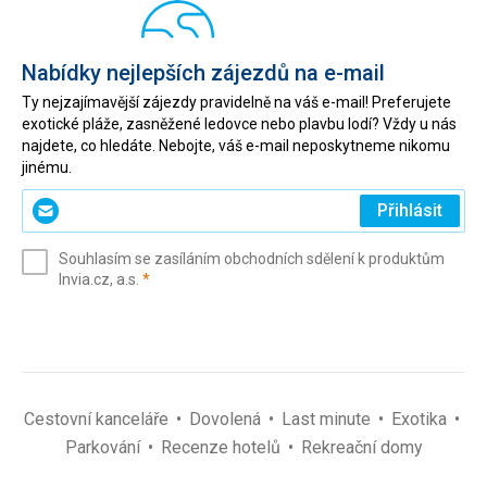
Nabídky nejlepších zájezdů na e-mail
Ty nejzajímavější zájezdy pravidelně na váš e-mail! Preferujete
exotické pláže, zasněžené ledovce nebo plavbu lodí? Vždy u nás
najdete, co hledáte. Nebojte, váš e-mail neposkytneme nikomu
jinému.
Zadejte
Přihlásit
svůj
e-
Souhlasím se zasíláním obchodních sdělení k produktům
mail
(povinné)
Invia.cz, a.s.
*
(povinné)
*
Cestovní kanceláře
Dovolená
Last minute
Exotika
Parkování
Recenze hotelů
Rekreační domy