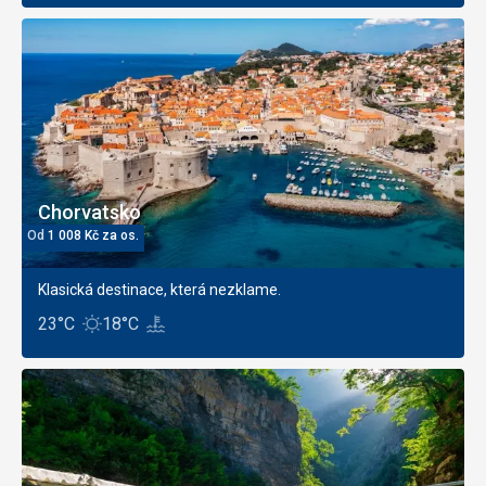
Chorvatsko
Od
1 008
Kč
za os.
Klasická destinace, která nezklame.
23°C
18°C