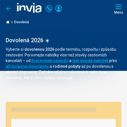
Volejte
Přihlásit
Jít
zpět
226
Menu
se
000
Invia.cz
263
Dovolená
Dovolená 2026 ☀️
Vyberte si
dovolenou 2026
podle termínu, rozpočtu i způsobu
cestování. Porovnejte nabídky více než stovky cestovních
kanceláří – od
first minute zájezdů
a
last minute nabídek
přes
all inclusive dovolenou
a
rodinné pobyty
až po dovolenou s
vlastní dopravou
. Začněte výběrem destinace nebo typu
dovolené, který vám nejlépe vyhovuje.