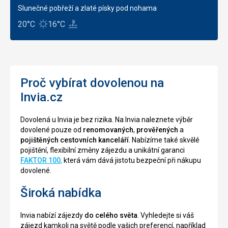
Slunečné pobřeží a zlaté písky pod nohama
20°C
16°C
Proč vybírat dovolenou na
Invia.cz
Dovolená u Invia je bez rizika. Na Invia naleznete výběr
dovolené pouze od
renomovaných
,
prověřených
a
pojištěných cestovních kanceláří
. Nabízíme také skvělé
pojištění, flexibilní změny zájezdu a unikátní garanci
FAKTOR 100
,
která vám dává jistotu bezpeční při nákupu
dovolené.
Široká nabídka
Invia nabízí zájezdy
do celého světa
. Vyhledejte si váš
zájezd kamkoli na světě podle vašich preferencí, například