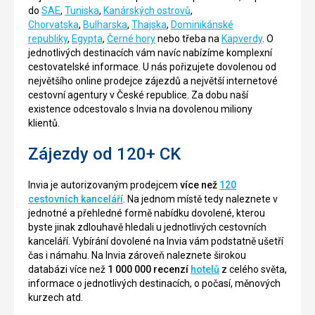
do
SAE
,
Tuniska
,
Kanárských ostrovů
,
Chorvatska
,
Bulharska
,
Thajska
,
Dominikánské
republiky
,
Egypta
,
Černé hory
nebo třeba na
Kapverdy
. O
jednotlivých destinacích vám navíc nabízíme komplexní
cestovatelské informace. U nás pořizujete dovolenou od
největšího online prodejce zájezdů a největší internetové
cestovní agentury v České republice. Za dobu naší
existence odcestovalo s Invia na dovolenou miliony
klientů.
Zájezdy od 120+ CK
Invia je autorizovaným prodejcem
více než
120
cestovních kanceláří
. Na jednom místě tedy naleznete v
jednotné a přehledné formě nabídku dovolené, kterou
byste jinak zdlouhavě hledali u jednotlivých cestovních
kanceláří. Vybírání dovolené na Invia vám podstatně ušetří
čas i námahu. Na Invia zároveň naleznete širokou
databázi více než
1 000 000 recenzí
hotelů
z celého světa,
informace o jednotlivých destinacích, o počasí, měnových
kurzech atd.