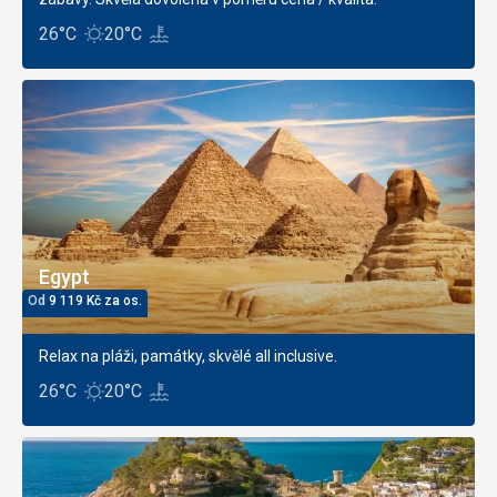
26°C
20°C
Egypt
Od
9 119
Kč
za os.
Relax na pláži, památky, skvělé all inclusive.
26°C
20°C