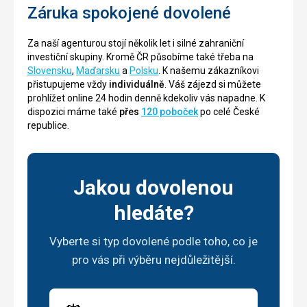
Záruka spokojené dovolené
Za naší agenturou stojí několik let i silné zahraniční
investiční skupiny. Kromě ČR působíme také třeba na
Slovensku
,
Maďarsku
a
Polsku
. K našemu zákazníkovi
přistupujeme vždy
individuálně
. Váš zájezd si můžete
prohlížet online 24 hodin denně kdekoliv vás napadne. K
dispozici máme také
přes
120 poboček
po celé České
republice.
Jakou dovolenou
hledáte?
Vyberte si typ dovolené podle toho, co je
pro vás při výběru nejdůležitější.