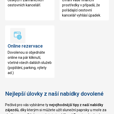
českých i zahraničních
chrání vaše finanční
cestovních kanceláří.
prostředky v případě, že
pořádající cestovní
kancelář vyhlásí úpadek.
Online
rezervace
Online rezervace
Dovolenou si objednáte
online na pár kliknutí,
včetně všech dalších služeb
(pojištění, parking, výlety
ad.)
Nejlepší úlovky z naší nabídky dovolené
Pečlivě pro vás vybíráme ty
nejvýhodnější tipy z naší nabídky
zájezdů
, díky kterým si můžete užít sluneční paprsky u moře za