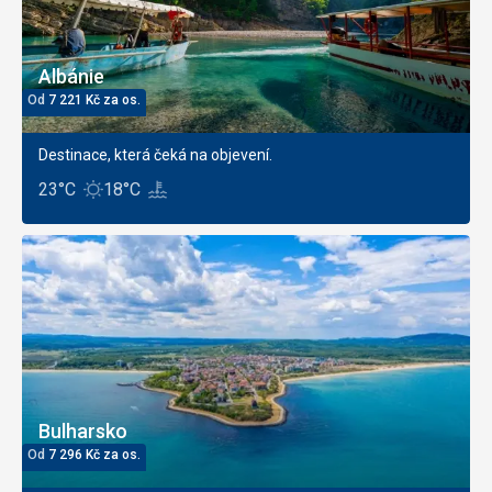
Albánie
Od
7 221
Kč
za os.
Destinace, která čeká na objevení.
23°C
18°C
Bulharsko
Od
7 296
Kč
za os.