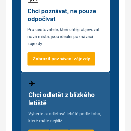
Chci poznávat, ne pouze
odpočívat
Pro cestovatele, kteří chtějí objevovat
nová místa, jsou ideální poznávací
zájezdy.
Zobrazit poznávací zájezdy
✈️
Chci odletět z blízkého
letiště
Vyberte si odletové letiště podle toho,
které máte nejblíž.