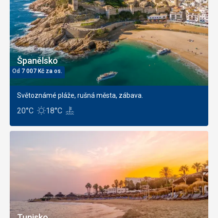
Španělsko
Od
7 007
Kč
za os.
Světoznámé pláže, rušná města, zábava.
20°C
18°C
Tunisko