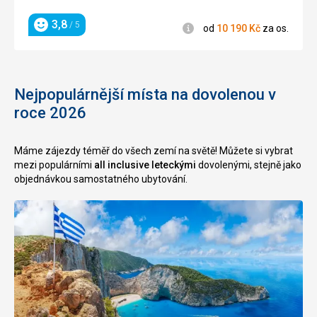
3,8
/ 5
Informace
od
10 190
Kč
za os.
Hodnocení
Nejpopulárnější místa na dovolenou v
roce 2026
Máme zájezdy téměř do všech zemí na světě! Můžete si vybrat
mezi populárními
all inclusive leteckými
dovolenými, stejně jako
objednávkou samostatného ubytování.