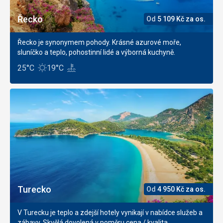
Řecko
Od
5 109
Kč
za os.
Řecko je synonymem pohody. Krásné azurové moře,
sluníčko a teplo, pohostinní lidé a výborná kuchyně.
25°C
19°C
Turecko
Od
4 950
Kč
za os.
V Turecku je teplo a zdejší hotely vynikají v nabídce služeb a
zábavy. Skvělá dovolená v poměru cena / kvalita.