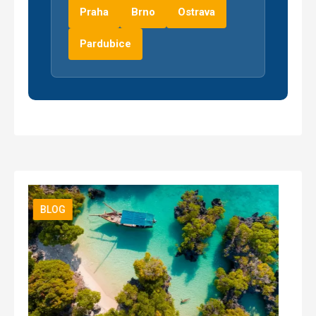
Praha
Brno
Ostrava
Pardubice
BLOG