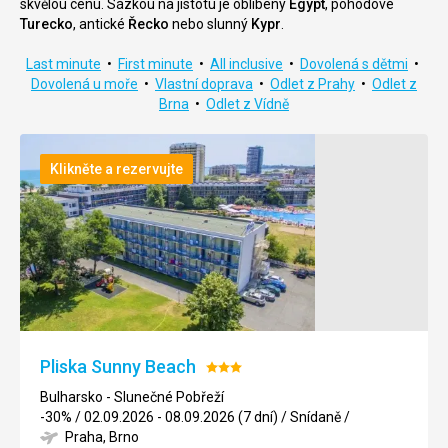
skvělou cenu. Sázkou na jistotu je oblíbený
Egypt
, pohodové
Turecko
, antické
Řecko
nebo slunný
Kypr
.
Last minute
•
First minute
•
All inclusive
•
Dovolená s dětmi
•
Dovolená u moře
•
Vlastní doprava
•
Odlet z Prahy
•
Odlet z
Brna
•
Odlet z Vídně
Klikněte a rezervujte
Pliska Sunny Beach
Hodnocení:
3/5
Bulharsko - Slunečné Pobřeží
-30%
/
02.09.2026 - 08.09.2026 (7 dní)
/
Snídaně
/
Praha, Brno