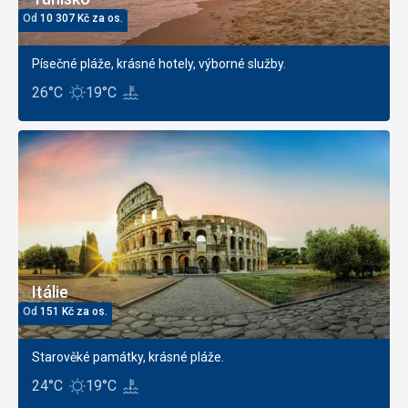
Od
10 307
Kč
za os.
Písečné pláže, krásné hotely, výborné služby.
26°C
19°C
Itálie
Od
151
Kč
za os.
Starověké památky, krásné pláže.
24°C
19°C