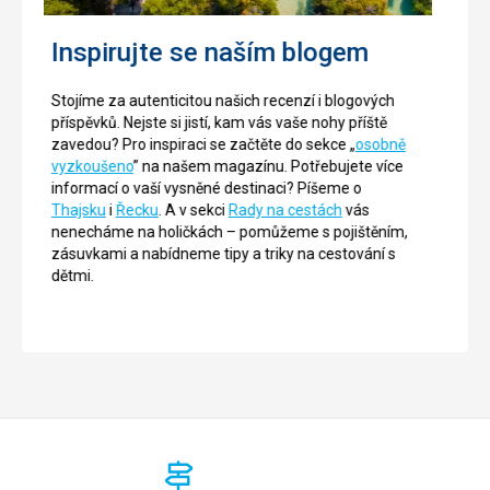
Inspirujte se naším blogem
Stojíme za autenticitou našich recenzí i blogových
příspěvků. Nejste si jistí, kam vás vaše nohy příště
zavedou? Pro inspiraci se začtěte do sekce „
osobně
vyzkoušeno
” na našem magazínu. Potřebujete více
informací o vaší vysněné destinaci? Píšeme o
Thajsku
i
Řecku
. A v sekci
Rady na cestách
vás
nenecháme na holičkách – pomůžeme s pojištěním,
zásuvkami a nabídneme tipy a triky na cestování s
dětmi.