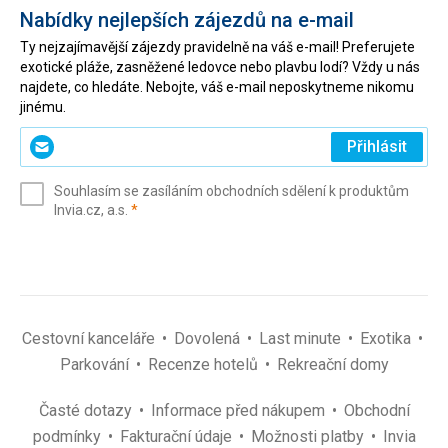
Nabídky nejlepších zájezdů na e-mail
Ty nejzajímavější zájezdy pravidelně na váš e-mail! Preferujete
exotické pláže, zasněžené ledovce nebo plavbu lodí? Vždy u nás
najdete, co hledáte. Nebojte, váš e-mail neposkytneme nikomu
jinému.
Zadejte
Přihlásit
svůj
e-
Souhlasím se zasíláním obchodních sdělení k produktům
mail
(povinné)
Invia.cz, a.s.
*
(povinné)
*
Cestovní kanceláře
Dovolená
Last minute
Exotika
Parkování
Recenze hotelů
Rekreační domy
Časté dotazy
Informace před nákupem
Obchodní
podmínky
Fakturační údaje
Možnosti platby
Invia