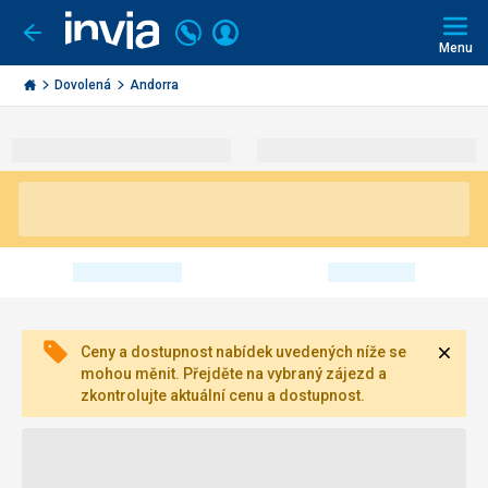
Volejte
Přihlásit
Jít
zpět
226
Menu
se
000
Invia.cz
297
Dovolená
Andorra
Zavří
Ceny a dostupnost nabídek uvedených níže se
mohou měnit. Přejděte na vybraný zájezd a
zkontrolujte aktuální cenu a dostupnost.