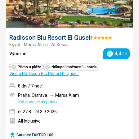
Radisson Blu Resort El Quseir
Hodnocení:
Egypt - Marsa Alam - Al-Kusajr
5/5
4,4
Výborné
/ 5
Hodnocení
Přímo u pláže
Nákupní možností u hotelu
Více o Radisson Blu Resort El Quseir
8 dní / 7 nocí
Praha, Ostrava
Marsa Alam
Zobrazit letový plán
čt 27.8. - čt 3.9.2026
All Inclusive
Garance FAKTOR 100