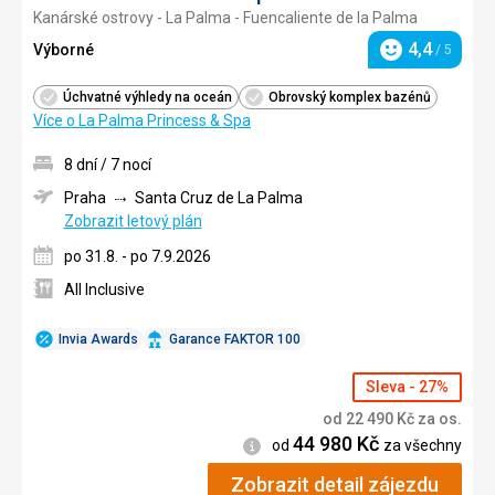
Kanárské ostrovy - La Palma - Fuencaliente de la Palma
4/5
4,4
Výborné
/ 5
Hodnocení
Úchvatné výhledy na oceán
Obrovský komplex bazénů
Více o La Palma Princess & Spa
8 dní / 7 nocí
Praha
Santa Cruz de La Palma
Zobrazit letový plán
po 31.8. - po 7.9.2026
All Inclusive
Invia Awards
Garance FAKTOR 100
Sleva - 27%
od
22 490
Kč
za os.
44 980
Kč
Informace
od
za všechny
Zobrazit detail zájezdu