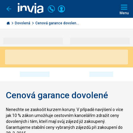
Volejte
Přihlásit
Jít
zpět
226
Menu
se
000
Invia.cz
290
Dovolená
Cenová garance dovolen...
Cenová garance dovolené
Nenechte se zaskočit kurzem koruny. V případě navýšení o více
jak 10 % zákon umožňuje cestovním kancelářím zdražit ceny
dovolených i těm, kteří mají svůj zájezd již zakoupený.
Garantujeme stabilní ceny vybraných zájezdů při zakoupení do