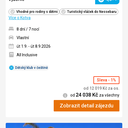
Hodnocení
Vhodné pro rodiny s dětmi
Turistický vláček do Nessebaru
Více o Kotva
8 dní / 7 nocí
Vlastní
út 1.9. - út 8.9.2026
All Inclusive
Dětský klub v češtině
Sleva - 1%
od
12 019
Kč
za os.
24 038
Kč
Informace
od
za všechny
Zobrazit detail zájezdu