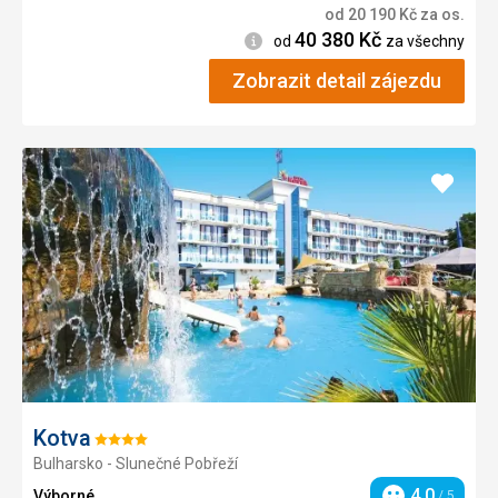
od
20 190
Kč
za os.
40 380
Kč
Informace
od
za všechny
Zobrazit detail zájezdu
Přidat
do
oblíbe
Kotva
Hodnocení:
Bulharsko - Slunečné Pobřeží
4/5
4,0
Výborné
/ 5