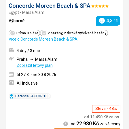
Concorde Moreen Beach & SPA
Hodnocení:
Egypt - Marsa Alam
5/5
4,3
Výborné
/ 5
Hodnocení
Přímo u pláže
2 bazény, 2 dětské vyhřívané bazény
Více o Concorde Moreen Beach & SPA
4 dny / 3 noci
Praha
Marsa Alam
Zobrazit letový plán
čt 27.8. - ne 30.8.2026
All Inclusive
Garance FAKTOR 100
Sleva - 48%
od
11 490
Kč
za os.
22 980
Kč
Informace
od
za všechny