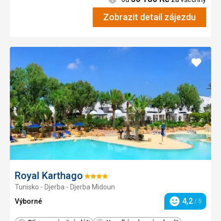
Zobrazit detail zájezdu
Přidat
do
oblíbe
Royal Karthago
Hodnocení:
Tunisko - Djerba - Djerba Midoun
4/5
4,2
Výborné
/ 5
Hodnocení