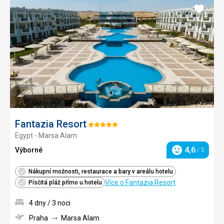
Přidat
do
oblíbe
Fantazia Resort
Hodnocení:
Egypt - Marsa Alam
5/5
4,6
Výborné
/ 5
Hodnocení
Nákupní možnosti, restaurace a bary v areálu hotelu
Více o Fantazia Resort
Písčitá pláž přímo u hotelu
4 dny / 3 noci
Praha
Marsa Alam