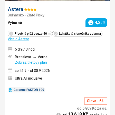
Astera
Hodnocení:
Bulharsko - Zlaté Písky
4/5
4,2
Výborné
/ 5
Hodnocení
Písečná pláž pouze 50 m
Lehátka & slunečníky zdarma
Více o Astera
5 dní / 3 noci
Bratislava
Varna
Zobrazit letový plán
so 26.9. - st 30.9.2026
Ultra All inclusive
Garance FAKTOR 100
Sleva - 6%
od
6 809
Kč
za os.
13 618
Kč
Informace
od
za všechny