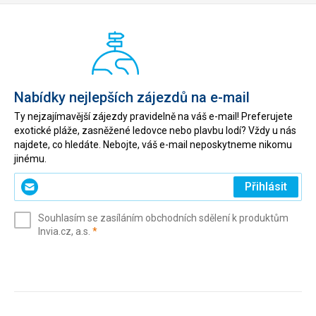
Nabídky nejlepších zájezdů na e-mail
Ty nejzajímavější zájezdy pravidelně na váš e-mail! Preferujete
exotické pláže, zasněžené ledovce nebo plavbu lodí? Vždy u nás
najdete, co hledáte. Nebojte, váš e-mail neposkytneme nikomu
jinému.
Zadejte
Přihlásit
svůj
e-
Souhlasím se zasíláním obchodních sdělení k produktům
mail
(povinné)
Invia.cz, a.s.
*
(povinné)
*