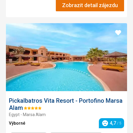
Zobrazit detail zájezdu
Přidat
do
oblíbe
Pickalbatros Vita Resort - Portofino Marsa
Alam
Hodnocení:
Egypt - Marsa Alam
5/5
4,7
Výborné
/ 5
Hodnocení