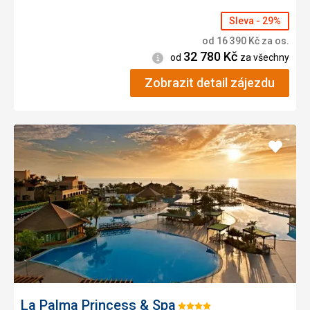
Sleva - 29%
od
16 390
Kč
za os.
32 780
Kč
Informace
od
za všechny
Zobrazit detail zájezdu
Přidat
do
oblíbe
La Palma Princess & Spa
Hodnocení: