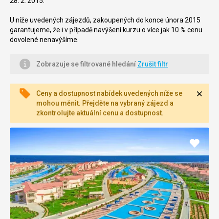
28. 2. 2015.
U níže uvedených zájezdů, zakoupených do konce února 2015
garantujeme, že i v případě navýšení kurzu o více jak 10 % cenu
dovolené nenavýšíme.
Zobrazuje se filtrované hledání
Zrušit filtr
Zavří
Ceny a dostupnost nabídek uvedených níže se
mohou měnit. Přejděte na vybraný zájezd a
zkontrolujte aktuální cenu a dostupnost.
Přidat
do
oblíbe