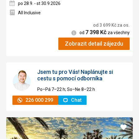
po 28.9. - st 30.9.2026
All Inclusive
od
3 699
Kč
za os.
7 398
Kč
Informace
od
za všechny
Zobrazit detail zájezdu
Jsem tu pro Vás! Naplánujte si
cestu s pomocí odborníka
Po–Pá 7–⁠⁠⁠⁠⁠⁠22 h; So–Ne 8–⁠⁠⁠⁠⁠⁠22 h
226 000 299
Chat
Přidat
do
oblíbe