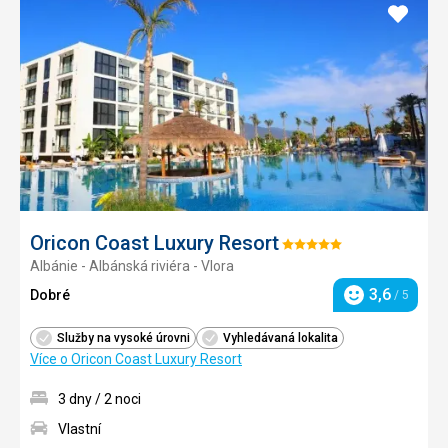
Přidat
do
oblíbe
Oricon Coast Luxury Resort
Hodnocení:
Albánie - Albánská riviéra - Vlora
5/5
3,6
Dobré
/ 5
Hodnocení
Služby na vysoké úrovni
Vyhledávaná lokalita
Více o Oricon Coast Luxury Resort
3 dny / 2 noci
Vlastní