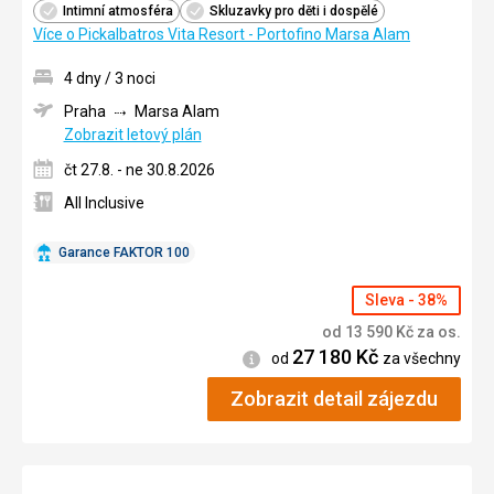
Intimní atmosféra
Skluzavky pro děti i dospělé
Více o Pickalbatros Vita Resort - Portofino Marsa Alam
4 dny / 3 noci
Praha
Marsa Alam
Zobrazit letový plán
čt 27.8. - ne 30.8.2026
All Inclusive
Garance FAKTOR 100
Sleva - 38%
od
13 590
Kč
za os.
27 180
Kč
Informace
od
za všechny
Zobrazit detail zájezdu