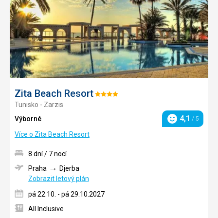
Zita Beach Resort
Hodnocení:
Tunisko - Zarzis
4/5
4,1
Výborné
/ 5
Hodnocení
Více o Zita Beach Resort
8 dní / 7 nocí
Praha
Djerba
Zobrazit letový plán
pá 22.10. - pá 29.10.2027
All Inclusive