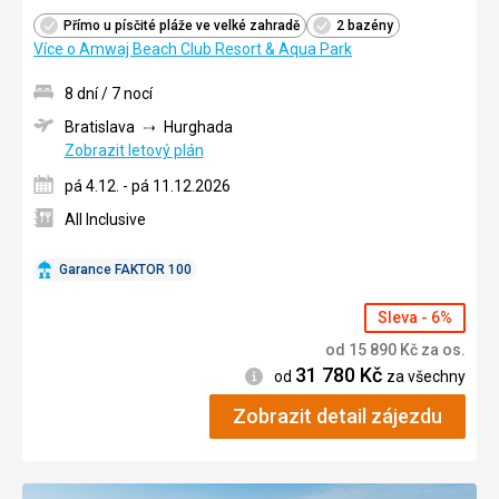
Přímo u písčité pláže ve velké zahradě
2 bazény
Více o Amwaj Beach Club Resort & Aqua Park
8 dní / 7 nocí
Bratislava
Hurghada
Zobrazit letový plán
pá 4.12. - pá 11.12.2026
All Inclusive
Garance FAKTOR 100
Sleva - 6%
od
15 890
Kč
za os.
31 780
Kč
Informace
od
za všechny
Zobrazit detail zájezdu