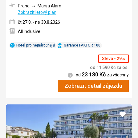
Praha
Marsa Alam
Zobrazit letový plán
čt 27.8. - ne 30.8.2026
All Inclusive
Hotel pro nejnáročnější
Garance FAKTOR 100
Sleva - 29%
od
11 590
Kč
za os.
23 180
Kč
Informace
od
za všechny
Zobrazit detail zájezdu
Přidat
do
oblíbe