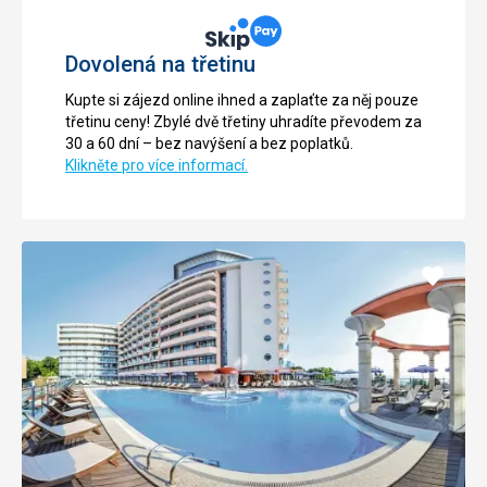
Dovolená na třetinu
Kupte si zájezd online ihned a zaplaťte za něj pouze
třetinu ceny! Zbylé dvě třetiny uhradíte převodem za
30 a 60 dní – bez navýšení a bez poplatků.
Klikněte pro více informací.
Přidat
do
oblíbe