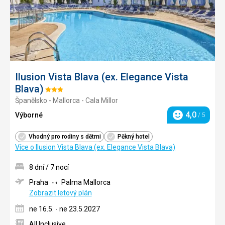
Ilusion Vista Blava (ex. Elegance Vista
Blava)
Hodnocení:
Španělsko - Mallorca - Cala Millor
3/5
4,0
Výborné
/ 5
Hodnocení
Vhodný pro rodiny s dětmi
Pěkný hotel
Více o Ilusion Vista Blava (ex. Elegance Vista Blava)
8 dní / 7 nocí
Praha
Palma Mallorca
Zobrazit letový plán
ne 16.5. - ne 23.5.2027
All Inclusive