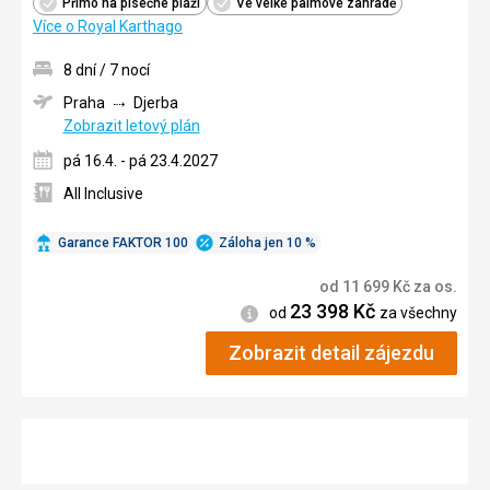
Přímo na písečné pláži
Ve velké palmové zahradě
Více o Royal Karthago
8 dní / 7 nocí
Praha
Djerba
Zobrazit letový plán
pá 16.4. - pá 23.4.2027
All Inclusive
Garance FAKTOR 100
Záloha jen 10 %
od
11 699
Kč
za os.
23 398
Kč
Informace
od
za všechny
Zobrazit detail zájezdu