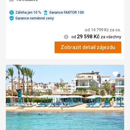
Záloha jen 10 %
Garance FAKTOR 100
Garance neměnné ceny
od
14 799
Kč
za os.
29 598
Kč
Informace
od
za všechny
Zobrazit detail zájezdu
Přidat
do
oblíbe