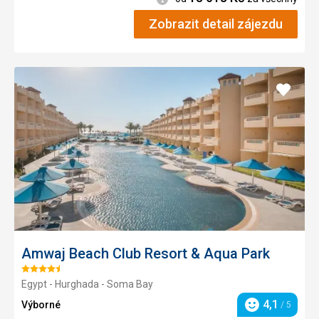
Zobrazit detail zájezdu
Přidat
do
oblíbe
Amwaj Beach Club Resort & Aqua Park
Hodnocení:
Egypt - Hurghada - Soma Bay
4.5/5
4,1
Výborné
/ 5
Hodnocení