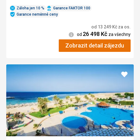
Záloha jen 10 %
Garance FAKTOR 100
Garance neměnné ceny
od
13 249
Kč
za os.
26 498
Kč
Informace
od
za všechny
Zobrazit detail zájezdu
Přidat
do
oblíbe