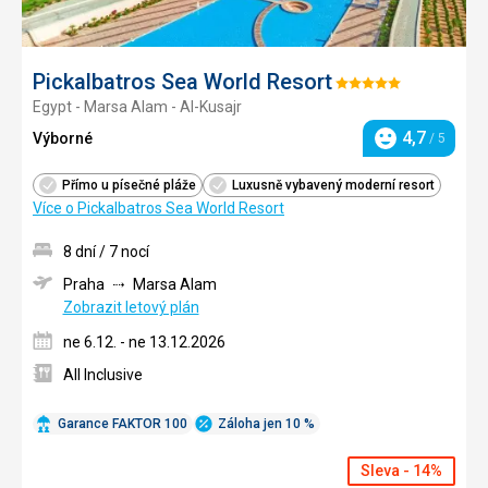
Pickalbatros Sea World Resort
Hodnocení:
Egypt - Marsa Alam - Al-Kusajr
5/5
4,7
Výborné
/ 5
Hodnocení
Přímo u písečné pláže
Luxusně vybavený moderní resort
Více o Pickalbatros Sea World Resort
8 dní / 7 nocí
Praha
Marsa Alam
Zobrazit letový plán
ne 6.12. - ne 13.12.2026
All Inclusive
Garance FAKTOR 100
Záloha jen 10 %
Sleva - 14%