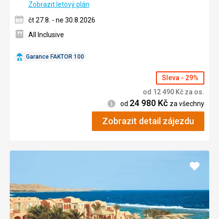
Zobrazit letový plán
čt 27.8. - ne 30.8.2026
All Inclusive
Garance FAKTOR 100
Sleva - 29%
od
12 490
Kč
za os.
24 980
Kč
Informace
od
za všechny
Zobrazit detail zájezdu
Přidat
do
oblíbe