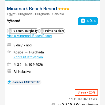
Minamark Beach Resort
Hodnocení:
Egypt - Hurghada - Hurghada - Sakkala
4/5
4,0
Výborné
/ 5
Hodnocení
V centru Hurghady
Přímo na pláži
Více o Minamark Beach Resort
8 dní / 7 nocí
Košice
Hurghada
Zobrazit letový plán
čt 3.9. - čt 10.9.2026
All Inclusive
Garance FAKTOR 100
Sleva - 25%
od
15 090
Kč
za os.
30 180
Kč
Informace
od
za všechny