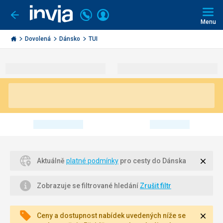
Volejte
Přihlásit
Jít
zpět
226
Menu
se
000
Invia.cz
290
Dovolená
Dánsko
TUI
Zavří
Aktuálně
platné podmínky
pro cesty do Dánska
Zobrazuje se filtrované hledání
Zrušit filtr
Zavří
Ceny a dostupnost nabídek uvedených níže se