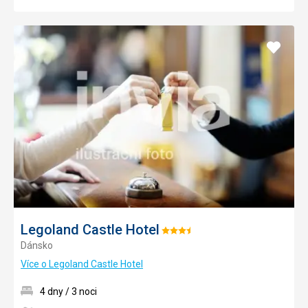
Přidat
do
oblíbe
Legoland Castle Hotel
Hodnocení:
Dánsko
3.5/5
Více o Legoland Castle Hotel
4 dny / 3 noci