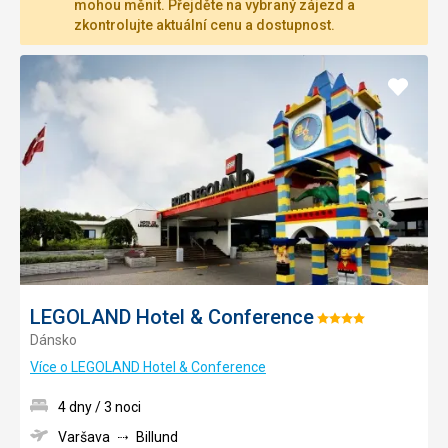
mohou měnit. Přejděte na vybraný zájezd a
zkontrolujte aktuální cenu a dostupnost.
Přidat
do
oblíbe
LEGOLAND Hotel & Conference
Hodnocení:
Dánsko
4/5
Více o LEGOLAND Hotel & Conference
4 dny / 3 noci
Varšava
Billund