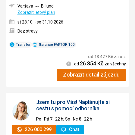
Varšava
Billund
Zobrazit letový plán
st 28.10. - so 31.10.2026
Bez stravy
Transfer
Garance FAKTOR 100
od
13 427
Kč
za os.
26 854
Kč
Informace
od
za všechny
Zobrazit detail zájezdu
Jsem tu pro Vás! Naplánujte si
cestu s pomocí odborníka
Po–Pá 7–⁠⁠⁠⁠⁠⁠22 h; So–Ne 8–⁠⁠⁠⁠⁠⁠22 h
226 000 299
Chat