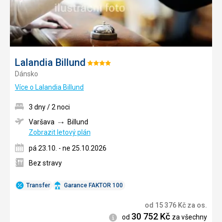
Lalandia Billund
Hodnocení:
Dánsko
4/5
Více o Lalandia Billund
3 dny / 2 noci
Varšava
Billund
Zobrazit letový plán
pá 23.10. - ne 25.10.2026
Bez stravy
Transfer
Garance FAKTOR 100
od
15 376
Kč
za os.
30 752
Kč
Informace
od
za všechny