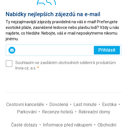
Nabídky nejlepších zájezdů na e-mail
Ty nejzajímavější zájezdy pravidelně na váš e-mail! Preferujete
exotické pláže, zasněžené ledovce nebo plavbu lodí? Vždy u nás
najdete, co hledáte. Nebojte, váš e-mail neposkytneme nikomu
jinému.
Zadejte
Přihlásit
svůj
e-
Souhlasím se zasíláním obchodních sdělení k produktům
mail
(povinné)
Invia.cz, a.s.
*
(povinné)
*
Cestovní kanceláře
Dovolená
Last minute
Exotika
Parkování
Recenze hotelů
Rekreační domy
Časté dotazy
Informace před nákupem
Obchodní