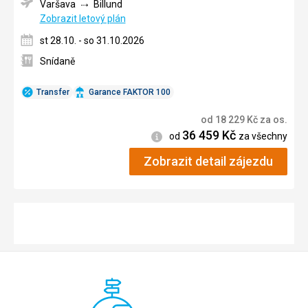
Varšava
Billund
Zobrazit letový plán
st 28.10. - so 31.10.2026
Snídaně
Transfer
Garance FAKTOR 100
od
18 229
Kč
za os.
36 459
Kč
Informace
od
za všechny
Zobrazit detail zájezdu