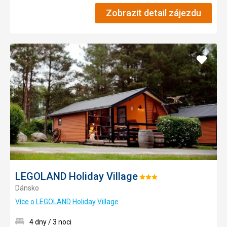
Zobrazit detail zájezdu
Přidat
do
oblíbe
LEGOLAND Holiday Village
Hodnocení:
Dánsko
3/5
Více o LEGOLAND Holiday Village
4 dny / 3 noci