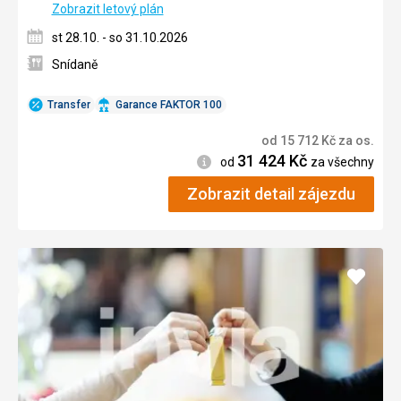
Zobrazit letový plán
st 28.10. - so 31.10.2026
Snídaně
Transfer
Garance FAKTOR 100
od
15 712
Kč
za os.
31 424
Kč
Informace
od
za všechny
Zobrazit detail zájezdu
Přidat
do
oblíbe