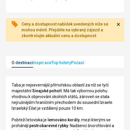
Zavří
Ceny a dostupnost nabídek uvedených níže se
mohou měnit. Přejděte na vybraný zájezd a
zkontrolujte aktuální cenu a dostupnost.
O destinaci
Inspirace
Top hotely
Počasí
Taba je nejsevernější přímořskou oblastí za níž se tyčí
majestátní
Sinajské pohoří
. Má tak výbornou polohu
vhodnou k objevování okolních států, zároveň se stala
nejrušnějším hraničním přechodem do sousední Izraele.
Izraelský Eilat je vzdálený pouze 10 km.
Pobřeží letoviska je
lemováno korály
, mezi kterými se
prohánějí
pestrobarevné rybky
. Nadšenci šnorchlování a