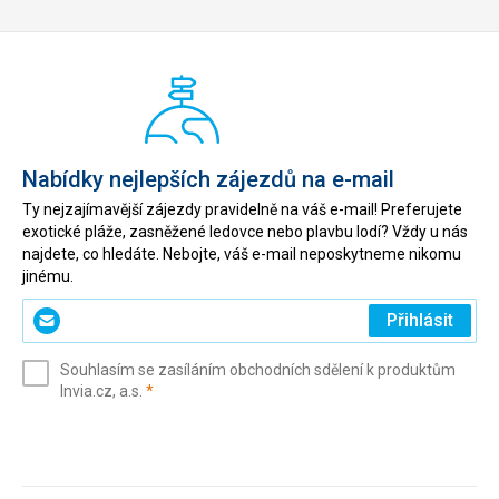
Nabídky nejlepších zájezdů na e-mail
Ty nejzajímavější zájezdy pravidelně na váš e-mail! Preferujete
exotické pláže, zasněžené ledovce nebo plavbu lodí? Vždy u nás
najdete, co hledáte. Nebojte, váš e-mail neposkytneme nikomu
jinému.
Zadejte
Přihlásit
svůj
e-
Souhlasím se zasíláním obchodních sdělení k produktům
mail
(povinné)
Invia.cz, a.s.
*
(povinné)
*