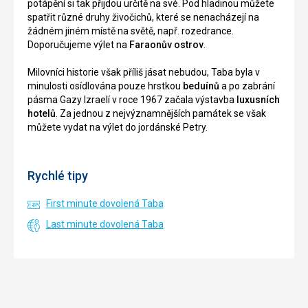
potápění si tak přijdou určitě na své. Pod hladinou můžete
spatřit různé druhy živočichů, které se nenacházejí na
žádném jiném místě na světě, např. rozedrance.
Doporučujeme výlet na
Faraonův ostrov
.
Milovníci historie však příliš jásat nebudou, Taba byla v
minulosti osídlována pouze hrstkou
beduínů
a po zabrání
pásma Gazy Izraelí v roce 1967 začala výstavba
luxusních
hotelů
. Za jednou z nejvýznamnějších památek se však
můžete vydat na výlet do jordánské Petry.
Rychlé tipy
First minute dovolená Taba
Last minute dovolená Taba