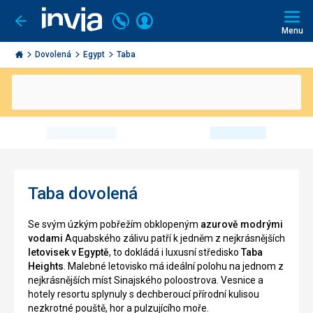
Volejte
Přihlásit
Jít
zpět
226
Menu
se
000
Invia.cz
290
Dovolená
Egypt
Taba
Taba dovolená
Se svým úzkým pobřežím obklopeným
azurově modrými
vodami
Aquabského zálivu patří k jedněm z nejkrásnějších
letovisek v Egyptě
, to dokládá i luxusní středisko
Taba
Heights
. Malebné letovisko má ideální polohu na jednom z
nejkrásnějších míst Sinajského poloostrova. Vesnice a
hotely resortu splynuly s dechberoucí přírodní kulisou
nezkrotné pouště, hor a pulzujícího moře.