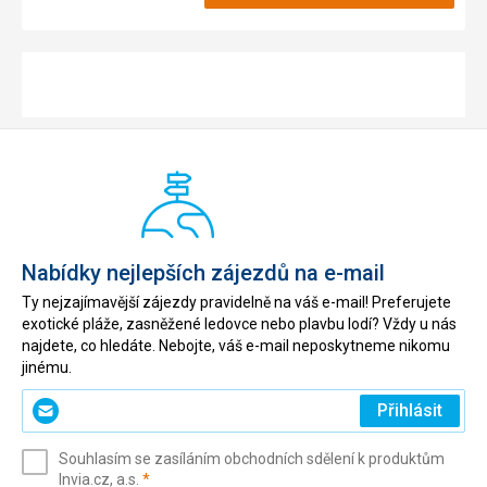
Nabídky nejlepších zájezdů na e-mail
Ty nejzajímavější zájezdy pravidelně na váš e-mail! Preferujete
exotické pláže, zasněžené ledovce nebo plavbu lodí? Vždy u nás
najdete, co hledáte. Nebojte, váš e-mail neposkytneme nikomu
jinému.
Zadejte
Přihlásit
svůj
e-
Souhlasím se zasíláním obchodních sdělení k produktům
mail
(povinné)
Invia.cz, a.s.
*
(povinné)
*