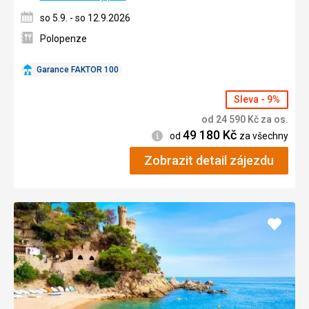
so 5.9. - so 12.9.2026
Polopenze
Garance FAKTOR 100
Sleva - 9%
od
24 590
Kč
za os.
49 180
Kč
Informace
od
za všechny
Zobrazit detail zájezdu
Přidat
do
oblíbe