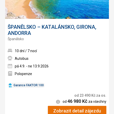
ŠPANĚLSKO – KATALÁNSKO, GIRONA,
ANDORRA
Španělsko
10 dní / 7 nocí
Autobus
pá 4.9. - ne 13.9.2026
Polopenze
Garance FAKTOR 100
od
23 490
Kč
za os.
46 980
Kč
Informace
od
za všechny
Zobrazit detail zájezdu