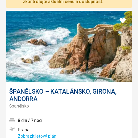
zkontrolujte aktuální cenu a dostupnost.
Přidat
do
oblíbe
ŠPANĚLSKO – KATALÁNSKO, GIRONA,
ANDORRA
Španělsko
8 dní / 7 nocí
Praha
Zobrazit letový plán