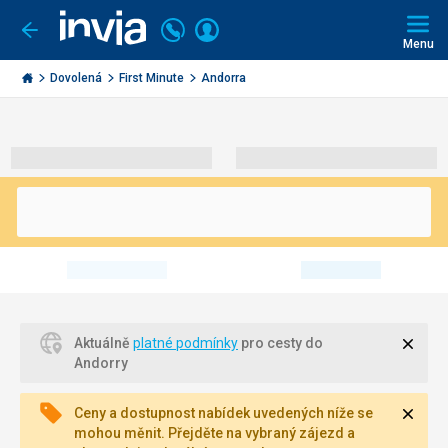
Volejte
Přihlásit
Jít
zpět
226
Menu
se
000
Invia.cz
290
Dovolená
First Minute
Andorra
Zavří
Aktuálně
platné podmínky
pro cesty do
Andorry
Zavří
Ceny a dostupnost nabídek uvedených níže se
mohou měnit. Přejděte na vybraný zájezd a