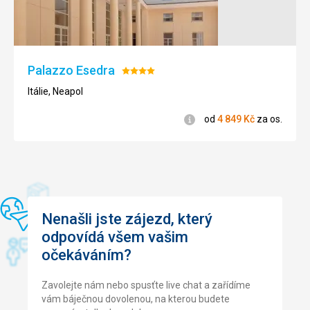
Služby
Bezbarierový
úklid každý den s naprostou spokojeností, hotel nabízí
přístup
možnost posezení na střešní terase - večer bez obsluhy,
ale zato s krásným výhledem jak na město, tak na přístav i
Vesuv
Nákupy
Palazzo Esedra
Hodnocení:
4/5
Noční
Itálie, Neapol
život
Informace
od
4 849
Kč
za os.
Města /
Náměstí
/ Ulice
Nenašli jste zájezd, který
odpovídá všem vašim
očekáváním?
Zavolejte nám nebo spusťte live chat a zařídíme
vám báječnou dovolenou, na kterou budete