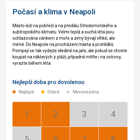
Počasí a klima v Neapoli
Město leží na pobřeží a na předělu Středomořského a
subtropického klimatu. Velmi teplá a suchá léta jsou
ochlazována vánkem z moře a zimy bývají vlhké, ale
mírné. Do Neapole na procházení města a prohlídků
Pompejí se tak vydejte ideálně na jaře, ale pokud se chcete
koupat na některých z pláží, případně míříte i na ostrovy,
vyrazte během léta.
Nejlepší doba pro dovolenou
Nejlepší
Dobrá
Mimosezóna
Leden:
Únor:
Březen:
Duben:
Nejlepší
Nejlepší
Mimosezóna
Mimosezóna