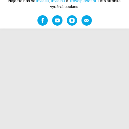
Najdete nás na
Invia.sk
,
Invia.hu
a
Travelplanet.pl
. Tato stránka
využívá cookies.
Facebook
YouTube
Instagram
Napište
nám