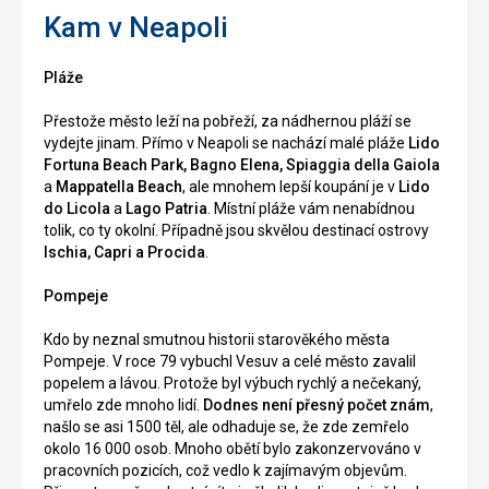
Kam v Neapoli
Pláže
Přestože město leží na pobřeží, za nádhernou pláží se
vydejte jinam. Přímo v Neapoli se nachází malé pláže
Lido
Fortuna Beach Park, Bagno Elena, Spiaggia della Gaiola
a
Mappatella Beach
, ale mnohem lepší koupání je v
Lido
do Licola
a
Lago Patria
. Místní pláže vám nenabídnou
tolik, co ty okolní. Případně jsou skvělou destinací ostrovy
Ischia, Capri a Procida
.
Pompeje
Kdo by neznal smutnou historii starověkého města
Pompeje. V roce 79 vybuchl Vesuv a celé město zavalil
popelem a lávou. Protože byl výbuch rychlý a nečekaný,
umřelo zde mnoho lidí.
Dodnes není přesný počet znám
,
našlo se asi 1500 těl, ale odhaduje se, že zde zemřelo
okolo 16 000 osob. Mnoho obětí bylo zakonzervováno v
pracovních pozicích, což vedlo k zajímavým objevům.