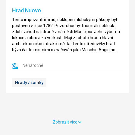
evropských
je
Hrad Nuovo
měst,
klidné
turisticky
a
Tento impozantní hrad, obklopen hlubokými příkopy, byl
velmi
krásné
postaven v roce 1282. Pozoruhodný Triumfální oblouk
vyhledávaných
místo.
zdobí vchod na straně z náměstí Municipio. Jeho výborná
a
Kromě
lokace a obrovská velikost dělají z tohoto hradu hlavní
je
samotného
architektonickou atrakci města. Tento středověký hrad
to
muzea
bývá často místními označován jako Maschio Angioino.
také
můžete
významný
navštívit
jihoitalský
Nenáročné
kostely,
přístav.
pozůstatky
Leží
starých
Hrady / zámky
v
lázní,
Neapolském
nádherné
zálivu
zahrady,
pod
dobře
sopkou
se
Vesuv.
zde
Přístav
naobědvat
Zobrazit více
v
a
Neapoli
prohlédnout