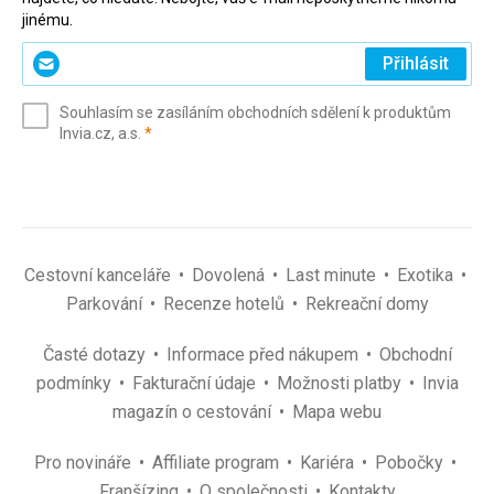
jinému.
Zadejte
Přihlásit
svůj
e-
Souhlasím se zasíláním obchodních sdělení k produktům
mail
(povinné)
Invia.cz, a.s.
*
(povinné)
*
Cestovní kanceláře
Dovolená
Last minute
Exotika
Parkování
Recenze hotelů
Rekreační domy
Časté dotazy
Informace před nákupem
Obchodní
podmínky
Fakturační údaje
Možnosti platby
Invia
magazín o cestování
Mapa webu
Pro novináře
Affiliate program
Kariéra
Pobočky
Franšízing
O společnosti
Kontakty