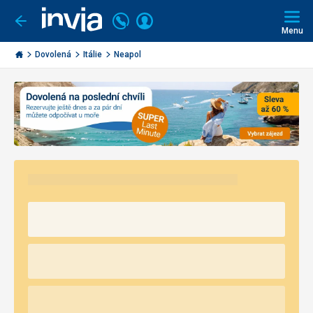
Volejte
Přihlásit
Jít
zpět
226
Menu
se
000
Invia.cz
290
Dovolená
Itálie
Neapol