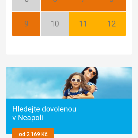
Květen:
Červen:
Červenec:
Srpen:
Mimosezóna
Nejlepší
Nejlepší
Nejlepší
Září:
Říjen:
Listopad:
Prosinec:
Nejlepší
Mimosezóna
Dobrá
Dobrá
Hledejte dovolenou
v Neapoli
od 2 169 Kč