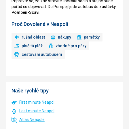
Připravte se, že zde strávíte i několik hodin a stejně bude
pořád co objevovat. Do Pompejí jede autobus do
zastávky
Pompeii-Scavi
.
Proč Dovolená v Neapoli
rušná oblast
nákupy
památky
písčitá pláž
vhodné pro páry
cestování autobusem
Naše rychlé tipy
First minute Neapol
Last minute Neapol
Atlas Neapole