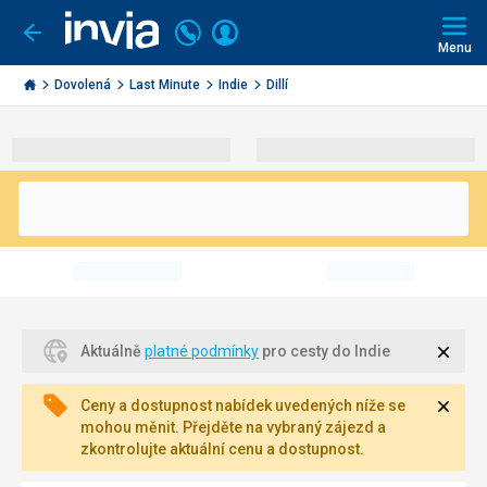
Volejte
Přihlásit
Jít
zpět
226
Menu
se
000
Invia.cz
290
Dovolená
Last Minute
Indie
Dillí
Zavří
Aktuálně
platné podmínky
pro cesty do Indie
Zavří
Ceny a dostupnost nabídek uvedených níže se
mohou měnit. Přejděte na vybraný zájezd a
zkontrolujte aktuální cenu a dostupnost.