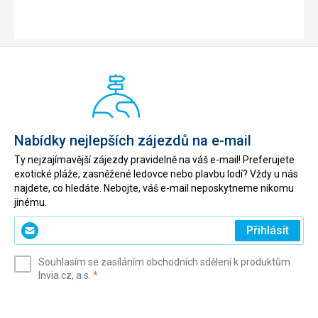
Nabídky nejlepších zájezdů na e-mail
Ty nejzajímavější zájezdy pravidelně na váš e-mail! Preferujete
exotické pláže, zasněžené ledovce nebo plavbu lodí? Vždy u nás
najdete, co hledáte. Nebojte, váš e-mail neposkytneme nikomu
jinému.
Zadejte
Přihlásit
svůj
e-
Souhlasím se zasíláním obchodních sdělení k produktům
mail
(povinné)
Invia.cz, a.s.
*
(povinné)
*