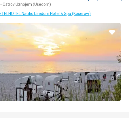
- Ostrov Uznojem (Usedom)
3/
EETELHOTEL Nautic Usedom Hotel & Spa (Koserow)
Přidat
do
oblíbe