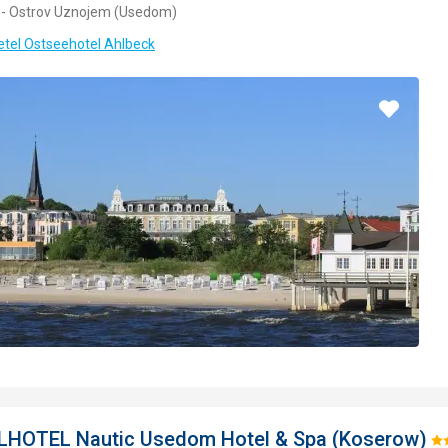
- Ostrov Uznojem (Usedom)
etel Ostseehotel Ahlbeck
Přidat
do
oblíbe
LHOTEL Nautic Usedom Hotel & Spa (Koserow)
Ho