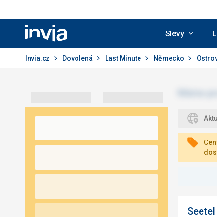
Slevy
L
Invia.cz
Invia.cz
Dovolená
Last Minute
Německo
Ostro
Akt
Ceny
dos
Seetel