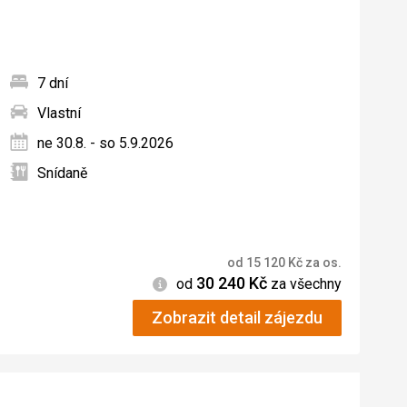
5
7 dní
Vlastní
ných
ne 30.8. - so 5.9.2026
Snídaně
od
15 120
Kč
za os.
30 240
Kč
Informace
od
za všechny
Zobrazit detail zájezdu