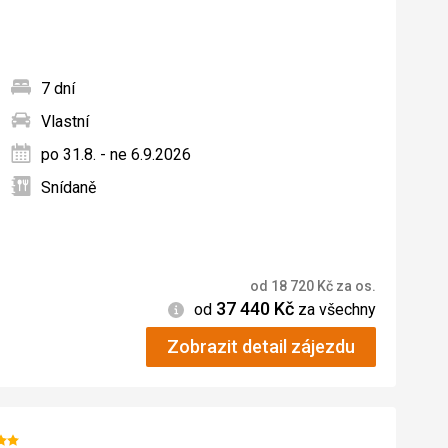
7 dní
Vlastní
ných
po 31.8. - ne 6.9.2026
Snídaně
od
18 720
Kč
za os.
37 440
Kč
Informace
od
za všechny
Zobrazit detail zájezdu
dnocení: