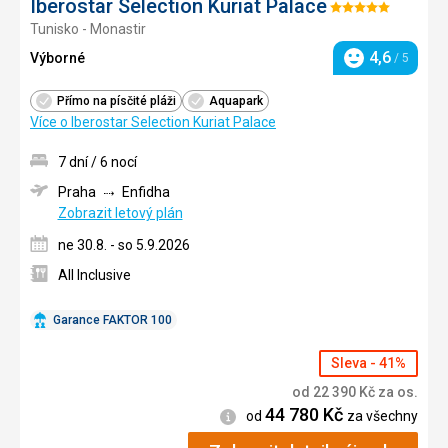
Iberostar Selection Kuriat Palace
Hodnocení:
Tunisko - Monastir
5/5
4,6
Výborné
/ 5
Hodnocení
Přímo na písčité pláži
Aquapark
Více o Iberostar Selection Kuriat Palace
7 dní / 6 nocí
Praha
Enfidha
Zobrazit letový plán
ne 30.8. - so 5.9.2026
All Inclusive
Garance FAKTOR 100
Sleva - 41%
od
22 390
Kč
za os.
44 780
Kč
Informace
od
za všechny