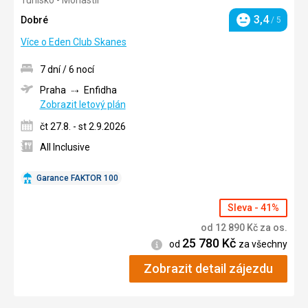
3/5
3,4
Dobré
/ 5
Hodnocení
Více o Eden Club Skanes
7 dní / 6 nocí
Praha
Enfidha
Zobrazit letový plán
čt 27.8. - st 2.9.2026
All Inclusive
Garance FAKTOR 100
Sleva - 41%
od
12 890
Kč
za os.
25 780
Kč
Informace
od
za všechny
Zobrazit detail zájezdu