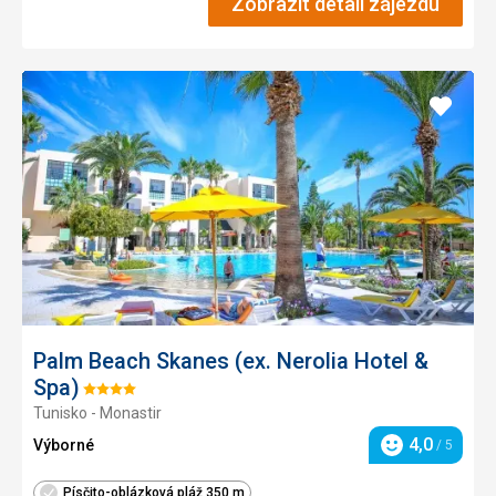
Zobrazit detail zájezdu
Přidat
do
oblíbe
Palm Beach Skanes (ex. Nerolia Hotel &
Spa)
Hodnocení:
Tunisko - Monastir
4/5
4,0
Výborné
/ 5
Hodnocení
Písčito-oblázková pláž 350 m