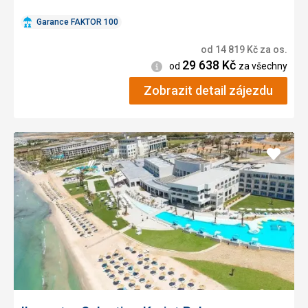
Garance FAKTOR 100
od
14 819
Kč
za os.
29 638
Kč
Informace
od
za všechny
Zobrazit detail zájezdu
Přidat
do
oblíbe