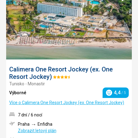
do
oblíbe
Calimera One Resort Jockey (ex. One
Resort Jockey)
Hodnocení:
Tunisko - Monastir
4.5/5
4,4
Výborné
/ 5
Hodnocení
Více o Calimera One Resort Jockey (ex. One Resort Jockey)
7 dní / 6 nocí
Praha
Enfidha
Zobrazit letový plán