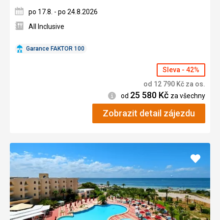
po 17.8. - po 24.8.2026
All Inclusive
Garance FAKTOR 100
Sleva - 42%
od
12 790
Kč
za os.
25 580
Kč
Informace
od
za všechny
Zobrazit detail zájezdu
Přidat
do
oblíbe