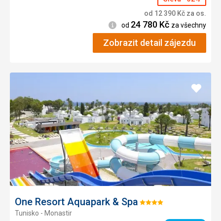
od
12 390
Kč
za os.
24 780
Kč
Informace
od
za všechny
Zobrazit detail zájezdu
Přidat
do
oblíbe
One Resort Aquapark & Spa
Hodnocení:
Tunisko - Monastir
4/5