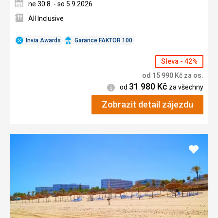
ne 30.8. - so 5.9.2026
All Inclusive
Invia Awards
Garance FAKTOR 100
Sleva - 42%
od
15 990
Kč
za os.
31 980
Kč
Informace
od
za všechny
Zobrazit detail zájezdu
Přidat
do
oblíbe