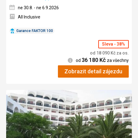
ne 30.8. - ne 6.9.2026
All Inclusive
Garance FAKTOR 100
Sleva - 38%
od
18 090
Kč
za os.
36 180
Kč
Informace
od
za všechny
Zobrazit detail zájezdu
Přidat
do
oblíbe