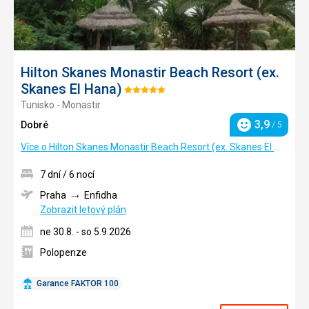
Hilton Skanes Monastir Beach Resort (ex.
Skanes El Hana)
Hodnocení:
Tunisko - Monastir
5/5
3,9
Dobré
/ 5
Hodnocení
Více o Hilton Skanes Monastir Beach Resort (ex. Skanes El Hana)
7 dní / 6 nocí
Praha
Enfidha
Zobrazit letový plán
ne 30.8. - so 5.9.2026
Polopenze
Garance FAKTOR 100