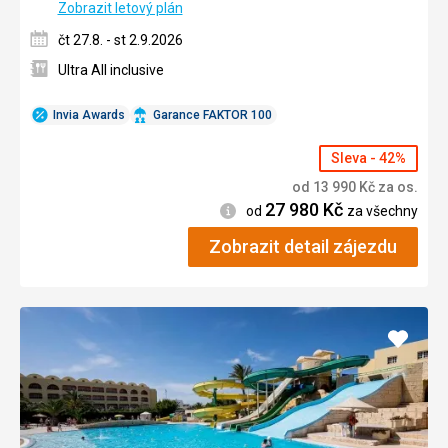
Zobrazit letový plán
čt 27.8. - st 2.9.2026
Ultra All inclusive
Invia Awards
Garance FAKTOR 100
Sleva - 42%
od
13 990
Kč
za os.
27 980
Kč
Informace
od
za všechny
Zobrazit detail zájezdu
Přidat
do
oblíbe