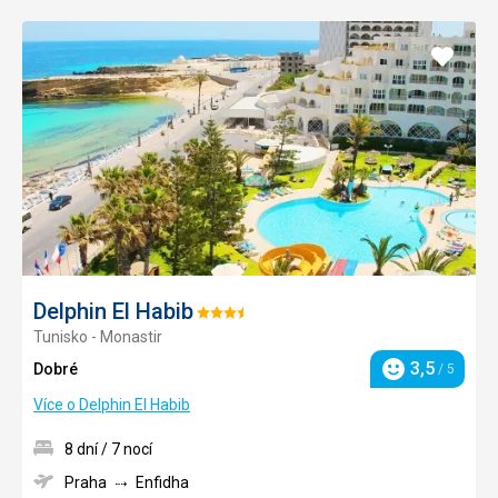
Přidat
do
oblíbe
Delphin El Habib
Hodnocení:
Tunisko - Monastir
3.5/5
3,5
Dobré
/ 5
Hodnocení
Více o Delphin El Habib
8 dní / 7 nocí
Praha
Enfidha