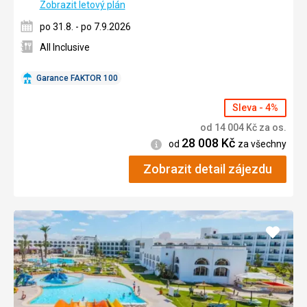
Zobrazit letový plán
po 31.8. - po 7.9.2026
All Inclusive
Garance FAKTOR 100
Sleva - 4%
od
14 004
Kč
za os.
28 008
Kč
Informace
od
za všechny
Zobrazit detail zájezdu
Přidat
do
oblíbe