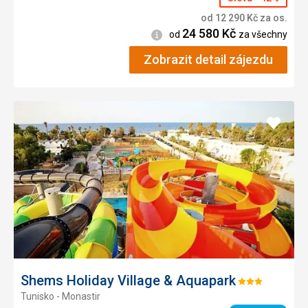
od
12 290
Kč
za os.
24 580
Kč
Informace
od
za všechny
Zobrazit detail zájezdu
Přidat
do
oblíbe
Shems Holiday Village & Aquapark
Hodnocení:
Tunisko - Monastir
3/5