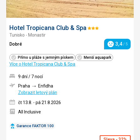
Hotel Tropicana Club & Spa
Hodnocení:
Tunisko - Monastir
3/5
3,4
Dobré
/ 5
Hodnocení
Přímo u pláže s jemným pískem
Menší aquapark
Více o Hotel Tropicana Club & Spa
9 dní / 7 nocí
Praha
Enfidha
Zobrazit letový plán
čt 13.8. - pá 21.8.2026
All Inclusive
Garance FAKTOR 100
Sleva - 32%