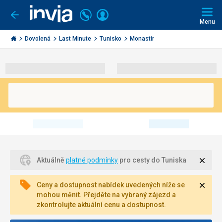
Volejte
Přihlásit
Jít
zpět
226
Menu
se
000
Invia.cz
290
Dovolená
Last Minute
Tunisko
Monastir
Zavří
Aktuálně
platné podmínky
pro cesty do Tuniska
Zavří
Ceny a dostupnost nabídek uvedených níže se
mohou měnit. Přejděte na vybraný zájezd a
zkontrolujte aktuální cenu a dostupnost.