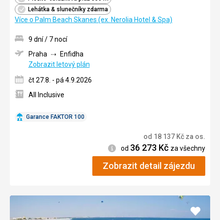
Lehátka & slunečníky zdarma
Více o Palm Beach Skanes (ex. Nerolia Hotel & Spa)
9 dní / 7 nocí
Praha
Enfidha
Zobrazit letový plán
čt 27.8. - pá 4.9.2026
All Inclusive
Garance FAKTOR 100
od
18 137
Kč
za os.
36 273
Kč
Informace
od
za všechny
Zobrazit detail zájezdu
Přidat
do