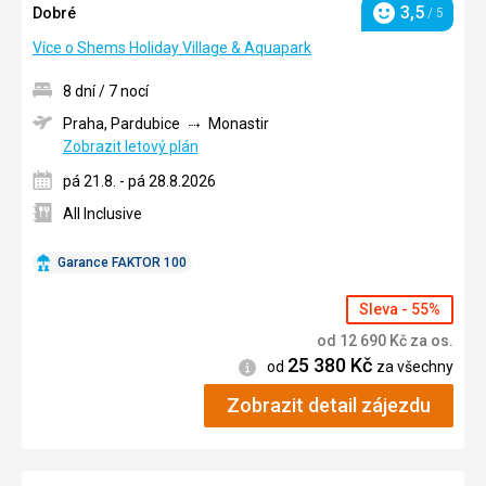
3,5
Dobré
/ 5
Hodnocení
Více o Shems Holiday Village & Aquapark
8 dní / 7 nocí
Praha, Pardubice
Monastir
Zobrazit letový plán
pá 21.8. - pá 28.8.2026
All Inclusive
Garance FAKTOR 100
Sleva - 55%
od
12 690
Kč
za os.
25 380
Kč
Informace
od
za všechny
Zobrazit detail zájezdu