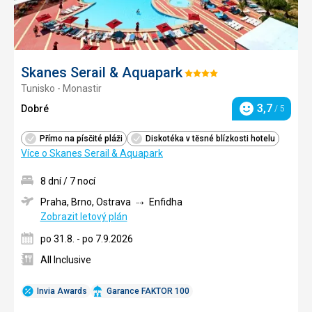
Skanes Serail & Aquapark
Hodnocení:
Tunisko - Monastir
4/5
3,7
Dobré
/ 5
Hodnocení
Přímo na písčité pláži
Diskotéka v těsné blízkosti hotelu
Více o Skanes Serail & Aquapark
8 dní / 7 nocí
Praha, Brno, Ostrava
Enfidha
Zobrazit letový plán
po 31.8. - po 7.9.2026
All Inclusive
Invia Awards
Garance FAKTOR 100