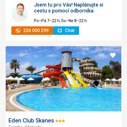
Jsem tu pro Vás! Naplánujte si
cestu s pomocí odborníka
Po–Pá 7–⁠⁠⁠⁠⁠⁠22 h; So–Ne 8–⁠⁠⁠⁠⁠⁠22 h
226 000 299
Chat
Přidat
do
oblíbe
Eden Club Skanes
Hodnocení:
Tunisko - Monastir