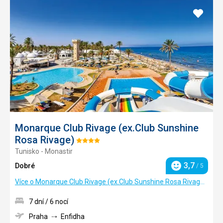
Přidat
do
oblíbe
Monarque Club Rivage (ex.Club Sunshine
Rosa Rivage)
Hodnocení:
Tunisko - Monastir
4/5
3,7
Dobré
/ 5
Hodnocení
Více o Monarque Club Rivage (ex.Club Sunshine Rosa Rivage)
7 dní / 6 nocí
Praha
Enfidha