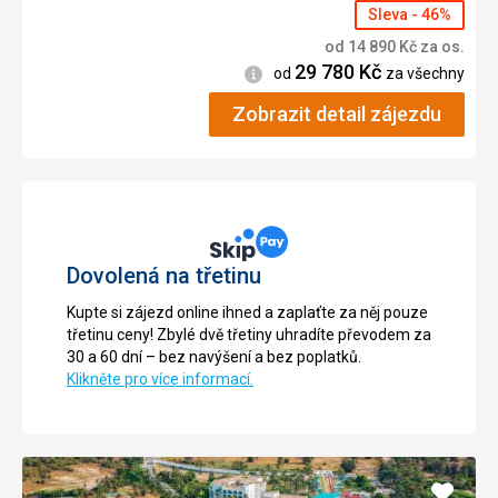
Sleva - 46%
od
14 890
Kč
za os.
29 780
Kč
Informace
od
za všechny
Zobrazit detail zájezdu
Dovolená na třetinu
Kupte si zájezd online ihned a zaplaťte za něj pouze
třetinu ceny! Zbylé dvě třetiny uhradíte převodem za
30 a 60 dní – bez navýšení a bez poplatků.
Klikněte pro více informací.
Přidat