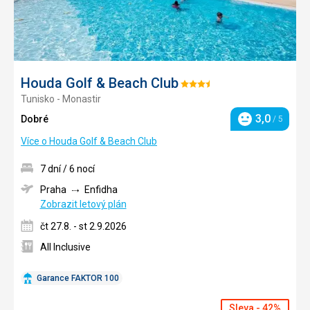
Houda Golf & Beach Club
Hodnocení:
Tunisko - Monastir
3.5/5
3,0
Dobré
/ 5
Hodnocení
Více o Houda Golf & Beach Club
7 dní / 6 nocí
Praha
Enfidha
Zobrazit letový plán
čt 27.8. - st 2.9.2026
All Inclusive
Garance FAKTOR 100
Sleva - 42%