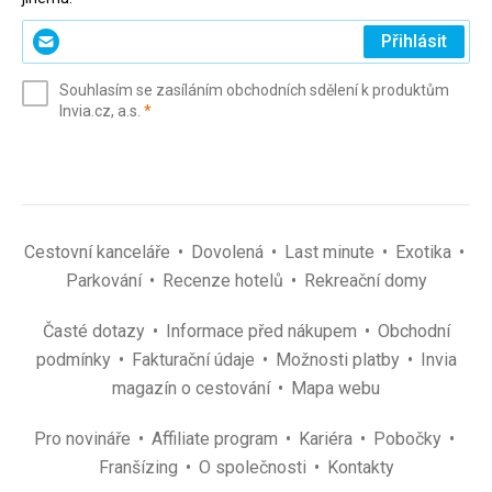
Zadejte
Přihlásit
svůj
e-
Souhlasím se zasíláním obchodních sdělení k produktům
mail
(povinné)
Invia.cz, a.s.
*
(povinné)
*
Cestovní kanceláře
Dovolená
Last minute
Exotika
Parkování
Recenze hotelů
Rekreační domy
Časté dotazy
Informace před nákupem
Obchodní
podmínky
Fakturační údaje
Možnosti platby
Invia
magazín o cestování
Mapa webu
Pro novináře
Affiliate program
Kariéra
Pobočky
Franšízing
O společnosti
Kontakty