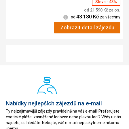
Sleva - 43%
od
21 590
Kč
za os.
43 180
Kč
Informace
od
za všechny
Zobrazit detail zájezdu
Nabídky nejlepších zájezdů na e-mail
Ty nejzajímavější zájezdy pravidelně na váš e-mail! Preferujete
exotické pláže, zasněžené ledovce nebo plavbu lodí? Vždy u nás
najdete, co hledáte. Nebojte, váš e-mail neposkytneme nikomu
jinému.