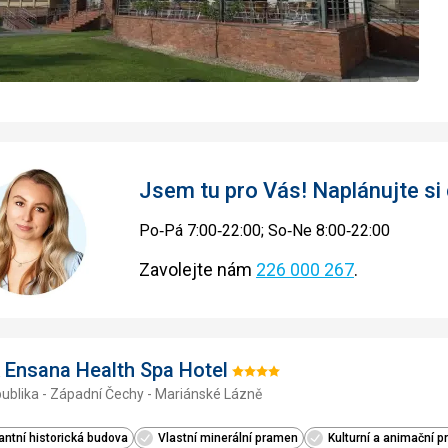
Jsem tu pro Vás! Naplánujte si
Po‑Pá 7:00‑22:00; So‑Ne 8:00‑22:00
Zavolejte nám
226 000 267
.
k Ensana Health Spa Hotel
Hodnocení:
ublika - Západní Čechy - Mariánské Lázně
4/5
ntní historická budova
Vlastní minerální pramen
Kulturní a animační 