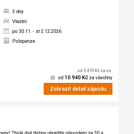
3 dny
Vlastní
ných
po 30.11. - st 2.12.2026
Polopenze
od
5 470
Kč
za os.
10 940
Kč
Informace
od
za všechny
Zobrazit detail zájezdu
 ceny! Zbylé dvě třetiny uhradíte převodem za 30 a