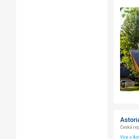
Astori
Česká rep
Více o As