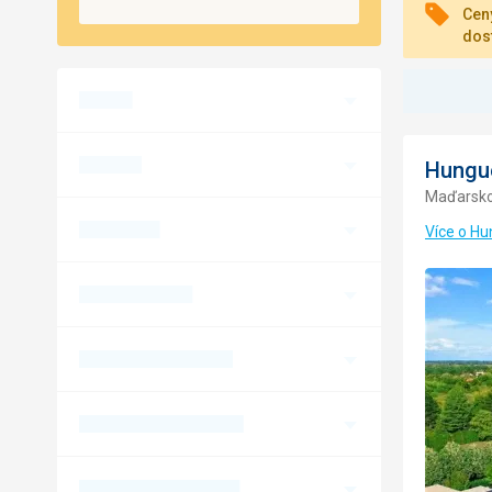
Ceny
dos
Hungue
Maďarsko 
Více o Hu