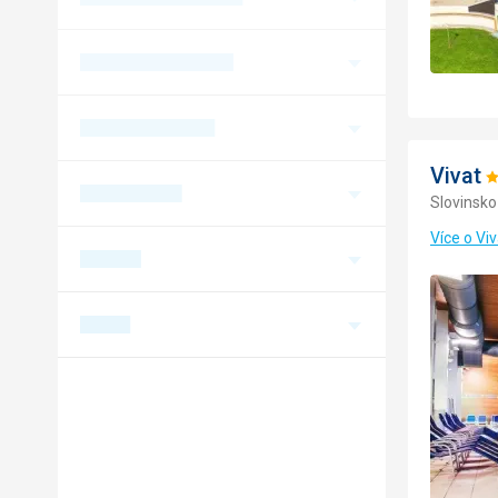
Vivat
H
Slovinsko
4
Více o Viv