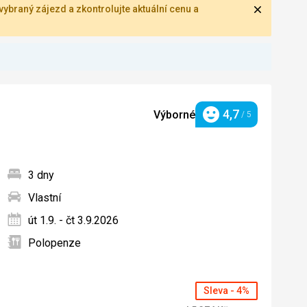
Zavřít
ybraný zájezd a zkontrolujte aktuální cenu a
4,7
Výborné
/ 5
Hodnocení
3 dny
Vlastní
ných
út 1.9. - čt 3.9.2026
Polopenze
Sleva - 4%