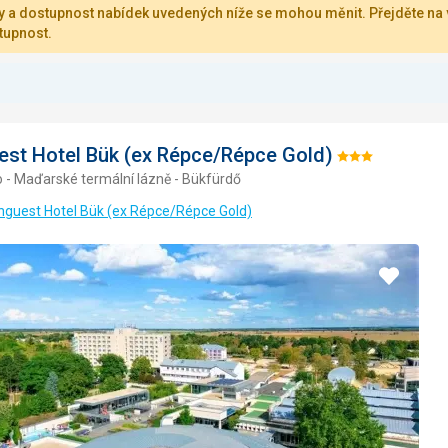
 a dostupnost nabídek uvedených níže se mohou měnit. Přejděte na v
tupnost.
st Hotel Bük (ex Répce/Répce Gold)
Hodnocení:
- Maďarské termální lázně - Bükfürdő
3/5
nguest Hotel Bük (ex Répce/Répce Gold)
Přidat
do
oblíbe