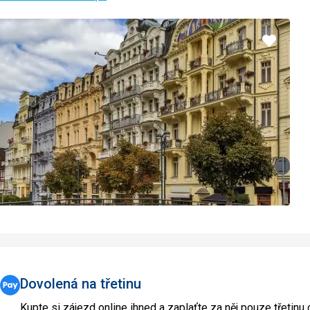
Přidat
do
oblíbe
Dovolená na třetinu
Kupte si zájezd online ihned a zaplaťte za něj pouze třetinu