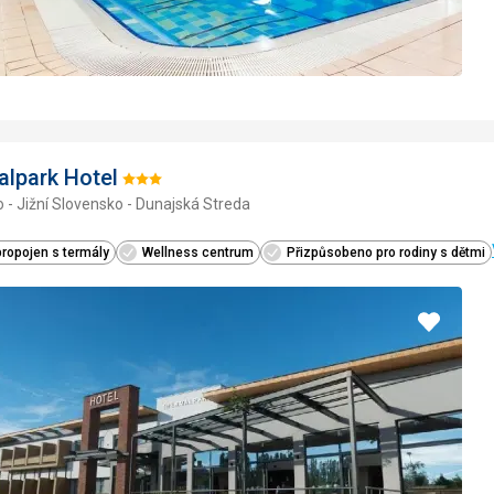
lpark Hotel
Hodnocení:
 - Jižní Slovensko - Dunajská Streda
3/5
propojen s termály
Wellness centrum
Přizpůsobeno pro rodiny s dětmi
Přidat
do
oblíbe