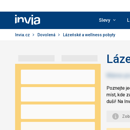
Slevy
L
Invia.cz
Invia.cz
Dovolená
Lázeňské a wellness pobyty
Láze
Poznejte j
míst, kde z
duši! Na In
Zobr