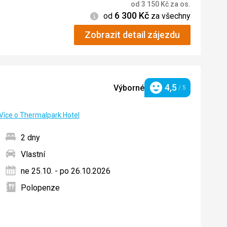
od
3 150
Kč
za os.
6 300
Kč
Informace
od
za všechny
Zobrazit detail zájezdu
4,5
Výborné
/ 5
Hodnocení
Více o Thermalpark Hotel
2 dny
Vlastní
ných
ne 25.10. - po 26.10.2026
Polopenze