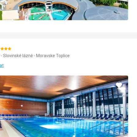
odnocení:
 - Slovinské lázně - Moravske Toplice
/5
at
Přidat
do
oblíbe