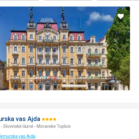
Přidat
do
oblíbe
rska vas Ajda
Hodnocení:
 - Slovinské lázně - Moravske Toplice
4/5
ekmurska vas Ajda