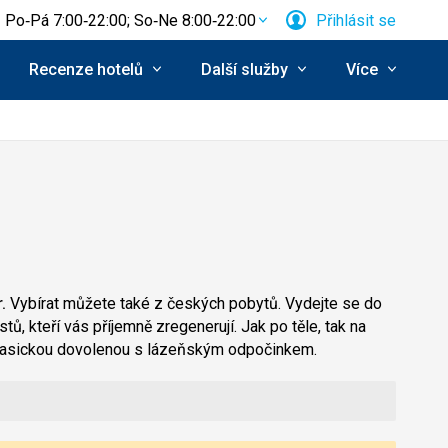
Po‑Pá 7:00‑22:00; So‑Ne 8:00‑22:00
Přihlásit se
Recenze hotelů
Další služby
Více
.
Vybírat můžete také z českých pobytů. Vydejte se do
ů, kteří vás příjemně zregenerují. Jak po těle, tak na
i klasickou dovolenou s lázeňským odpočinkem.