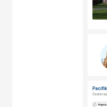
Pacifi
Česká rep
Impoza