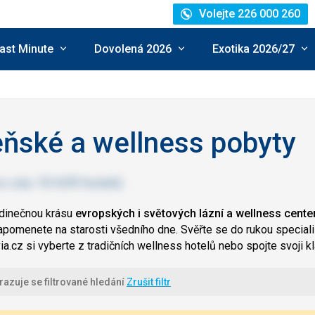
Volejte 226 000 260
ast Minute
Dovolená 2026
Exotika 2026/27
ňské a wellness pobyty
edinečnou krásu
evropských i světových lázní a wellness center
apomenete na starosti všedního dne. Svěřte se do rukou specialist
via.cz si vyberte z tradičních wellness hotelů nebo spojte svoj
azuje se filtrované hledání
Zrušit filtr