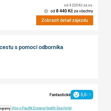
od
4 220
Kč
za os.
8 440
Kč
Informace
od
za všechny
Zobrazit detail zájezdu
 cestu s pomocí odborníka
5,0
Fantastické
/ 5
Hodnocení
Více o Pacifik Ensana Health Spa Hotel
programy