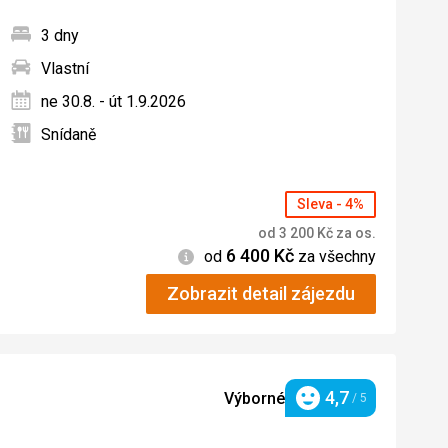
3 dny
Vlastní
ných
ne 30.8. - út 1.9.2026
Snídaně
Sleva - 4%
od
3 200
Kč
za os.
6 400
Kč
Informace
od
za všechny
Zobrazit detail zájezdu
4,7
Výborné
/ 5
Hodnocení