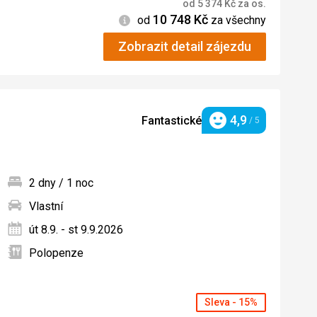
od
5 374
Kč
za os.
10 748
Kč
Informace
od
za všechny
Zobrazit detail zájezdu
4,9
Fantastické
/ 5
Hodnocení
2 dny / 1 noc
Vlastní
ných
út 8.9. - st 9.9.2026
Polopenze
Sleva - 15%