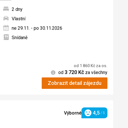
2 dny
Vlastní
ných
ne 29.11. - po 30.11.2026
Snídaně
od
1 860
Kč
za os.
3 720
Kč
Informace
od
za všechny
Zobrazit detail zájezdu
4,5
Výborné
/ 5
Hodnocení