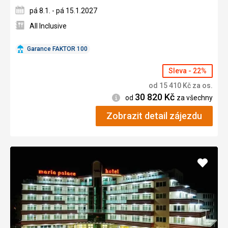
pá 8.1. - pá 15.1.2027
All Inclusive
Garance FAKTOR 100
Sleva - 22%
od
15 410
Kč
za os.
30 820
Kč
Informace
od
za všechny
Zobrazit detail zájezdu
Přidat
do
oblíbe