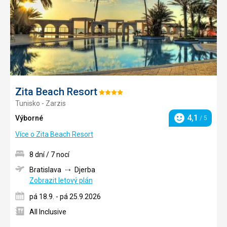
Zita Beach Resort
Hodnocení:
Tunisko - Zarzis
4/5
4,1
Výborné
/ 5
Hodnocení
Více o Zita Beach Resort
8 dní / 7 nocí
Bratislava
Djerba
Zobrazit letový plán
pá 18.9. - pá 25.9.2026
All Inclusive