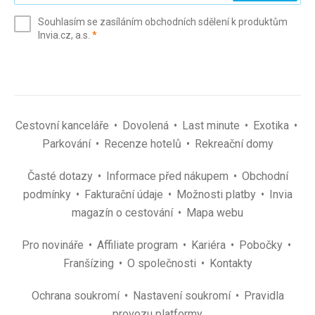
e-
Souhlasím se zasíláním obchodních sdělení k produktům
mail
(povinné)
Invia.cz, a.s.
*
(povinné)
*
Cestovní kanceláře
Dovolená
Last minute
Exotika
Parkování
Recenze hotelů
Rekreační domy
Časté dotazy
Informace před nákupem
Obchodní
podmínky
Fakturační údaje
Možnosti platby
Invia
magazín o cestování
Mapa webu
Pro novináře
Affiliate program
Kariéra
Pobočky
Franšízing
O společnosti
Kontakty
Ochrana soukromí
Nastavení soukromí
Pravidla
provozu platformy