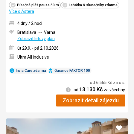
Písečná pláž pouze 50 m
Lehátka & slunečníky zdarma
Více o Astera
4 dny / 2 noci
Bratislava
Varna
Zobrazit letový plán
út 29.9. - pá 2.10.2026
Ultra All inclusive
Invia Care zdarma
Garance FAKTOR 100
od
6 565
Kč
za os.
13 130
Kč
Informace
od
za všechny
Zobrazit detail zájezdu
Přidat
do