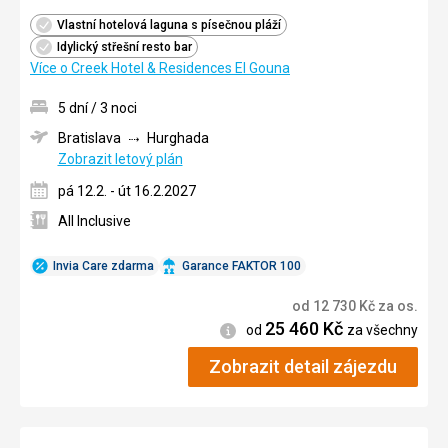
Vlastní hotelová laguna s písečnou pláží
Idylický střešní resto bar
Více o Creek Hotel & Residences El Gouna
5 dní / 3 noci
Bratislava
Hurghada
Zobrazit letový plán
pá 12.2. - út 16.2.2027
All Inclusive
Invia Care zdarma
Garance FAKTOR 100
od
12 730
Kč
za os.
25 460
Kč
Informace
od
za všechny
Zobrazit detail zájezdu