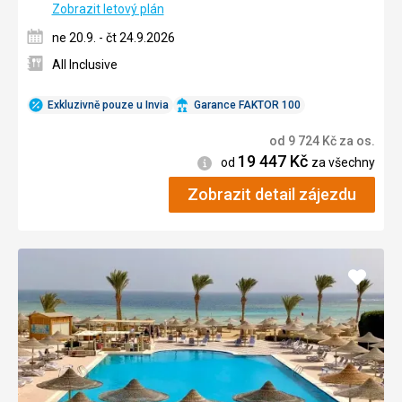
Zobrazit letový plán
ne 20.9. - čt 24.9.2026
All Inclusive
Exkluzivně pouze u Invia
Garance FAKTOR 100
od
9 724
Kč
za os.
19 447
Kč
Informace
od
za všechny
Zobrazit detail zájezdu
Přidat
do
oblíbe