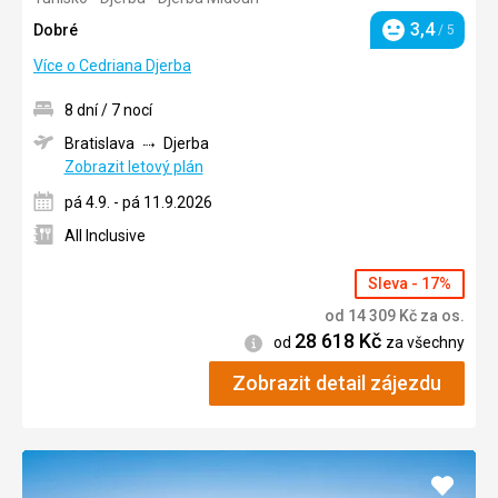
3,4
Dobré
/ 5
Hodnocení
Více o Cedriana Djerba
8 dní / 7 nocí
Bratislava
Djerba
Zobrazit letový plán
pá 4.9. - pá 11.9.2026
All Inclusive
Sleva - 17%
od
14 309
Kč
za os.
28 618
Kč
Informace
od
za všechny
Zobrazit detail zájezdu
Přidat
do