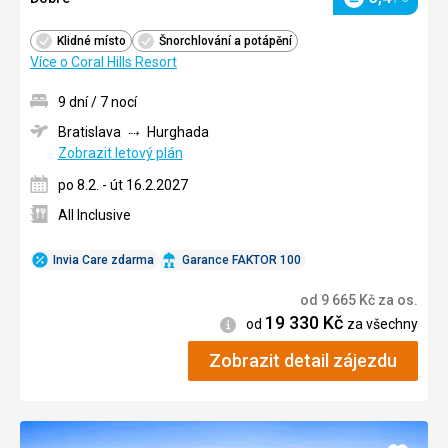
Hodnocení
Klidné místo
Šnorchlování a potápění
Více o Coral Hills Resort
9 dní / 7 nocí
Bratislava
Hurghada
Zobrazit letový plán
po 8.2. - út 16.2.2027
All Inclusive
Invia Care zdarma
Garance FAKTOR 100
od
9 665
Kč
za os.
19 330
Kč
Informace
od
za všechny
Zobrazit detail zájezdu