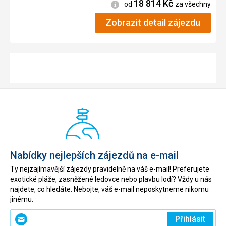
18 814
Kč
Informace
od
za všechny
Zobrazit detail zájezdu
Nabídky nejlepších zájezdů na e-mail
Ty nejzajímavější zájezdy pravidelně na váš e-mail! Preferujete
exotické pláže, zasněžené ledovce nebo plavbu lodí? Vždy u nás
najdete, co hledáte. Nebojte, váš e-mail neposkytneme nikomu
jinému.
Zadejte
Přihlásit
svůj