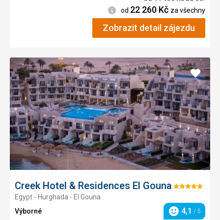
22 260
Kč
Informace
od
za všechny
Zobrazit detail zájezdu
Přidat
do
oblíbe
Creek Hotel & Residences El Gouna
Hodnocení:
Egypt - Hurghada - El Gouna
5/5
4,1
Výborné
/ 5
Hodnocení