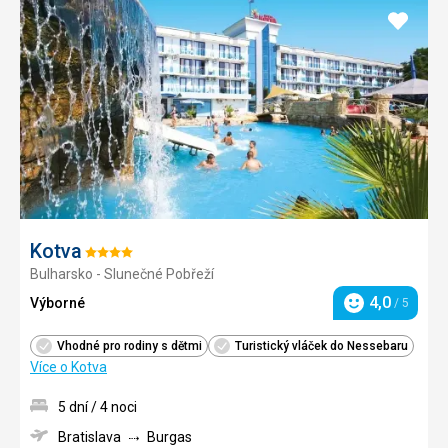
Přidat
do
oblíbe
Kotva
Hodnocení:
Bulharsko - Slunečné Pobřeží
4/5
4,0
Výborné
/ 5
Hodnocení
Vhodné pro rodiny s dětmi
Turistický vláček do Nessebaru
Více o Kotva
5 dní / 4 noci
Bratislava
Burgas