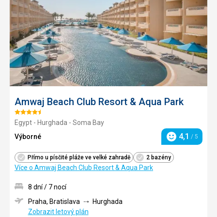
oblíbe
Amwaj Beach Club Resort & Aqua Park
Hodnocení:
Egypt - Hurghada - Soma Bay
4.5/5
4,1
Výborné
/ 5
Hodnocení
Přímo u písčité pláže ve velké zahradě
2 bazény
Více o Amwaj Beach Club Resort & Aqua Park
8 dní / 7 nocí
Praha, Bratislava
Hurghada
Zobrazit letový plán