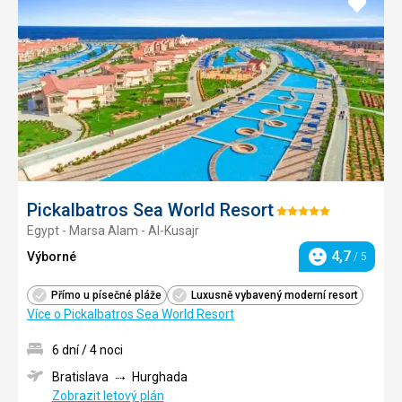
Přidat
do
oblíbe
Pickalbatros Sea World Resort
Hodnocení:
Egypt - Marsa Alam - Al-Kusajr
5/5
4,7
Výborné
/ 5
Hodnocení
Přímo u písečné pláže
Luxusně vybavený moderní resort
Více o Pickalbatros Sea World Resort
6 dní / 4 noci
Bratislava
Hurghada
Zobrazit letový plán