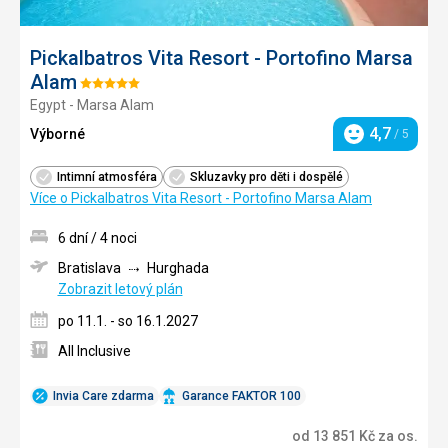
Pickalbatros Vita Resort - Portofino Marsa
Alam
Hodnocení:
Egypt - Marsa Alam
5/5
4,7
Výborné
/ 5
Hodnocení
Intimní atmosféra
Skluzavky pro děti i dospělé
Více o Pickalbatros Vita Resort - Portofino Marsa Alam
6 dní / 4 noci
Bratislava
Hurghada
Zobrazit letový plán
po 11.1. - so 16.1.2027
All Inclusive
Invia Care zdarma
Garance FAKTOR 100
od
13 851
Kč
za os.