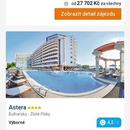
27 702
Kč
Informace
od
za všechny
Zobrazit detail zájezdu
Přidat
do
oblíbe
Astera
Hodnocení:
Bulharsko - Zlaté Písky
4/5
4,2
Výborné
/ 5
Hodnocení