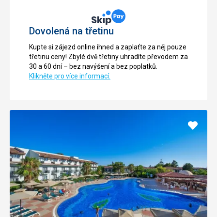
Dovolená na třetinu
Kupte si zájezd online ihned a zaplaťte za něj pouze
třetinu ceny! Zbylé dvě třetiny uhradíte převodem za
30 a 60 dní – bez navýšení a bez poplatků.
Klikněte pro více informací.
Přidat
do
oblíbe