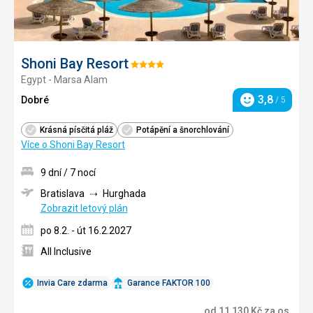
Shoni Bay Resort
Hodnocení:
Egypt - Marsa Alam
4/5
3,8
Dobré
/ 5
Hodnocení
Krásná písčitá pláž
Potápění a šnorchlování
Více o Shoni Bay Resort
9 dní / 7 nocí
Bratislava
Hurghada
Zobrazit letový plán
po 8.2. - út 16.2.2027
All Inclusive
Invia Care zdarma
Garance FAKTOR 100
od
11 130
Kč
za os.