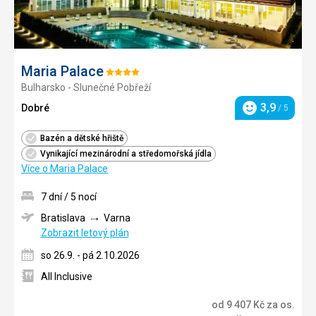
Maria Palace
Hodnocení:
Bulharsko - Slunečné Pobřeží
4/5
3,9
Dobré
/ 5
Hodnocení
Bazén a dětské hřiště
Vynikající mezinárodní a středomořská jídla
Více o Maria Palace
7 dní / 5 nocí
Bratislava
Varna
Zobrazit letový plán
so 26.9. - pá 2.10.2026
All Inclusive
od
9 407
Kč
za os.