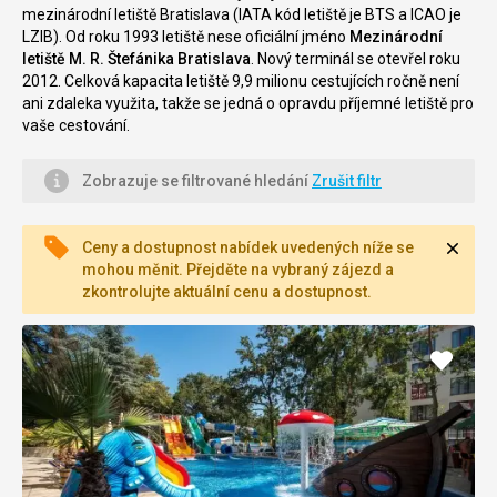
m
ezinárodní letiště Bratislava (IATA kód letiště je BTS a ICAO je
LZIB). Od roku 1993 letiště nese oficiální jméno
Mezinárodní
letiště M. R. Štefánika Bratislava
. Nový terminál se otevřel roku
2012. Celková kapacita letiště 9,9 milionu cestujících ročně není
ani zdaleka využita, takže se jedná o opravdu příjemné letiště pro
vaše cestování.
Zobrazuje se filtrované hledání
Zrušit filtr
Zavří
Ceny a dostupnost nabídek uvedených níže se
mohou měnit. Přejděte na vybraný zájezd a
zkontrolujte aktuální cenu a dostupnost.
Přidat
do
oblíbe