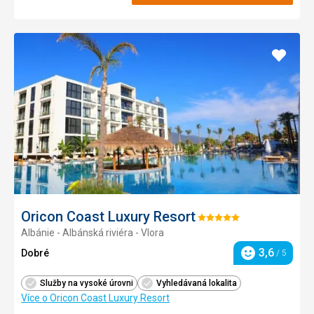
Přidat
do
oblíbe
Oricon Coast Luxury Resort
Hodnocení:
Albánie - Albánská riviéra - Vlora
5/5
3,6
Dobré
/ 5
Hodnocení
Služby na vysoké úrovni
Vyhledávaná lokalita
Více o Oricon Coast Luxury Resort