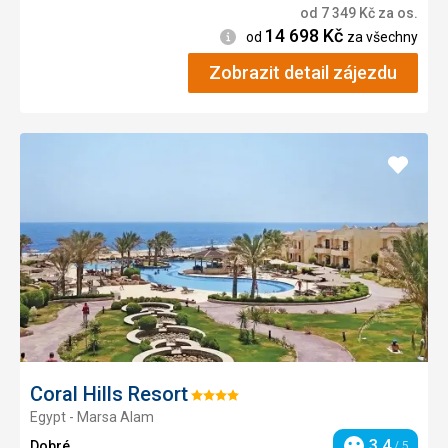
od
7 349
Kč
za os.
14 698
Kč
Informace
od
za všechny
Zobrazit detail zájezdu
Přidat
do
oblíbe
Coral Hills Resort
Hodnocení:
Egypt - Marsa Alam
4/5
3,4
Dobré
/ 5