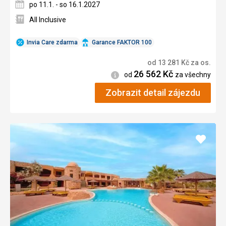
po 11.1. - so 16.1.2027
All Inclusive
Invia Care zdarma
Garance FAKTOR 100
od
13 281
Kč
za os.
26 562
Kč
Informace
od
za všechny
Zobrazit detail zájezdu
Přidat
do
oblíbe