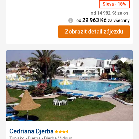
Sleva - 18%
od
14 982
Kč
za os.
29 963
Kč
Informace
od
za všechny
Zobrazit detail zájezdu
Přidat
do
oblíbe
Cedriana Djerba
Hodnocení:
Tunisko - Djerba - Djerba Midoun
3.5/5