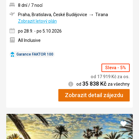
8 dní / 7 nocí
Praha, Bratislava, České Budějovice
Tirana
Zobrazit letový plán
po 28.9. - po 5.10.2026
All Inclusive
Garance FAKTOR 100
Sleva - 5%
od
17 919
Kč
za os.
35 838
Kč
Informace
od
za všechny
Zobrazit detail zájezdu
Přidat
do
oblíbe