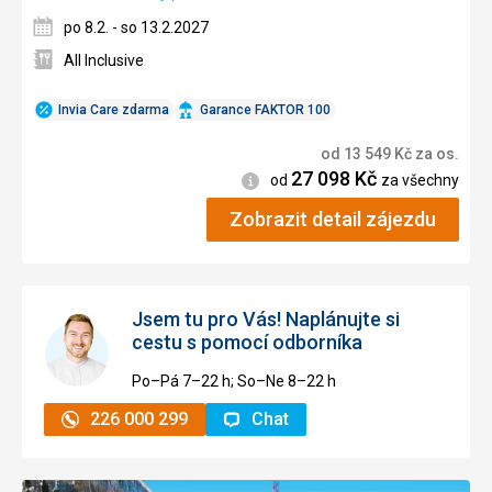
po 8.2. - so 13.2.2027
All Inclusive
Invia Care zdarma
Garance FAKTOR 100
od
13 549
Kč
za os.
27 098
Kč
Informace
od
za všechny
Zobrazit detail zájezdu
Jsem tu pro Vás! Naplánujte si
cestu s pomocí odborníka
Po–Pá 7–⁠⁠⁠⁠⁠⁠22 h; So–Ne 8–⁠⁠⁠⁠⁠⁠22 h
226 000 299
Chat