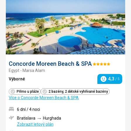
oblíbe
Concorde Moreen Beach & SPA
Hodnocení:
Egypt - Marsa Alam
5/5
4,3
Výborné
/ 5
Hodnocení
Přímo u pláže
2 bazény, 2 dětské vyhřívané bazény
Více o Concorde Moreen Beach & SPA
6 dní / 4 noci
Bratislava
Hurghada
Zobrazit letový plán