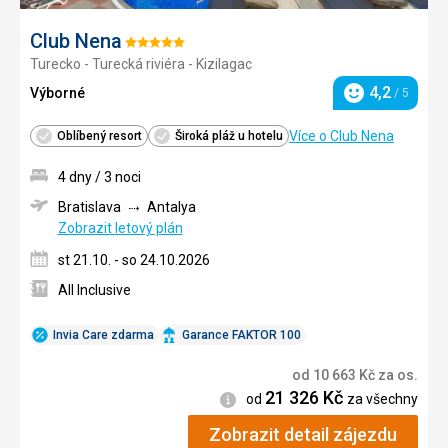
Club Nena
Hodnocení:
Turecko - Turecká riviéra - Kizilagac
5/5
4,2
Výborné
/ 5
Hodnocení
Více o Club Nena
Oblíbený resort
Široká pláž u hotelu
4 dny / 3 noci
Bratislava
Antalya
Zobrazit letový plán
st 21.10. - so 24.10.2026
All Inclusive
Invia Care zdarma
Garance FAKTOR 100
od
10 663
Kč
za os.
21 326
Kč
Informace
od
za všechny
Zobrazit detail zájezdu