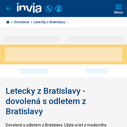
Volejte
Přihlásit
Jít
zpět
226
Menu
se
000
Invia.cz
290
Dovolená
Letecky z Bratislavy -...
Letecky z Bratislavy -
dovolená s odletem z
Bratislavy
Dovolené s odletem z Bratislavy. Užijte si let z moderního