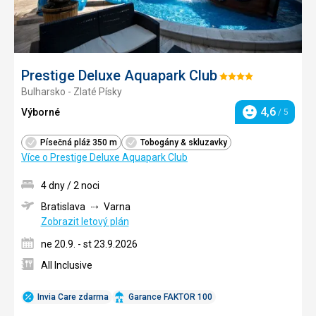
Prestige Deluxe Aquapark Club
Hodnocení:
Bulharsko - Zlaté Písky
4/5
4,6
Výborné
/ 5
Hodnocení
Písečná pláž 350 m
Tobogány & skluzavky
Více o Prestige Deluxe Aquapark Club
4 dny / 2 noci
Bratislava
Varna
Zobrazit letový plán
ne 20.9. - st 23.9.2026
All Inclusive
Invia Care zdarma
Garance FAKTOR 100