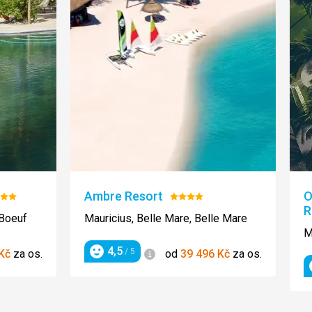
Ambre Resort
O
odnocení:
Hodnocení:
R
/5
4/5
 Boeuf
Mauricius, Belle Mare, Belle Mare
M
4,5
Informace
/ 5
Kč
za os.
od
39 496
Kč
za os.
Hodnocení