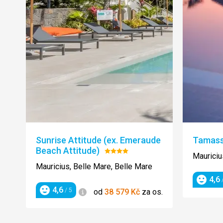
Sunrise Attitude (ex. Emeraude
Tamas
Beach Attitude)
Hodnocení:
Mauriciu
4/5
Mauricius, Belle Mare, Belle Mare
4,6
/
Hodnoc
4,6
Informace
/ 5
od
38 579
Kč
za os.
Hodnocení