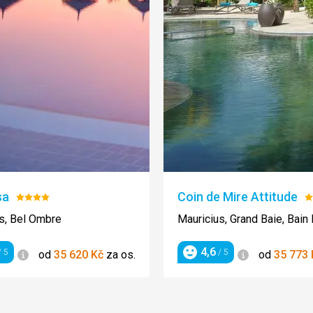
sa
Coin de Mire Attitude
Hodnocení:
H
4/5
3
s, Bel Ombre
Mauricius, Grand Baie, Bain
4,6
Informace
Informace
 5
/ 5
od
35 620
Kč
za os.
od
35 773
ení
Hodnocení