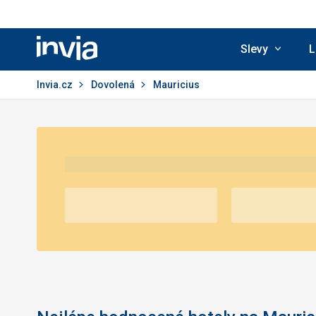
Slevy
L
Invia.cz
Invia.cz
Dovolená
Mauricius