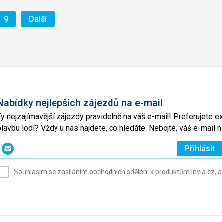
Stránka
Stránka
9
Další
Nabídky nejlepších zájezdů na e-mail
Ty nejzajímavější zájezdy pravidelně na váš e-mail! Preferujete 
plavbu lodí? Vždy u nás najdete, co hledáte. Nebojte, váš e-mai
Zadejte
Přihlásit
svůj
e-
Souhlasím se zasíláním obchodních sdělení k produktům Invia.cz, a
mail
(povinné)