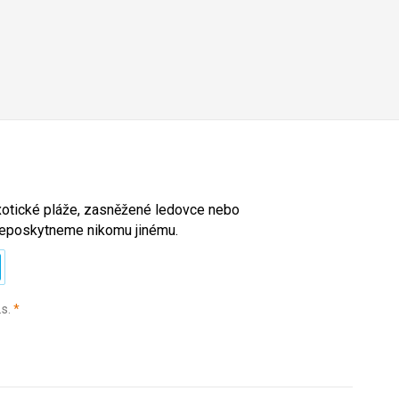
exotické pláže, zasněžené ledovce nebo
l neposkytneme nikomu jinému.
(povinné)
.s.
*