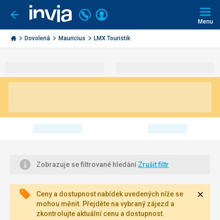
Volejte
Přihlásit
Jít
zpět
226
Menu
se
000
Invia.cz
290
Dovolená
Mauricius
LMX Touristik
Zobrazuje se filtrované hledání
Zrušit filtr
Zavří
Ceny a dostupnost nabídek uvedených níže se
mohou měnit. Přejděte na vybraný zájezd a
zkontrolujte aktuální cenu a dostupnost.