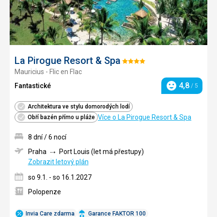
La Pirogue Resort & Spa
Hodnocení:
Mauricius - Flic en Flac
4/5
4,8
Fantastické
/ 5
Hodnocení
Architektura ve stylu domorodých lodí
Více o La Pirogue Resort & Spa
Obří bazén přímo u pláže
8 dní / 6 nocí
Praha
Port Louis (let má přestupy)
Zobrazit letový plán
so 9.1. - so 16.1.2027
Polopenze
Invia Care zdarma
Garance FAKTOR 100