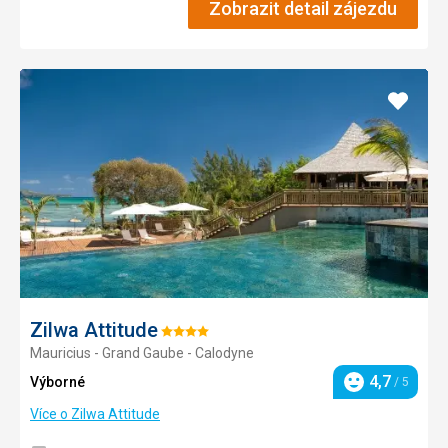
Zobrazit detail zájezdu
Přidat
do
oblíbe
Zilwa Attitude
Hodnocení:
Mauricius - Grand Gaube - Calodyne
4/5
4,7
Výborné
/ 5
Hodnocení
Více o Zilwa Attitude