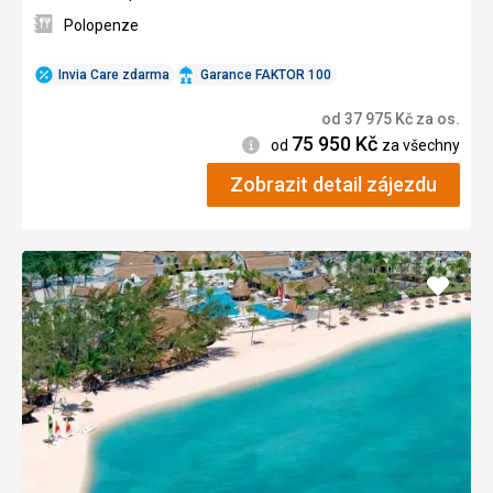
Polopenze
Invia Care zdarma
Garance FAKTOR 100
od
37 975
Kč
za os.
75 950
Kč
Informace
od
za všechny
Zobrazit detail zájezdu
Přidat
do
oblíbe