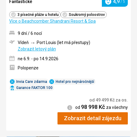
4,9
Fantastické
/ 5
Hodnocení
3 písečné pláže u hotelu
Soukromý poloostrov
Více o Beachcomber Shandrani Resort & Spa
9 dní / 6 nocí
Vídeň
Port Louis (let má přestupy)
Zobrazit letový plán
ne 6.9. - po 14.9.2026
Polopenze
Invia Care zdarma
Hotel pro nejnáročnější
Garance FAKTOR 100
od
49 499
Kč
za os.
98 998
Kč
Informace
od
za všechny
Zobrazit detail zájezdu