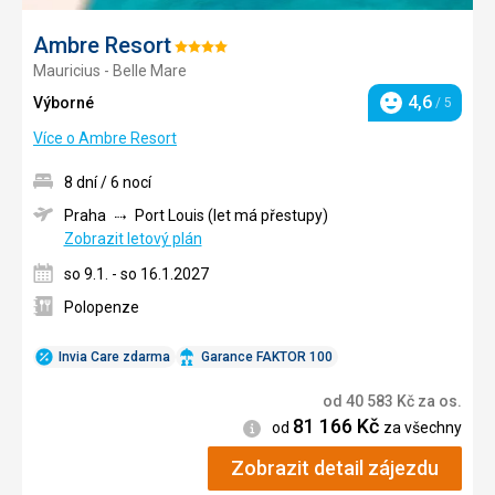
Ambre Resort
Hodnocení:
Mauricius - Belle Mare
4/5
4,6
Výborné
/ 5
Hodnocení
Více o Ambre Resort
8 dní / 6 nocí
Praha
Port Louis (let má přestupy)
Zobrazit letový plán
so 9.1. - so 16.1.2027
Polopenze
Invia Care zdarma
Garance FAKTOR 100
od
40 583
Kč
za os.
81 166
Kč
Informace
od
za všechny
Zobrazit detail zájezdu