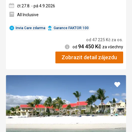
čt 27.8. - pá 4.9.2026
All Inclusive
Invia Care zdarma
Garance FAKTOR 100
od
47 225
Kč
za os.
94 450
Kč
Informace
od
za všechny
Zobrazit detail zájezdu
Přidat
do
oblíbe