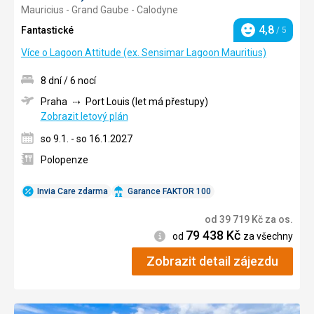
Mauricius - Grand Gaube - Calodyne
4/5
4,8
Fantastické
/ 5
Hodnocení
Více o Lagoon Attitude (ex. Sensimar Lagoon Mauritius)
8 dní / 6 nocí
Praha
Port Louis (let má přestupy)
Zobrazit letový plán
so 9.1. - so 16.1.2027
Polopenze
Invia Care zdarma
Garance FAKTOR 100
od
39 719
Kč
za os.
79 438
Kč
Informace
od
za všechny
Zobrazit detail zájezdu