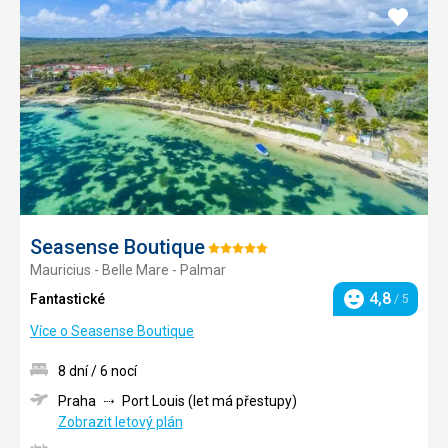
Přidat
do
oblíbe
Seasense Boutique
Hodnocení:
Mauricius - Belle Mare - Palmar
5/5
4,8
Fantastické
/ 5
Hodnocení
Více o Seasense Boutique
8 dní / 6 nocí
Praha
Port Louis (let má přestupy)
Zobrazit letový plán