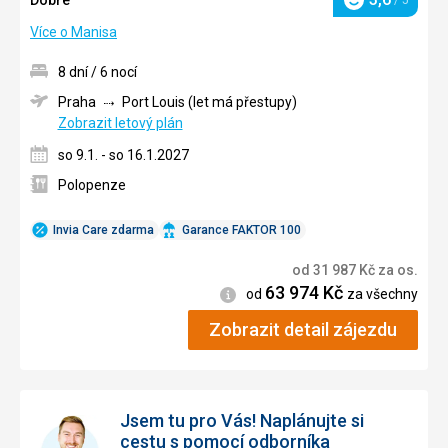
Dobré
/ 5
Hodnocení
Více o Manisa
8 dní / 6 nocí
Praha
Port Louis (let má přestupy)
Zobrazit letový plán
so 9.1. - so 16.1.2027
Polopenze
Invia Care zdarma
Garance FAKTOR 100
od
31 987
Kč
za os.
63 974
Kč
Informace
od
za všechny
Zobrazit detail zájezdu
Jsem tu pro Vás! Naplánujte si
cestu s pomocí odborníka