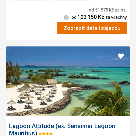
od
51 575
Kč
za os.
103 150
Kč
Informace
od
za všechny
Zobrazit detail zájezdu
Přidat
do
oblíbe
Lagoon Attitude (ex. Sensimar Lagoon
Mauritius)
Hodnocení: