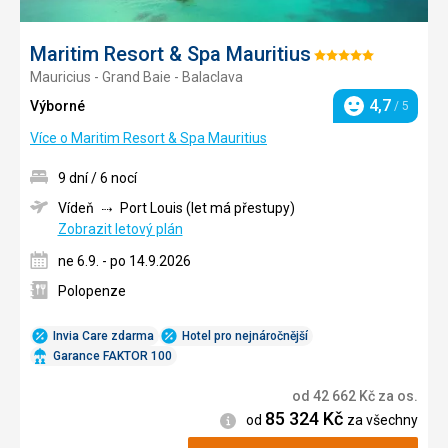
Maritim Resort & Spa Mauritius
Hodnocení:
Mauricius - Grand Baie - Balaclava
5/5
4,7
Výborné
/ 5
Hodnocení
Více o Maritim Resort & Spa Mauritius
9 dní / 6 nocí
Vídeň
Port Louis (let má přestupy)
Zobrazit letový plán
ne 6.9. - po 14.9.2026
Polopenze
Invia Care zdarma
Hotel pro nejnáročnější
Garance FAKTOR 100
od
42 662
Kč
za os.
85 324
Kč
Informace
od
za všechny