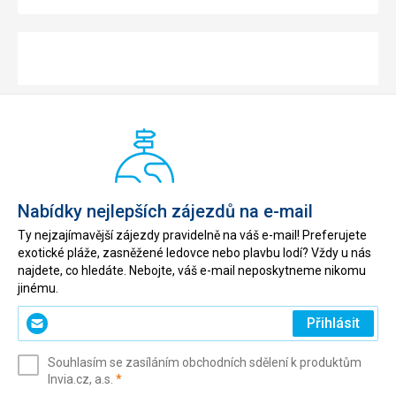
Nabídky nejlepších zájezdů na e-mail
Ty nejzajímavější zájezdy pravidelně na váš e-mail! Preferujete
exotické pláže, zasněžené ledovce nebo plavbu lodí? Vždy u nás
najdete, co hledáte. Nebojte, váš e-mail neposkytneme nikomu
jinému.
Zadejte
Přihlásit
svůj
e-
Souhlasím se zasíláním obchodních sdělení k produktům
mail
(povinné)
Invia.cz, a.s.
*
(povinné)
*