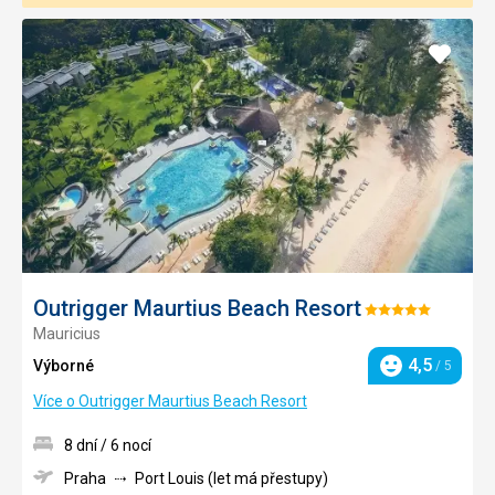
Přidat
do
oblíbe
Outrigger Maurtius Beach Resort
Hodnocení:
Mauricius
5/5
4,5
Výborné
/ 5
Hodnocení
Více o Outrigger Maurtius Beach Resort
8 dní / 6 nocí
Praha
Port Louis (let má přestupy)