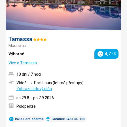
Tamassa
Hodnocení:
Mauricius
4/5
4,7
Výborné
/ 5
Hodnocení
Více o Tamassa
10 dní / 7 nocí
Vídeň
Port Louis (let má přestupy)
Zobrazit letový plán
so 29.8. - po 7.9.2026
Polopenze
Invia Care zdarma
Garance FAKTOR 100