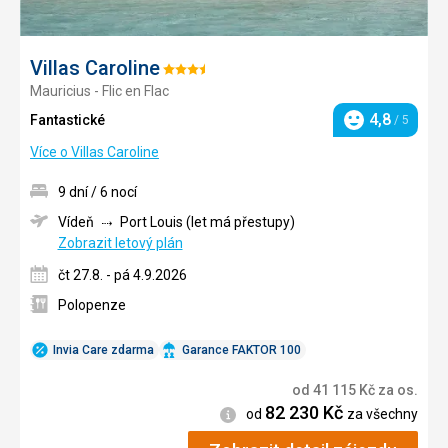
Villas Caroline
Hodnocení:
Mauricius - Flic en Flac
3.5/5
4,8
Fantastické
/ 5
Hodnocení
Více o Villas Caroline
9 dní / 6 nocí
Vídeň
Port Louis (let má přestupy)
Zobrazit letový plán
čt 27.8. - pá 4.9.2026
Polopenze
Invia Care zdarma
Garance FAKTOR 100
od
41 115
Kč
za os.
82 230
Kč
Informace
od
za všechny