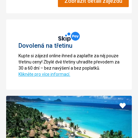
Zobrazit detail zájezdu
Dovolená na třetinu
Kupte si zájezd online ihned a zaplaťte za něj pouze
třetinu ceny! Zbylé dvě třetiny uhradíte převodem za
30 a 60 dní – bez navýšení a bez poplatků.
Klikněte pro více informací.
Přidat
do
oblíbe