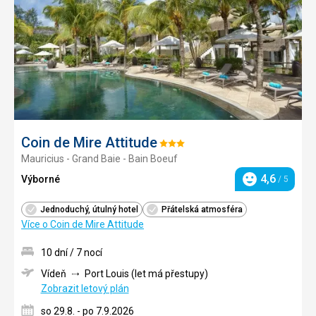
Coin de Mire Attitude
Hodnocení:
Mauricius - Grand Baie - Bain Boeuf
3/5
4,6
Výborné
/ 5
Hodnocení
Jednoduchý, útulný hotel
Přátelská atmosféra
Více o Coin de Mire Attitude
10 dní / 7 nocí
Vídeň
Port Louis (let má přestupy)
Zobrazit letový plán
so 29.8. - po 7.9.2026