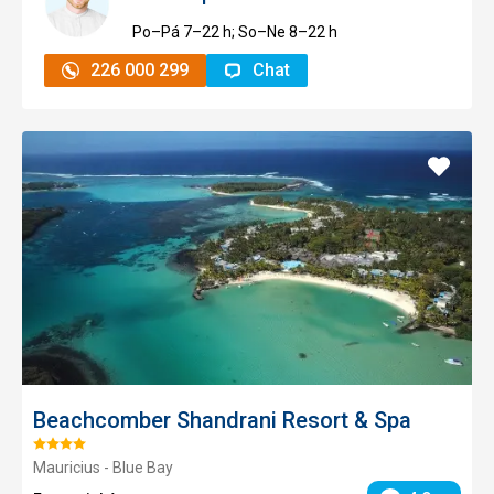
Po–Pá 7–⁠⁠⁠⁠⁠⁠22 h; So–Ne 8–⁠⁠⁠⁠⁠⁠22 h
226 000 299
Chat
Přidat
do
oblíbe
Beachcomber Shandrani Resort & Spa
Hodnocení:
Mauricius - Blue Bay
4/5