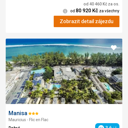
od
40 460
Kč
za os.
80 920
Kč
Informace
od
za všechny
Zobrazit detail zájezdu
Přidat
do
oblíbe
Manisa
Hodnocení:
Mauricius - Flic en Flac
3/5
3,6