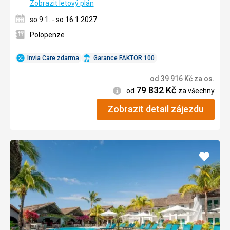
Zobrazit letový plán
so 9.1. - so 16.1.2027
Polopenze
Invia Care zdarma
Garance FAKTOR 100
od
39 916
Kč
za os.
79 832
Kč
Informace
od
za všechny
Zobrazit detail zájezdu
Přidat
do
oblíbe