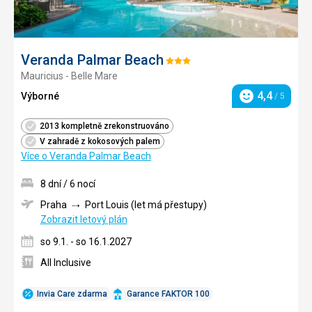
Veranda Palmar Beach
Hodnocení:
Mauricius - Belle Mare
3/5
4,4
Výborné
/ 5
Hodnocení
2013 kompletně zrekonstruováno
V zahradě z kokosových palem
Více o Veranda Palmar Beach
8 dní / 6 nocí
Praha
Port Louis (let má přestupy)
Zobrazit letový plán
so 9.1. - so 16.1.2027
All Inclusive
Invia Care zdarma
Garance FAKTOR 100