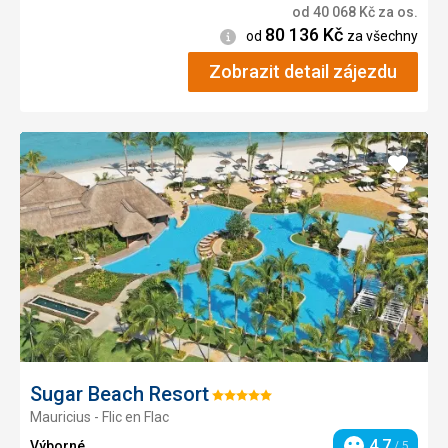
od
40 068
Kč
za os.
80 136
Kč
Informace
od
za všechny
Zobrazit detail zájezdu
Přidat
do
oblíbe
Sugar Beach Resort
Hodnocení:
Mauricius - Flic en Flac
5/5
4,7
Výborné
/ 5