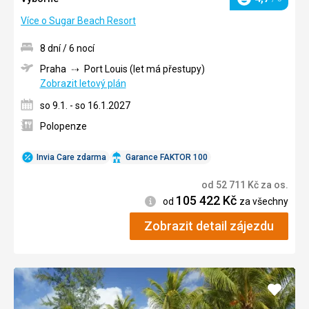
Hodnocení
Více o Sugar Beach Resort
8 dní / 6 nocí
Praha
Port Louis (let má přestupy)
Zobrazit letový plán
so 9.1. - so 16.1.2027
Polopenze
Invia Care zdarma
Garance FAKTOR 100
od
52 711
Kč
za os.
105 422
Kč
Informace
od
za všechny
Zobrazit detail zájezdu
Přidat
do
oblíbe