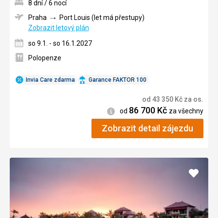
8 dní / 6 nocí
Praha
Port Louis (let má přestupy)
Zobrazit letový plán
so 9.1. - so 16.1.2027
Polopenze
Invia Care zdarma
Garance FAKTOR 100
od
43 350
Kč
za os.
86 700
Kč
Informace
od
za všechny
Zobrazit detail zájezdu
Přidat
do
oblíbe