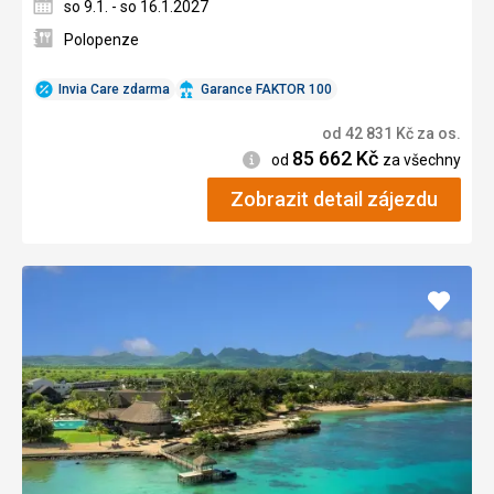
so 9.1. - so 16.1.2027
Polopenze
Invia Care zdarma
Garance FAKTOR 100
od
42 831
Kč
za os.
85 662
Kč
Informace
od
za všechny
Zobrazit detail zájezdu
Přidat
do
oblíbe