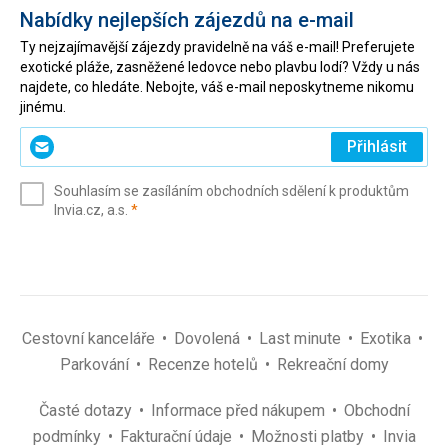
Nabídky nejlepších zájezdů na e-mail
Ty nejzajímavější zájezdy pravidelně na váš e-mail! Preferujete
exotické pláže, zasněžené ledovce nebo plavbu lodí? Vždy u nás
najdete, co hledáte. Nebojte, váš e-mail neposkytneme nikomu
jinému.
Zadejte
Přihlásit
svůj
e-
Souhlasím se zasíláním obchodních sdělení k produktům
mail
(povinné)
Invia.cz, a.s.
*
(povinné)
*
Cestovní kanceláře
Dovolená
Last minute
Exotika
Parkování
Recenze hotelů
Rekreační domy
Časté dotazy
Informace před nákupem
Obchodní
podmínky
Fakturační údaje
Možnosti platby
Invia