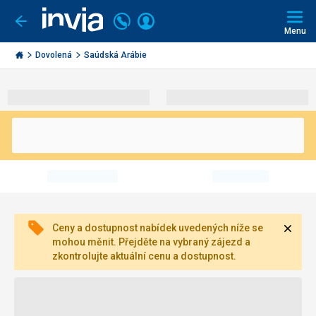
Volejte
Přihlásit
Jít
zpět
226
Menu
se
000
Invia.cz
297
Dovolená
Saúdská Arábie
Zavří
Ceny a dostupnost nabídek uvedených níže se
mohou měnit. Přejděte na vybraný zájezd a
zkontrolujte aktuální cenu a dostupnost.