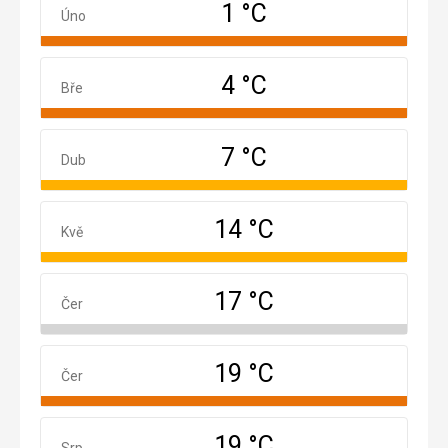
1 °C
Únor
Úno
4 °C
Březen
Bře
7 °C
Duben
Dub
14 °C
Květen
Kvě
17 °C
Červen
Čer
19 °C
Červenec
Čer
19 °C
Srpen