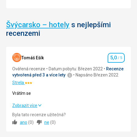
Švýcarsko – hotely
s nejlepšími
recenzemi
5,0
Tomáš Ešík
/ 5
Hodnocení
Ověřená recenze
Datum pobytu: Březen 2022
Recenze
vytvořená před 3 a více lety
Napsáno Březen 2022
Strela
Hodnocení:
3/5
Vrátím se
Vrátím se
Zobrazit více
Byla tato recenze užitečná?
Strava
5,0
/ 5
ano
(
0
)
ne
(
0
)
Ubytování
5,0
/ 5