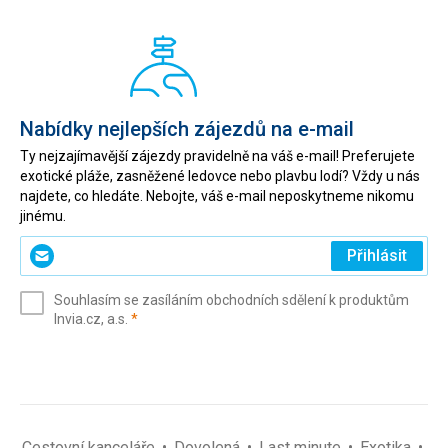
Nabídky nejlepších zájezdů na e-mail
Ty nejzajímavější zájezdy pravidelně na váš e-mail! Preferujete
exotické pláže, zasněžené ledovce nebo plavbu lodí? Vždy u nás
najdete, co hledáte. Nebojte, váš e-mail neposkytneme nikomu
jinému.
Zadejte
Přihlásit
svůj
e-
Souhlasím se zasíláním obchodních sdělení k produktům
mail
(povinné)
Invia.cz, a.s.
*
(povinné)
*
Cestovní kanceláře
Dovolená
Last minute
Exotika