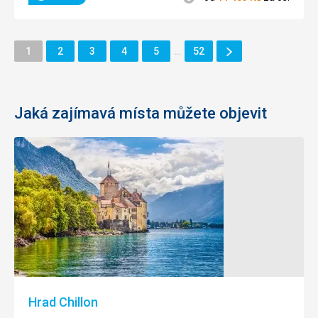
Další
Stránka
Stránka
Stránka
Stránka
Stránka
Stránka
1
2
3
4
5
…
52
Stránka
Jaká zajímavá místa můžete objevit
Hrad Chillon