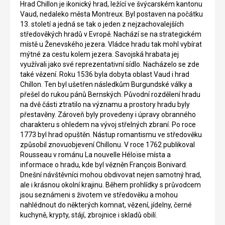
Hrad Chillon je ikonický hrad, ležící ve švýcarském kantonu
Vaud, nedaleko města Montreux. Byl postaven na počátku
13. století a jedná se tak o jeden z nejzachovalejších
středověkých hradů v Evropě. Nachází se na strategickém
místě u Ženevského jezera. Vládce hradu tak mohl vybírat
mýtné za cestu kolem jezera. Savojská hrabata jej
využívali jako své reprezentativní sídlo. Nacházelo se zde
také vězení. Roku 1536 byla dobyta oblast Vaud i hrad
Chillon. Ten byl ušetřen následkům Burgundské války a
přešel do rukou pánů Bernských. Původní rozdělení hradu
na dvě části ztratilo na významu a prostory hradu byly
přestavěny. Zároveň byly provedeny i úpravy obranného
charakteru s ohledem na vývoj střelných zbraní. Po roce
1773 byl hrad opuštěn. Nástup romantismu ve středověku
způsobil znovuobjevení Chillonu. V roce 1762 publikoval
Rousseau v románu La nouvelle Héloïse místa a
informace o hradu, kde byl vězněn François Bonivard.
Dnešní návštěvníci mohou obdivovat nejen samotný hrad,
ale i krásnou okolní krajinu. Během prohlídky s průvodcem
jsou seznámeni s životem ve středověku a mohou
nahlédnout do některých komnat, vězení, jídelny, černé
kuchyně, krypty, stájí, zbrojnice i skladů obilí.