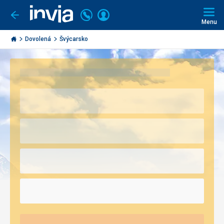
Volejte
Přihlásit
Jít
zpět
226
Menu
se
000
Invia.cz
297
Dovolená
Švýcarsko