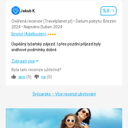
Okolí
5,0
/ 5
5,0
Jakub K.
/ 5
Hodnocení
Služby
5,0
/ 5
Ověřená recenze (Travelplanet.pl)
Datum pobytu: Březen
2024
Napsáno Duben 2024
Cena
5,0
/ 5
Bristol (Adelboden)
Hodnocení:
4/5
Úspěšný lyžařský zájezd. I přes pozdní příjezd byly
Strava
sněhové podmínky dobré
Snídaně ok
Ubytování
Úspěšný lyžařský zájezd. I přes pozdní příjezd byly
Zobrazit více
Pohoda
sněhové podmínky dobré
Byla tato recenze užitečná?
ano
(
0
)
ne
(
0
)
Strava
5,0
/ 5
Ubytování
5,0
/ 5
Švýcarsko – Více recenzí ubytování
Okolí
5,0
/ 5
Služby
5,0
/ 5
Cena
5,0
/ 5