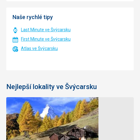
Naše rychlé tipy
Last Minute ve Švýcarsku
First Minute ve Švýcarsku
Atlas ve Švýcarsku
Nejlepší lokality ve Švýcarsku
Ženeva
Bern
Město s
Hlavní
muzei,
město s