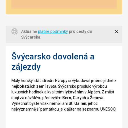
Zavří
Aktuálně
platné podmínky
pro cesty do
Švýcarska
Švýcarsko dovolená a
zájezdy
Malý horský stát střední Evropy si vybudoval jméno jedné z
nejbohatších zemí
světa. Švýcarsko proslulo výrobou
luxusních hodinek a kvalitním
lyžováním
v Alpách. Z měst
stojí za návštěvu především
Bern
,
Curych
a
Ženeva
.
Vynechat byste však neměli ani
St. Gallen
, jehož
nejvýznamnější památkou je klášter na seznamu UNESCO.