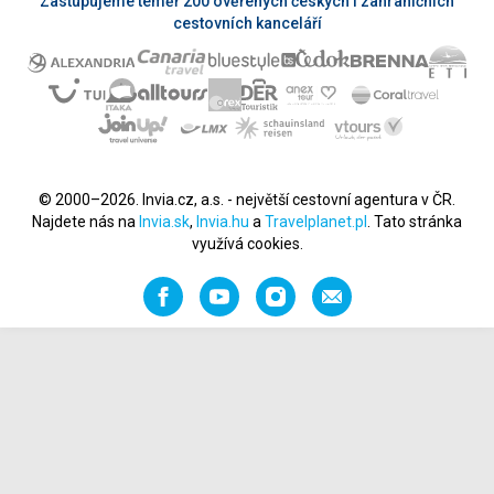
Zastupujeme téměř 200 ověřených českých i zahraničních
cestovních kanceláří
© 2000–2026. Invia.cz, a.s. - největší cestovní agentura v ČR.
Najdete nás na
Invia.sk
,
Invia.hu
a
Travelplanet.pl
. Tato stránka
využívá cookies.
Facebook
YouTube
Instagram
Napište
nám