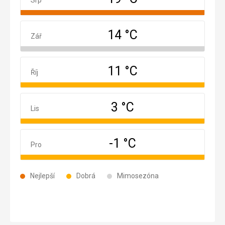
Srp
14 °C
Září
Zář
11 °C
Říjen
Říj
3 °C
Listopad
Lis
-1 °C
Prosinec
Pro
Nejlepší
Dobrá
Mimosezóna