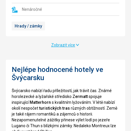
Nenáročné
Hrady / zámky
Zobrazit více
Nejlépe hodnocené hotely ve
Švýcarsku
Švýcarsko nabízí řadu příležitostí, jak trávit čas. Známé
horolezecké a lyžařské středisko
Zermatt
spojuje
inspirující
Matterhorn
s kvalitním lyžováním. V létě nabízí
okolí nespočet
turistických tras
různých obtížností. Země
je také rájem romantiků a zájemců o historii.
Nezapomenutelné zážitky přinese výlet lodí po jezeře
Lugano či Thun s blízkými zámky. Nedaleko Montreux lze