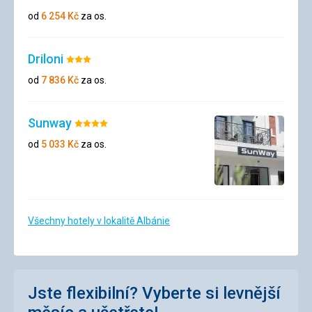
3/5
od
6 254
Kč
za os.
Driloni
Hodnocení:
3/5
od
7 836
Kč
za os.
Sunway
Hodnocení:
4/5
od
5 033
Kč
za os.
Všechny hotely v lokalitě Albánie
Jste flexibilní? Vyberte si levnější