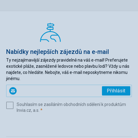
Nabídky nejlepších zájezdů na e-mail
Ty nejzajímavější zájezdy pravidelně na váš e-mail! Preferujete
exotické pláže, zasněžené ledovce nebo plavbu lodí? Vždy u nás
najdete, co hledáte. Nebojte, váš e-mail neposkytneme nikomu
jinému.
Zadejte
Přihlásit
svůj
e-
Souhlasím se zasíláním obchodních sdělení k produktům
mail
(povinné)
Invia.cz, a.s.
*
(povinné)
*