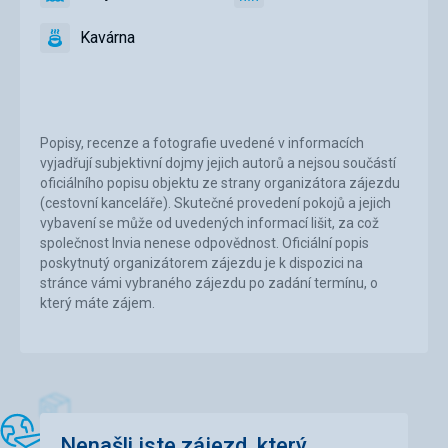
ano
Vnější
ano
Hotelová
bazén
restaurace
Kavárna
ano
Kavárna
Popisy, recenze a fotografie uvedené v informacích
vyjadřují subjektivní dojmy jejich autorů a nejsou součástí
oficiálního popisu objektu ze strany organizátora zájezdu
(cestovní kanceláře). Skutečné provedení pokojů a jejich
vybavení se může od uvedených informací lišit, za což
společnost Invia nenese odpovědnost. Oficiální popis
poskytnutý organizátorem zájezdu je k dispozici na
stránce vámi vybraného zájezdu po zadání termínu, o
který máte zájem.
Nenašli jste zájezd, který