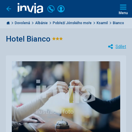
Volejte
Přihlásit
Jít
zpět
226
Menu
se
000
Invia.cz
284
Dovolená
Albánie
Pobřeží Jónského moře
Ksamil
Bianco
Hotel Bianco
Hodnocení:
Sdílet
3/5