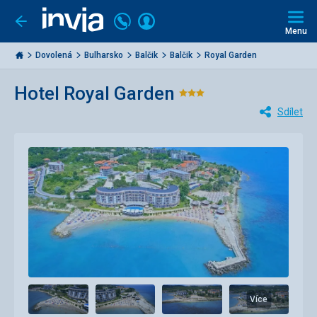
Volejte
Přihlásit
Jít
zpět
226
Menu
se
000
Invia.cz
284
Dovolená
Bulharsko
Balčik
Balčik
Royal Garden
Hotel Royal Garden
Hodnocení:
Sdílet
3/5
Více