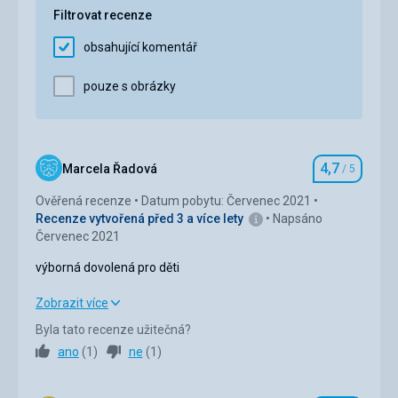
Cena
5,0
/ 5
nočního života do brzkých ranních hodin a tento
Filtrovat recenze
hotel byl správnou volbou.
obsahující komentář
Služby
Velmi jsme ocenili možnost zapůjčení osušek na
pouze s obrázky
pláž, dále lehátka a slunečníky zdarma v rámci
hotelové pláže. Dostatek pití, jak sladkých nápojů,
vody, tak alkoholických nápojů. Využili jsme i
možnost si zapůjčit auto přímo na recepci hotelu.
Delegátka vše domluvila, auto bylo přistaveno, jak
4,7
Marcela Řadová
/ 5
Hodnocení
jsme si domluvili.
Ověřená recenze
Datum pobytu: Červenec 2021
Recenze vytvořená před 3 a více lety
Napsáno
Červenec 2021
výborná dovolená pro děti
výborná dovolená pro děti
Zobrazit více
Byla tato recenze užitečná?
Strava
5,0
/ 5
ano
(
1
)
ne
(
1
)
Ubytování
5,0
/ 5