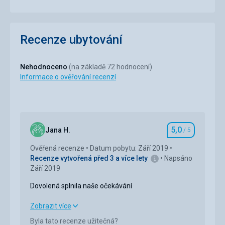
Recenze ubytování
Nehodnoceno
(na základě 72 hodnocení)
Informace o ověřování recenzí
5,0
Jana H.
/ 5
Hodnocení
Ověřená recenze
Datum pobytu: Září 2019
Recenze vytvořená před 3 a více lety
Napsáno
Září 2019
Dovolená splnila naše očekávání
Dovolená splnila naše očekávání
Zobrazit více
Byla tato recenze užitečná?