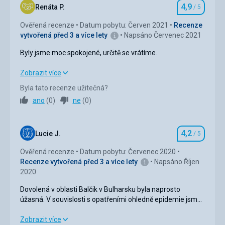
4,9
Okolí
4,0
/ 5
Renáta P.
/ 5
Hodnocení
Ověřená recenze
Datum pobytu: Červen 2021
Recenze
Služby
5,0
/ 5
vytvořená před 3 a více lety
Napsáno Červenec 2021
Cena
4,0
/ 5
Byly jsme moc spokojené, určitě se vrátíme.
Byly jsme moc spokojené, určitě se vrátíme.
Zobrazit více
Pláž
pláž se každý večer uklízela, rovnala se lehátka.
Byla tato recenze užitečná?
Strava
5,0
/ 5
ráno hrabali řasy
ano
(
0
)
ne
(
0
)
Strava
Ubytování
4,0
/ 5
výborná
4,2
Okolí
5,0
/ 5
Lucie J.
/ 5
Hodnocení
Ubytování
spokojenost
Ověřená recenze
Datum pobytu: Červenec 2020
Služby
5,0
/ 5
Recenze vytvořená před 3 a více lety
Napsáno Říjen
Služby
2020
spokojenost
Cena
5,0
/ 5
Dovolená v oblasti Balčik v Bulharsku byla naprosto
úžasná. V souvislosti s opatřeními ohledně epidemie jsme
Pláž
si nebyli jisti zda letošní dovolenou zrušit či nikoliv.
Pláže malé, pro hotel dostačující.
Nakonec jsme dovolenou nezrušili a odcestovali navzdory
Dovolená v oblasti Balčik v Bulharsku byla naprosto
Zobrazit více