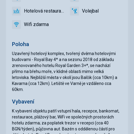
ano
Golf
ano
Klidná
zdarma,
hřiště,
lokalita
Lehátka
Hotelová restaurace
Volejbal
Dětský
ano
Hotelová
ano
Volejbal
a
bazén
restaurace
slunečníky
Wifi zdarma
ano
na
Wifi
pláži
zdarma
zdarma
Poloha
Uzavřený hotelový komplex, tvořený dvěma hotelovými
budovami - Royal Bay 4* a na sezonu 2018 od základu
zrenovovaného hotelu Royal Garden 3+*, se nachází
přímo na břehu moře, v klidné oblasti mimo velká
letoviska. Nejbližší města v okolí jsou Balčik (cca 10km) a
Kavarna (cca 12km). Letiště ve Varně je vzdáleno cca
60km.
Vybavení
K vybavení objektu patří vstupní hala, recepce, bankomat,
restaurace, plážový bar, WiFi ve společných prostorách
hotelu zdarma; za poplatek trezor v recepci (cca 40
BGN/týden), půjčovna aut. Bazén s oddělenou částí pro