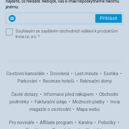
najdete, co hledáte. Nebojte, váš e-mail neposkytneme nikomu
jinému.
Zadejte
Přihlásit
svůj
e-
Souhlasím se zasíláním obchodních sdělení k produktům
mail
(povinné)
Invia.cz, a.s.
*
(povinné)
*
Cestovní kanceláře
Dovolená
Last minute
Exotika
Parkování
Recenze hotelů
Rekreační domy
Časté dotazy
Informace před nákupem
Obchodní
podmínky
Fakturační údaje
Možnosti platby
Invia
magazín o cestování
Mapa webu
Pro novináře
Affiliate program
Kariéra
Pobočky