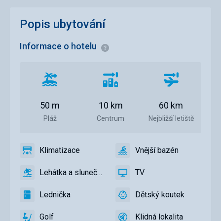
Popis ubytování
Informace o hotelu
Informace
Vzdálenost
Vzdálenost
Vzdálenost
od
od
od
pláže
centra
letiště
50 m
10 km
60 km
města
Pláž
Centrum
Nejbližší letiště
Klimatizace
Vnější bazén
ano
Klimatizace
ano
Vnější
bazén
Lehátka a slunečníky u bazénu zdarma
TV
ano
Lehátka
ano
TV
a
Lednička
Dětský koutek
slunečníky
ano
Lednička
ano
Dětský
u
koutek,
Golf
Klidná lokalita
bazénu
Dětské