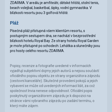
ZDARMA. V areálu je amfiteátr, dětské hřiště, stolní tenis,
beach volejbal, basketbal, šipky, vodní gymnastika. V
blízkosti resortu jsou 3 golfová hřiště.
Pláž
Písečná pláž přístupná všem klientům resortu, s
postupným sestupem dna, se nachází v bezprostřední
blízkosti hotelu Royal Bay. Ze strany hotelu Royal Garden
je moře přístupné po schodech. Lehátka a slunečníky jsou
pro hosty celého resortu ZDARMA.
Popisy, recenze a fotografie uvedené v informacích
vyjadřují subjektivní dojmy jejich autorů a nejsou součástí
oficiálního popisu objektu ze strany organizátora zájezdu
(cestovní kanceláře). Skutečné provedení pokojů a jejich
vybavení se může od uvedených informací lišit, za což
společnost Invia nenese odpovědnost. Oficiální popis
poskytnutý organizátorem zájezdu je k dispozici na
stránce vámi vybraného zájezdu po zadání termínu, o
který máte zájem.