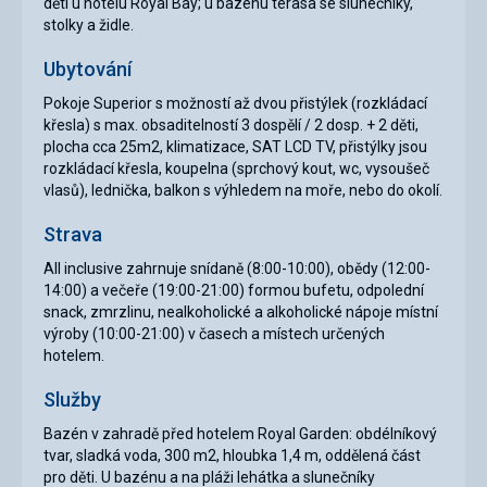
děti u hotelu Royal Bay; u bazénu terasa se slunečníky,
stolky a židle.
Ubytování
Pokoje Superior s možností až dvou přistýlek (rozkládací
křesla) s max. obsaditelností 3 dospělí / 2 dosp. + 2 děti,
plocha cca 25m2, klimatizace, SAT LCD TV, přistýlky jsou
rozkládací křesla, koupelna (sprchový kout, wc, vysoušeč
vlasů), lednička, balkon s výhledem na moře, nebo do okolí.
Strava
All inclusive zahrnuje snídaně (8:00-10:00), obědy (12:00-
14:00) a večeře (19:00-21:00) formou bufetu, odpolední
snack, zmrzlinu, nealkoholické a alkoholické nápoje místní
výroby (10:00-21:00) v časech a místech určených
hotelem.
Služby
Bazén v zahradě před hotelem Royal Garden: obdélníkový
tvar, sladká voda, 300 m2, hloubka 1,4 m, oddělená část
pro děti. U bazénu a na pláži lehátka a slunečníky