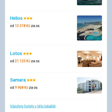
Helios
Hodnocení:
3/5
od
13 218
Kč
za os.
Lotos
Hodnocení:
3/5
od
21 125
Kč
za os.
Samara
Hodnocení:
3/5
od
9 968
Kč
za os.
Všechny hotely v této lokalitě