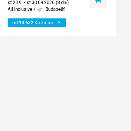
Nejlevnější
st 23.9. - st 30.09.2026 (8 dní)
termín
All Inclusive
/
Budapešť
od
13 632
Kč
za os.