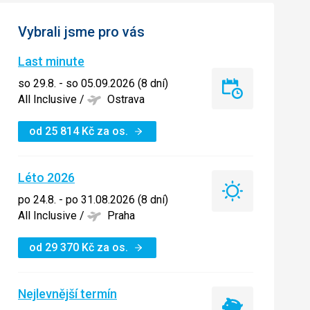
Vybrali jsme pro vás
Last minute
so 29.8. - so 05.09.2026 (8 dní)
Last
All Inclusive
/
Ostrava
minute
od
25 814
Kč
za os.
Léto 2026
Léto
po 24.8. - po 31.08.2026 (8 dní)
2026
All Inclusive
/
Praha
od
29 370
Kč
za os.
Nejlevnější termín