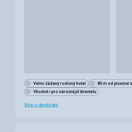
Velmi žádaný rodinný hotel
80 m od písečné s
Vhodné i pro náročnější klientelu
Více o ubytování