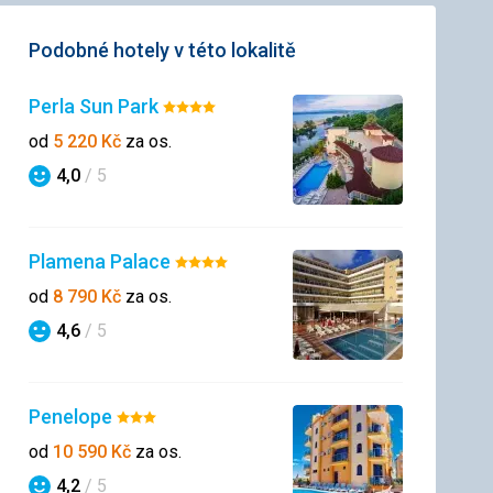
Podobné hotely v této lokalitě
Perla Sun Park
Hodnocení:
4/5
od
5 220
Kč
za os.
4,0
/ 5
Hodnocení
Plamena Palace
Hodnocení:
4/5
od
8 790
Kč
za os.
4,6
/ 5
Hodnocení
Penelope
Hodnocení:
3/5
od
10 590
Kč
za os.
4,2
/ 5