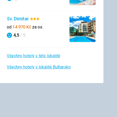
Hodnocení
Sv. Dimitar
Hodnocení:
3/5
od
14 970
Kč
za os.
4,5
/ 5
Hodnocení
Všechny hotely v této lokalitě
Všechny hotely v lokalitě Bulharsko