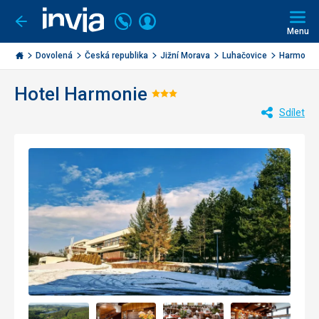
Volejte
Přihlásit
Jít
zpět
226
Menu
se
000
Invia.cz
284
Dovolená
Česká republika
Jižní Morava
Luhačovice
Harmonie
Hotel Harmonie
Hodnocení:
Sdílet
3/5