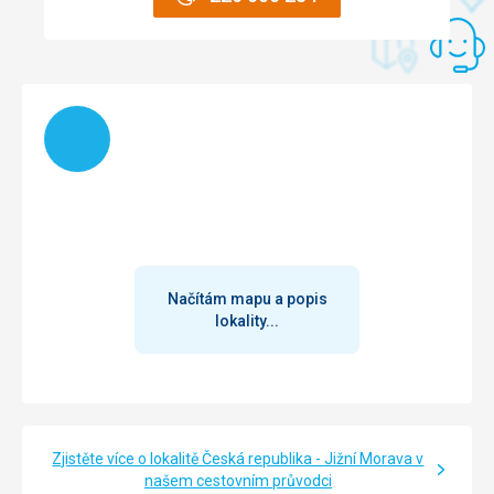
Chybějící fén na pokoji. Půjčení jen na omezenou dobu.
Načítám
Načítám mapu a popis
lokality...
Zjistěte více o lokalitě Česká republika - Jižní Morava v
našem cestovním průvodci