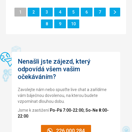
Původně byla dohodnuta služba s CK včetně bazénu.
Další
Stránka
Stránka
Stránka
Stránka
Stránka
Stránka
Stránka
Strava
1
2
3
4
5
6
7
2,0
/ 5
Stránka
Stránka
Stránka
Stránka
Ubytování
8
9
10
5,0
/ 5
Okolí
2,0
/ 5
Služby
2,0
/ 5
Cena
4,0
/ 5
Nenašli jste zájezd, který
odpovídá všem vašim
očekáváním?
Pláž
Jednalo se o vnitrostátní dovolenou.
Zavolejte nám nebo spusťte live chat a zařídíme
Strava
vám báječnou dovolenou, na kterou budete
Jídlo bylo po celý týden jednotvárné, mimo večeří. Večerní
vzpomínat dlouhou dobu.
dezert po celý týden čokoládový donut.
Jsme k zastižení
Po-Pá 7:00-22:00; So-Ne 8:00-
Ubytování
22:00
.
Celkem dobré.
Služby
226 000 284