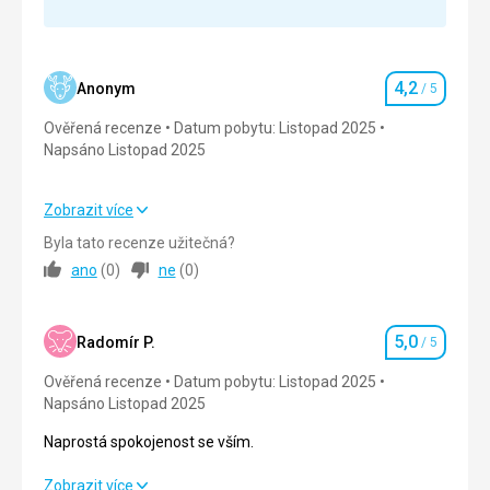
Strava
Ok, spokojeni
Ubytování
Ok, velmi dobré
4,2
Anonym
/ 5
Hodnocení
Služby
Ověřená recenze
Datum pobytu: Listopad 2025
Ok, spokojeni
Napsáno Listopad 2025
Zobrazit více
Strava
2,0
/ 5
Byla tato recenze užitečná?
ano
(
0
)
ne
(
0
)
Ubytování
4,0
/ 5
Okolí
5,0
/ 5
5,0
Radomír P.
/ 5
Hodnocení
Služby
4,0
/ 5
Ověřená recenze
Datum pobytu: Listopad 2025
Napsáno Listopad 2025
Cena
4,0
/ 5
Naprostá spokojenost se vším.
Naprostá spokojenost se vším.
Zobrazit více