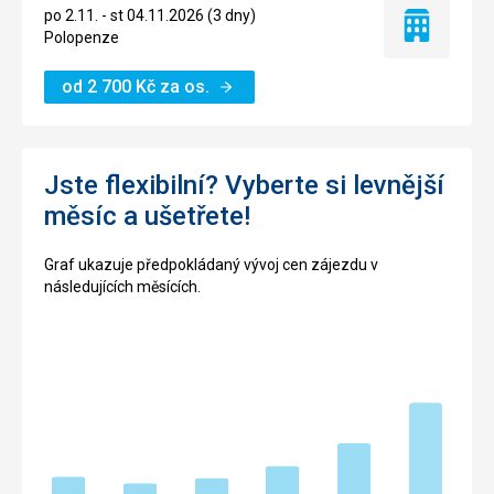
po 2.11. - st 04.11.2026 (3 dny)
Pouze
Polopenze
ubytování
od
2 700
Kč
za os.
Jste flexibilní? Vyberte si levnější
měsíc a ušetřete!
Graf ukazuje předpokládaný vývoj cen zájezdu v
následujících měsících.