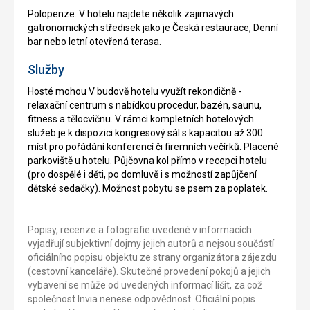
Polopenze. V hotelu najdete několik zajimavých
gatronomických středisek jako je Česká restaurace, Denní
bar nebo letní otevřená terasa.
Služby
Hosté mohou V budově hotelu využít rekondičně -
relaxační centrum s nabídkou procedur, bazén, saunu,
fitness a tělocvičnu. V rámci kompletních hotelových
služeb je k dispozici kongresový sál s kapacitou až 300
míst pro pořádání konferencí či firemních večírků. Placené
parkoviště u hotelu. Půjčovna kol přímo v recepci hotelu
(pro dospělé i děti, po domluvě i s možností zapůjčení
dětské sedačky). Možnost pobytu se psem za poplatek.
Popisy, recenze a fotografie uvedené v informacích
vyjadřují subjektivní dojmy jejich autorů a nejsou součástí
oficiálního popisu objektu ze strany organizátora zájezdu
(cestovní kanceláře). Skutečné provedení pokojů a jejich
vybavení se může od uvedených informací lišit, za což
společnost Invia nenese odpovědnost. Oficiální popis