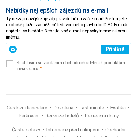
Nabídky nejlepších zájezdů na e-mail
Ty nejzajímavější zájezdy pravidelně na váš e-mail! Preferujete
exotické pláže, zasněžené ledovce nebo plavbu lodí? Vždy u nás
najdete, co hledáte. Nebojte, váš e-mail neposkytneme nikomu
jinému.
Zadejte
Přihlásit
svůj
e-
Souhlasím se zasíláním obchodních sdělení k produktům
mail
(povinné)
Invia.cz, a.s.
*
(povinné)
*
Cestovní kanceláře
Dovolená
Last minute
Exotika
Parkování
Recenze hotelů
Rekreační domy
Časté dotazy
Informace před nákupem
Obchodní