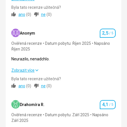
Byla tato recenze užitečná?
Strava
5,0
/ 5
ano
(
0
)
ne
(
0
)
Ubytování
5,0
/ 5
2,5
Okolí
5,0
/ 5
Anonym
/ 5
Hodnocení
Ověřená recenze
Datum pobytu: Říjen 2025
Napsáno
Služby
5,0
/ 5
Říjen 2025
Cena
5,0
/ 5
Neurazilo, nenadchlo.
Neurazilo, nenadchlo.
Zobrazit více
Byla tato recenze užitečná?
Strava
2,0
/ 5
ano
(
0
)
ne
(
0
)
Ubytování
2,0
/ 5
4,1
Okolí
2,0
/ 5
Drahomíra R.
/ 5
Hodnocení
Ověřená recenze
Datum pobytu: Září 2025
Napsáno
Služby
2,0
/ 5
Září 2025