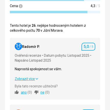
Cena
4,3
/ 5
Tento hotel je
26
. nejlépe hodnoceným hotelem z
celkového počtu
70
v Jižní Morava.
5,0
Radomír P.
/ 5
Hodnocení
Ověřená recenze
Datum pobytu: Listopad 2025
Napsáno Listopad 2025
Naprostá spokojenost se vším.
Naprostá spokojenost se vším.
Zobrazit více
Byla tato recenze užitečná?
Strava
5,0
/ 5
ano
(
0
)
ne
(
0
)
Ubytování
5,0
/ 5
Okolí
5,0
/ 5