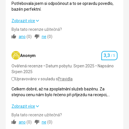
Cena
2,0
/ 5
Potřebovala jsem si odpočinout a to se opravdu povedlo,
bazén perfektní.
Potřebovala jsem si odpočinout a to se opravdu povedlo,
Zobrazit více
bazén perfektní.
Byla tato recenze užitečná?
ano
(
0
)
ne
(
0
)
Strava
5,0
/ 5
Ubytování
4,0
/ 5
3,3
Anonym
/ 5
Hodnocení
Okolí
3,0
/ 5
Ověřená recenze
Datum pobytu: Srpen 2025
Napsáno
Srpen 2025
Služby
4,0
/ 5
Upravováno v souladu s
Pravidla
Cena
4,0
/ 5
Celkem dobré, až na zpoplatnění služeb bazénu. Za
stejnou cenu nám bylo řečeno při příjezdu na recepci,
bychom zájezd pořídili bez zpoplatnění bazénu při přímém
jednání s hotelem - bez prostřednictví cestovní kaceláře.
Celkem dobré, až na zpoplatnění služeb bazénu. Za
Zobrazit více
Původně byla dohodnuta služba s CK včetně bazénu.
stejnou cenu nám bylo řečeno při příjezdu na recepci,
Byla tato recenze užitečná?
bychom zájezd pořídili bez zpoplatnění bazénu při přímém
ano
(
0
)
ne
(
0
)
jednání s hotelem - bez prostřednictví cestovní kaceláře.