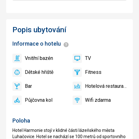
Popis ubytování
Informace o hotelu
Informace
Vnitřní bazén
TV
ano
Vnitřní
ano
TV
bazén
Dětské hřiště
Fitness
ano
Dětské
ano
Fitness
hřiště
Bar
Hotelová restaurace
ano
Bar
ano
Hotelová
restaurace
Půjčovna kol
Wifi zdarma
ano
Půjčovna
ano
Wifi
kol
zdarma
Poloha
Hotel Harmonie stojí v klidné části lázeňského města
Luhačovice. Hotel se nachází se 100 metrů od sportovního