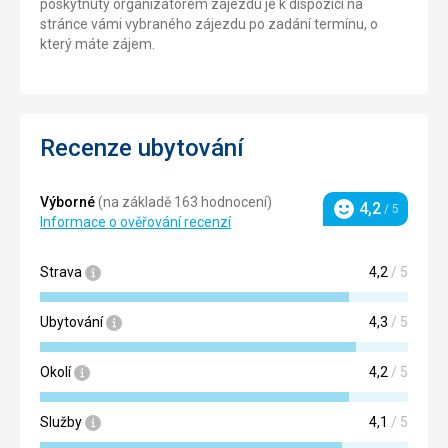
poskytnutý organizátorem zájezdu je k dispozici na
stránce vámi vybraného zájezdu po zadání termínu, o
který máte zájem.
Recenze ubytování
Výborné
(na základě 163 hodnocení)
4,2
/ 5
Hodnocení
Informace o ověřování recenzí
Strava
4,2
/ 5
Ubytování
4,3
/ 5
Okolí
4,2
/ 5
Služby
4,1
/ 5