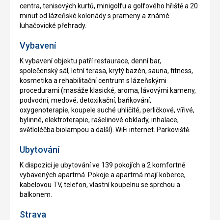
centra, tenisových kurtů, minigolfu a golfového hřiště a 20
minut od lázeňské kolonády s prameny a známé
luhačovické přehrady.
Vybavení
K vybavení objektu patří restaurace, denní bar,
společenský sál, letní terasa, krytý bazén, sauna, fitness,
kosmetika a rehabilitační centrum s lázeňskými
procedurami (masáže klasické, aroma, lávovými kameny,
podvodní, medové, detoxikační, baňkování,
oxygenoterapie, koupele suché uhličité, perličkové, vířivé,
bylinné, elektroterapie, rašelinové obklady, inhalace,
světloléčba biolampou a další). WiFi internet. Parkoviště.
Ubytování
K dispozici je ubytování ve 139 pokojích a 2 komfortně
vybavených apartmá. Pokoje a apartmá mají koberce,
kabelovou TV, telefon, vlastní koupelnu se sprchou a
balkonem.
Strava