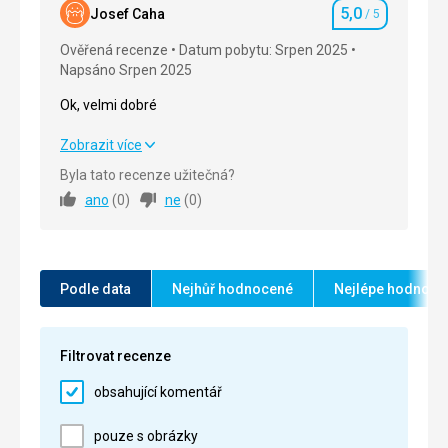
5,0
Josef Caha
/ 5
Hodnocení
Služby
5,0
/ 5
Ověřená recenze
Datum pobytu: Srpen 2025
Napsáno Srpen 2025
Cena
5,0
/ 5
Ok, velmi dobré
Ok, velmi dobré
Zobrazit více
Byla tato recenze užitečná?
Strava
5,0
/ 5
ano
(
0
)
ne
(
0
)
Ubytování
5,0
/ 5
Okolí
5,0
/ 5
Podle data
Nejhůř hodnocené
Nejlépe hodnoce
Služby
5,0
/ 5
Cena
5,0
/ 5
Filtrovat recenze
obsahující komentář
Pláž
U hotelu se nenacházela.
pouze s obrázky