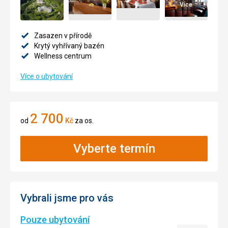
Více
Zasazen v přírodě
Krytý vyhřívaný bazén
Wellness centrum
Více o ubytování
2 700
od
Kč
za os.
Vyberte termín
Vybrali jsme pro vás
Pouze ubytování