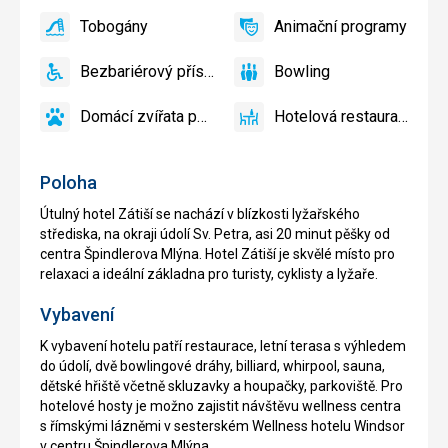
Bar
koutek,
Tobogány
Animační programy
Dětské
ano
Tobogány
ano
Animační
hřiště
programy
Bezbariérový přístup
Bowling
ano
Bezbariérový
ano
Bowling
přístup
Domácí zvířata povolena
Hotelová restaurace
ano
Domácí
ano
Hotelová
zvířata
restaurace
povolena
Poloha
Útulný hotel Zátiší se nachází v blízkosti lyžařského
střediska, na okraji údolí Sv. Petra, asi 20 minut pěšky od
centra Špindlerova Mlýna. Hotel Zátiší je skvělé místo pro
relaxaci a ideální základna pro turisty, cyklisty a lyžaře.
Vybavení
K vybavení hotelu patří restaurace, letní terasa s výhledem
do údolí, dvě bowlingové dráhy, billiard, whirpool, sauna,
dětské hřiště včetně skluzavky a houpačky, parkoviště. Pro
hotelové hosty je možno zajistit návštěvu wellness centra
s římskými lázněmi v sesterském Wellness hotelu Windsor
v centru Špindlerova Mlýna.