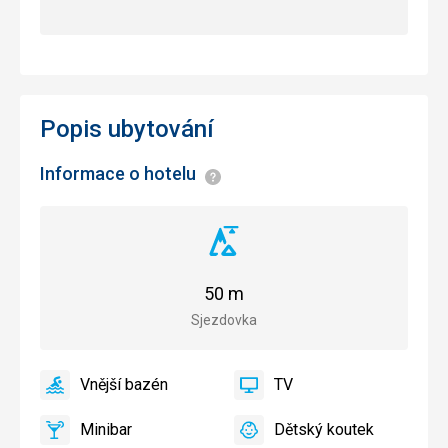
Popis ubytování
Informace o hotelu
Informace
Vzdálenost
od
sjezdovky
50 m
Sjezdovka
Vnější bazén
TV
ano
Vnější
ano
TV
bazén
Minibar
Dětský koutek
ano
Minibar,
ano
Dětský