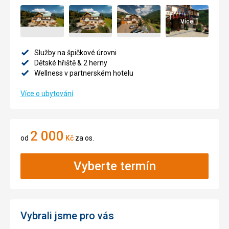
Více
Služby na špičkové úrovni
Dětské hřiště & 2 herny
Wellness v partnerském hotelu
Více o ubytování
2 000
od
Kč
za os.
Vyberte termín
Vybrali jsme pro vás