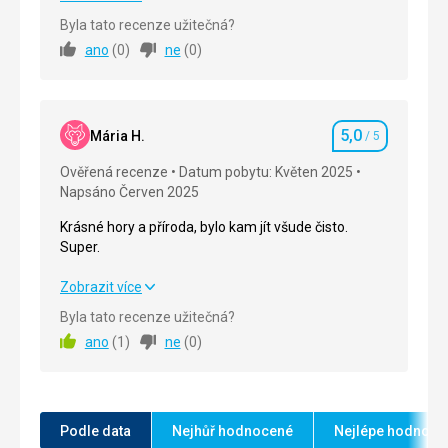
Byla tato recenze užitečná?
Strava
5,0
/ 5
ano
(
0
)
ne
(
0
)
Ubytování
5,0
/ 5
Okolí
5,0
/ 5
5,0
Mária H.
/ 5
Hodnocení
Služby
5,0
/ 5
Ověřená recenze
Datum pobytu: Květen 2025
Napsáno Červen 2025
Cena
5,0
/ 5
Krásné hory a příroda, bylo kam jít všude čisto.
Super.
Strava
Jídlo bylo úplně úžasné a bylo ho dost.
Krásné hory a příroda, bylo kam jít všude čisto.
Zobrazit více
Ubytování
Super.
Byla tato recenze užitečná?
Hotel i pokoje byly bezvadné
ano
(
1
)
ne
(
0
)
Strava
5,0
/ 5
Služby
Byly vyhovující
Ubytování
5,0
/ 5
Okolí
5,0
/ 5
Podle data
Nejhůř hodnocené
Nejlépe hodnoce