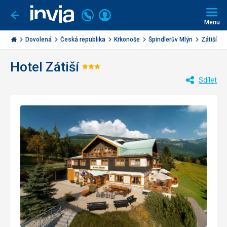
Volejte
Přihlásit
Jít
zpět
226
Menu
se
000
Invia.cz
284
Dovolená
Česká republika
Krkonoše
Špindlerův Mlýn
Zátiší
Hotel Zátiší
Hodnocení:
Sdílet
3/5