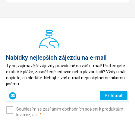
Nabídky nejlepších zájezdů na e-mail
Ty nejzajímavější zájezdy pravidelně na váš e-mail! Preferujete
exotické pláže, zasněžené ledovce nebo plavbu lodí? Vždy u nás
najdete, co hledáte. Nebojte, váš e-mail neposkytneme nikomu
jinému.
Zadejte
Přihlásit
svůj
e-
Souhlasím se zasíláním obchodních sdělení k produktům
mail
(povinné)
Invia.cz, a.s.
*
(povinné)
*