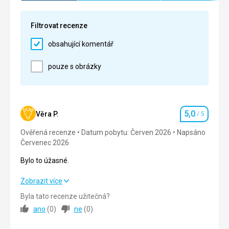
Služby
5,0
/ 5
Filtrovat recenze
Cena
5,0
/ 5
obsahující komentář
Strava
pouze s obrázky
Strava výborná a velký výběr.
Ubytování
Ubytování čisté krásné, velká spokojenost.
Služby
5,0
Věra P.
/ 5
Hodnocení
Recepční příjemná a usměvavá ,jako personál v
Ověřená recenze
restauraci.Velika pochvala pro všechny.
Datum pobytu: Červen 2026
Napsáno
Červenec 2026
Bylo to úžasné.
Bylo to úžasné.
Zobrazit více
Byla tato recenze užitečná?
Strava
5,0
/ 5
ano
(
0
)
ne
(
0
)
Ubytování
5,0
/ 5