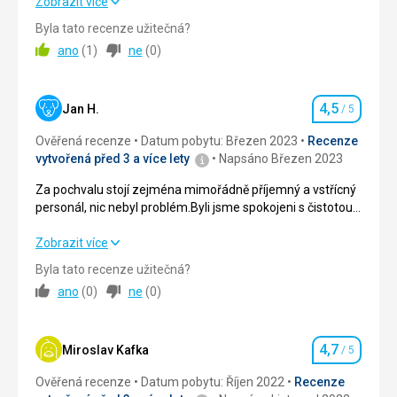
Velmi kvalitní ubytování, příjemná obsluha. Nádherné
Zobrazit více
Ubytování
prostředí.
Byla tato recenze užitečná?
Ubytování čisté krásné, velká spokojenost.
ano
(
1
)
ne
(
0
)
Strava
5,0
/ 5
Služby
Recepční příjemná a usměvavá ,jako personál v
Ubytování
5,0
/ 5
restauraci.Velika pochvala pro všechny.
4,5
Jan H.
/ 5
Hodnocení
Okolí
5,0
/ 5
Ověřená recenze
Datum pobytu: Březen 2023
Recenze
vytvořená před 3 a více lety
Napsáno Březen 2023
Služby
5,0
/ 5
Za pochvalu stojí zejména mimořádně příjemný a vstřícný
Cena
5,0
/ 5
personál, nic nebyl problém.Byli jsme spokojeni s čistotou
pokoje, možností výběru a kvalitou stravování (polopenze),
výhodná byla i poloha hotelu (sjezdovka cca 500 m
Za pochvalu stojí zejména mimořádně příjemný a vstřícný
Zobrazit více
Strava
daleko).
personál, nic nebyl problém.Byli jsme spokojeni s čistotou
Dobrá, dostatek.
Byla tato recenze užitečná?
pokoje, možností výběru a kvalitou stravování (polopenze),
ano
(
0
)
ne
(
0
)
Ubytování
výhodná byla i poloha hotelu (sjezdovka cca 500 m
Vše čisté, upravené.
daleko).
4,7
Strava
4,0
/ 5
Miroslav Kafka
/ 5
Hodnocení
Ověřená recenze
Datum pobytu: Říjen 2022
Recenze
Ubytování
4,0
/ 5