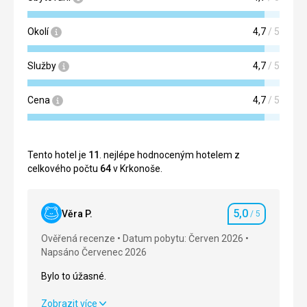
Okolí
4,7
/ 5
Služby
4,7
/ 5
Cena
4,7
/ 5
Tento hotel je
11
. nejlépe hodnoceným hotelem z
celkového počtu
64
v Krkonoše.
5,0
Věra P.
/ 5
Hodnocení
Ověřená recenze
Datum pobytu: Červen 2026
Napsáno Červenec 2026
Bylo to úžasné.
Bylo to úžasné.
Zobrazit více