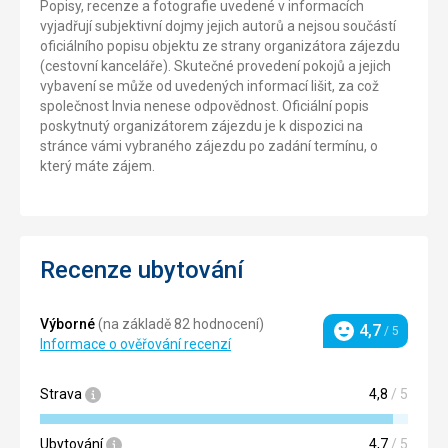
Popisy, recenze a fotografie uvedené v informacích
vyjadřují subjektivní dojmy jejich autorů a nejsou součástí
oficiálního popisu objektu ze strany organizátora zájezdu
(cestovní kanceláře). Skutečné provedení pokojů a jejich
vybavení se může od uvedených informací lišit, za což
společnost Invia nenese odpovědnost. Oficiální popis
poskytnutý organizátorem zájezdu je k dispozici na
stránce vámi vybraného zájezdu po zadání termínu, o
který máte zájem.
Recenze ubytování
Výborné
(na základě 82 hodnocení)
4,7
/ 5
Hodnocení
Informace o ověřování recenzí
Strava
4,8
/ 5
Ubytování
4,7
/ 5