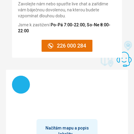
Odpovídalo popisu.
Zavolejte nám nebo spusťte live chat a zařídíme
vám báječnou dovolenou, na kterou budete
Služby
vzpomínat dlouhou dobu.
V dané lokalitě vyšší třída
Jsme k zastižení
Po-Pá 7:00-22:00; So-Ne 8:00-
22:00
.
226 000 284
Načítám
Načítám mapu a popis