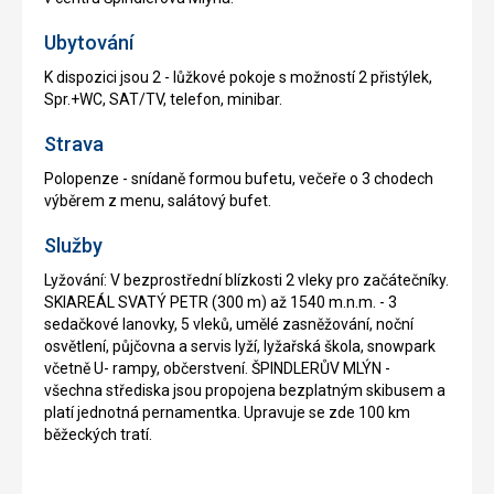
Ubytování
K dispozici jsou 2 - lůžkové pokoje s možností 2 přistýlek,
Spr.+WC, SAT/TV, telefon, minibar.
Strava
Polopenze - snídaně formou bufetu, večeře o 3 chodech
výběrem z menu, salátový bufet.
Služby
Lyžování: V bezprostřední blízkosti 2 vleky pro začátečníky.
SKIAREÁL SVATÝ PETR (300 m) až 1540 m.n.m. - 3
sedačkové lanovky, 5 vleků, umělé zasněžování, noční
osvětlení, půjčovna a servis lyží, lyžařská škola, snowpark
včetně U- rampy, občerstvení. ŠPINDLERŮV MLÝN -
všechna střediska jsou propojena bezplatným skibusem a
platí jednotná pernamentka. Upravuje se zde 100 km
běžeckých tratí.