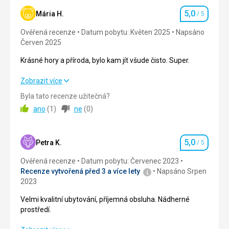
5,0
Okolí
5,0
/ 5
Mária H.
/ 5
Hodnocení
Ověřená recenze
Datum pobytu: Květen 2025
Napsáno
Služby
5,0
/ 5
Červen 2025
Cena
5,0
/ 5
Krásné hory a příroda, bylo kam jít všude čisto. Super.
Zobrazit více
Krásné hory a příroda, bylo kam jít všude čisto. Super.
Strava
Jídlo bylo úplně úžasné a bylo ho dost.
Byla tato recenze užitečná?
Strava
5,0
/ 5
ano
(
1
)
ne
(
0
)
Ubytování
Hotel i pokoje byly bezvadné
Ubytování
5,0
/ 5
Služby
5,0
Okolí
5,0
/ 5
Petra K.
/ 5
Hodnocení
Byly vyhovující
Ověřená recenze
Datum pobytu: Červenec 2023
Služby
5,0
/ 5
Recenze vytvořená před 3 a více lety
Napsáno Srpen
2023
Cena
5,0
/ 5
Velmi kvalitní ubytování, příjemná obsluha. Nádherné
prostředí.
Strava
Strava výborná a velký výběr.