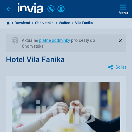
Volejte
Přihlásit
Jít
zpět
226
Menu
se
000
Invia.cz
284
Dovolená
Chorvatsko
Vodice
Vila Fanika
Zavří
Aktuálně
platné podmínky
pro cesty do
Chorvatska
Hotel Vila Fanika
Sdílet