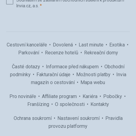
Souhlasím se zasíláním obchodních sdělení k produktům
mail
(povinné)
Invia.cz, a.s.
*
(povinné)
*
Cestovní kanceláře
Dovolená
Last minute
Exotika
Parkování
Recenze hotelů
Rekreační domy
Časté dotazy
Informace před nákupem
Obchodní
podmínky
Fakturační údaje
Možnosti platby
Invia
magazín o cestování
Mapa webu
Pro novináře
Affiliate program
Kariéra
Pobočky
Franšízing
O společnosti
Kontakty
Ochrana soukromí
Nastavení soukromí
Pravidla
provozu platformy