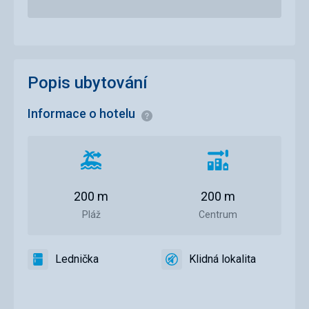
Popis ubytování
Informace o hotelu
Informace
Vzdálenost
Vzdálenost
od
od
pláže
centra
200 m
200 m
města
Pláž
Centrum
Lednička
Klidná lokalita
ano
Lednička
ano
Klidná
lokalita