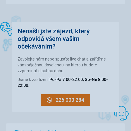
Lidlu. Autobusové nádraží kousek od ubytování.
Při odjezdu nás opět majitel odvezl k autobusu se
zavazadly.
Strava
5,0
/ 5
Nenašli jste zájezd, který
odpovídá všem vašim
Ubytování
5,0
/ 5
očekáváním?
Okolí
5,0
/ 5
Zavolejte nám nebo spusťte live chat a zařídíme
Služby
4,0
/ 5
vám báječnou dovolenou, na kterou budete
vzpomínat dlouhou dobu.
Cena
5,0
/ 5
Jsme k zastižení
Po-Pá 7:00-22:00; So-Ne 8:00-
22:00
.
Pláž
pláž čistá, rozmanitá.Více možností, písek, oblázky,
226 000 284
kameny
Strava
Měli jsme pobyt bez stravy - mnoho možností restsurací -
mohu doporučit terasu Vrtič - velké porce, chutné jídlo.