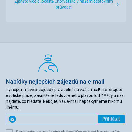
Zjistěte více o lokalitě Chorvatsko v našem cestovním
průvodci
Nabídky nejlepších zájezdů na e-mail
Ty nejzajímavější zájezdy pravidelně na váš e-mail! Preferujete
exotické pláže, zasněžené ledovce nebo plavbu lodí? Vždy u nás
najdete, co hledáte. Nebojte, váš e-mail neposkytneme nikomu
jinému.
Zadejte
Přihlásit
svůj
e-