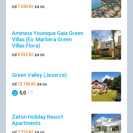
od
7 650
Kč
za os.
Aminess Younique Gaia Green
Villas (Ex. Marbera Green
Villas Flora)
od
4 532
Kč
za os.
Green Valley (Jezerce)
od
12 196
Kč
za os.
5,0
/ 5
Hodnocení
Zaton Holiday Resort
Apartments
od
7 715
Kč
za os.