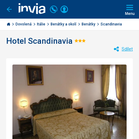
Volejte
Přihlásit
Jít
zpět
226
Menu
se
000
Invia.cz
284
Dovolená
Itálie
Benátky a okolí
Benátky
Scandinavia
Hotel Scandinavia
Hodnocení:
Sdílet
3/5