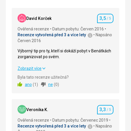
3,5
David Korček
/ 5
Hodnocení
Ověřená recenze
Datum pobytu: Červen 2016
Recenze vytvořená před 3 a více lety
Napsáno
Červen 2016
Výborný tip pro ty, kteří si dokáží pobyt v Benátkách
zorganizovat po svém.
Výborný tip pro ty, kteří si dokáží pobyt v Benátkách
Zobrazit více
zorganizovat po svém.
Byla tato recenze užitečná?
ano
(
1
)
ne
(
0
)
Strava
3,0
/ 5
Ubytování
4,0
/ 5
3,3
Služby
4,0
/ 5
Veronika K.
/ 5
Hodnocení
Ověřená recenze
Datum pobytu: Červenec 2019
Cena
3,0
/ 5
Recenze vytvořená před 3 a více lety
Napsáno