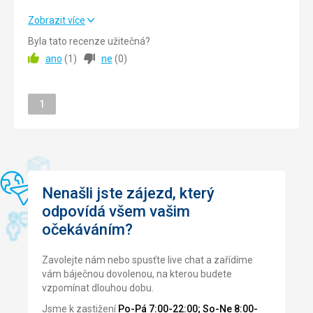
Služby
3,0
/ 5
Výborný tip pro ty, kteří si dokáží pobyt v Benátkách
Zobrazit více
zorganizovat po svém.
Cena
2,0
/ 5
Byla tato recenze užitečná?
ano
(
1
)
ne
(
0
)
Strava
3,0
/ 5
Strava
Ubytování
4,0
/ 5
Snídaně - neurazila
Stránka
1
Ubytování
Služby
4,0
/ 5
Ubytování klasické na Itálii, maličký hotel, pouze snídaně -
není možné si zde zakoupit večeře, žádné jídlo, vybavení
Cena
3,0
/ 5
dostačující, obsluha hotelu výborná, klimatizace super.
Služby
Strava
Nenašli jste zájezd, který
Žádné služby navíc, personál velmi příjemný
Pouze snídaně. Výběr vcelku dobrý: sýry, uzeniny, sladké
odpovídá všem vašim
pečivo, káva a další nápoje. Pro příznivce zdravého
očekáváním?
stravování však byl na výběr jen jogurt, müsli a něco ovoce.
Ubytování
Zavolejte nám nebo spusťte live chat a zařídíme
Tříhvězdičkový hotel v typickém benátském paláci. Pokoje
vám báječnou dovolenou, na kterou budete
krásné, čisté.
vzpomínat dlouhou dobu.
Jsme k zastižení
Po-Pá 7:00-22:00; So-Ne 8:00-