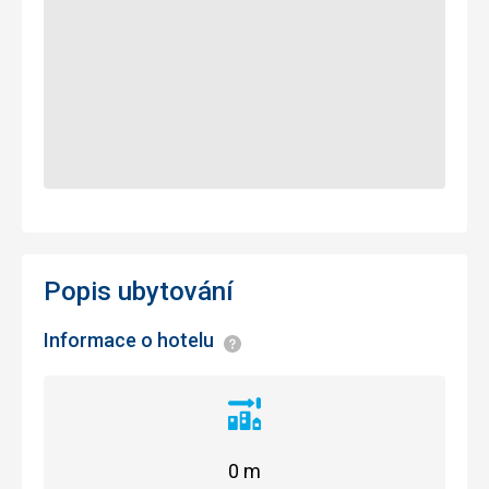
Popis ubytování
Informace o hotelu
Informace
Vzdálenost
od
centra
0 m
města