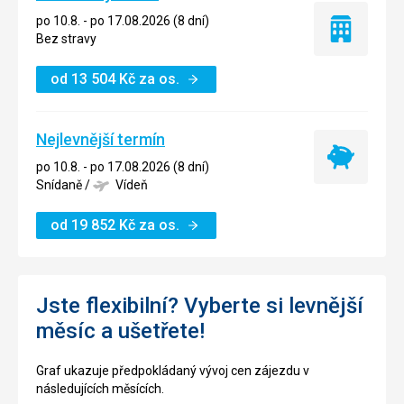
po 10.8. - po 17.08.2026 (8 dní)
Pouze
Bez stravy
ubytování
od
13 504
Kč
za os.
Nejlevnější termín
Nejlevnější
po 10.8. - po 17.08.2026 (8 dní)
termín
Snídaně
/
Vídeň
od
19 852
Kč
za os.
Jste flexibilní? Vyberte si levnější
měsíc a ušetřete!
Graf ukazuje předpokládaný vývoj cen zájezdu v
následujících měsících.