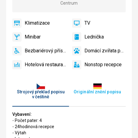
Centrum
Klimatizace
TV
ano
Klimatizace
ano
TV
Minibar
Lednička
ano
Minibar,
ano
Lednička
Bar
Bezbariérový přístup
Domácí zvířata povolena
ano
Bezbariérový
ano
Domácí
přístup
zvířata
Hotelová restaurace
Nonstop recepce
povolena
ano
Hotelová
ano
Nonstop
restaurace
recepce
Strojový překlad popisu
Originální znění popisu
v češtině
Vybavení:
- Počet pater: 4
- 24hodinová recepce
- Výtah