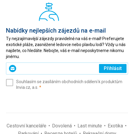
Nabídky nejlepších zájezdů na e-mail
Ty nejzajímavější zájezdy pravidelně na váš e-mail! Preferujete
exotické pláže, zasněžené ledovce nebo plavbu lodí? Vždy u nás
najdete, co hledáte. Nebojte, váš e-mail neposkytneme nikomu
jinému.
Zadejte
Přihlásit
svůj
e-
Souhlasím se zasíláním obchodních sdělení k produktům
mail
(povinné)
Invia.cz, a.s.
*
(povinné)
*
Cestovní kanceláře
Dovolená
Last minute
Exotika
Parkování
Recenze hotelů
Rekreační domy