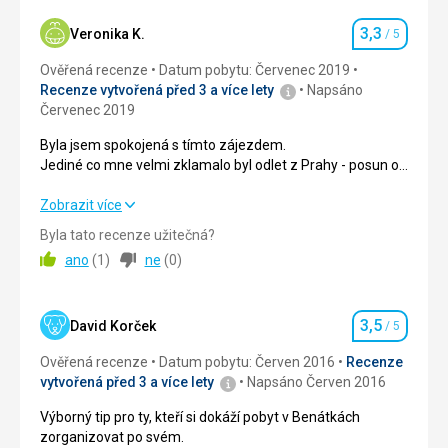
Strava
Snídaně - neurazila
3,3
Veronika K.
/ 5
Hodnocení
Ubytování
Ověřená recenze
Datum pobytu: Červenec 2019
Ubytování klasické na Itálii, maličký hotel, pouze
Recenze vytvořená před 3 a více lety
Napsáno
snídaně - není možné si zde zakoupit večeře, žádné
Červenec 2019
jídlo, vybavení dostačující, obsluha hotelu výborná,
klimatizace super.
Byla jsem spokojená s tímto zájezdem.
Jediné co mne velmi zklamalo byl odlet z Prahy - posun o
Služby
4 hodiny - což je v rámci toho, že jedete na prodloužený
Žádné služby navíc, personál velmi příjemný
výlet hodně. Volila jsem záměrně dražší letenky, abych byla
Byla jsem spokojená s tímto zájezdem.
Zobrazit více
v Benátkách co nejvíce a výsledkem bylo, že jsem letěla
Jediné co mne velmi zklamalo byl odlet z Prahy - posun o
Byla tato recenze užitečná?
ještě později než kdybych zvolila levnější variantu letenky -
4 hodiny - což je v rámci toho, že jedete na prodloužený
ano
(
1
)
ne
(
0
)
CA nijak nekompenzovala, i přesto, že jsem je o to
výlet hodně. Volila jsem záměrně dražší letenky, abych byla
požádala.
v Benátkách co nejvíce a výsledkem bylo, že jsem letěla
ještě později než kdybych zvolila levnější variantu letenky -
3,5
CA nijak nekompenzovala, i přesto, že jsem je o to
David Korček
/ 5
Hodnocení
požádala.
Ověřená recenze
Datum pobytu: Červen 2016
Recenze
vytvořená před 3 a více lety
Napsáno Červen 2016
Strava
3,0
/ 5
Výborný tip pro ty, kteří si dokáží pobyt v Benátkách
Ubytování
3,0
/ 5
zorganizovat po svém.