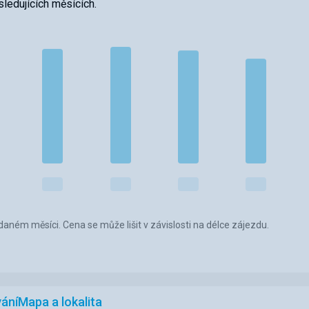
ledujících měsících.
aném měsíci. Cena se může lišit v závislosti na délce zájezdu.
ání
Mapa a lokalita