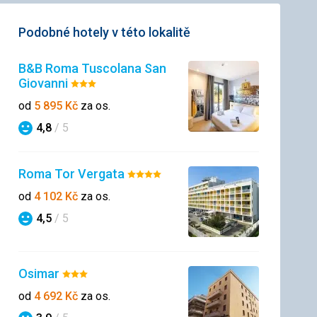
Podobné hotely v této lokalitě
B&B Roma Tuscolana San
Giovanni
Hodnocení:
3/5
od
5 895
Kč
za os.
4,8
/ 5
Hodnocení
Roma Tor Vergata
Hodnocení:
4/5
od
4 102
Kč
za os.
4,5
/ 5
Hodnocení
Osimar
Hodnocení:
3/5
od
4 692
Kč
za os.