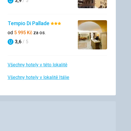
3,9
/ 5
Hodnocení
Tempio Di Pallade
Hodnocení:
3/5
od
5 995
Kč
za os.
3,6
/ 5
Hodnocení
Všechny hotely v této lokalitě
Všechny hotely v lokalitě Itálie