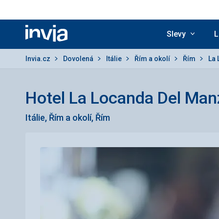
Slevy
L
Invia.cz
Invia.cz
Dovolená
Itálie
Řím a okolí
Řím
La 
Hotel La Locanda Del Man
Itálie, Řím a okolí, Řím