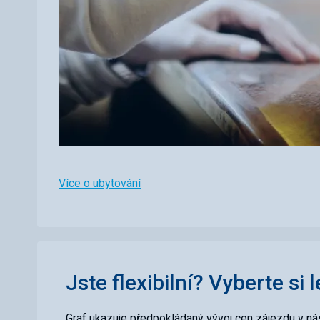
Více o ubytování
Jste flexibilní? Vyberte si 
Graf ukazuje předpokládaný vývoj cen zájezdu v nás