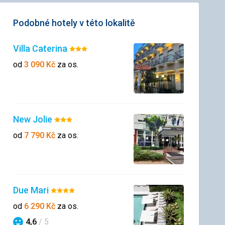
Podobné hotely v této lokalitě
Villa Caterina
Hodnocení:
3/5
od
3 090
Kč
za os.
New Jolie
Hodnocení:
3/5
od
7 790
Kč
za os.
Due Mari
Hodnocení:
4/5
od
6 290
Kč
za os.
4,6
/ 5