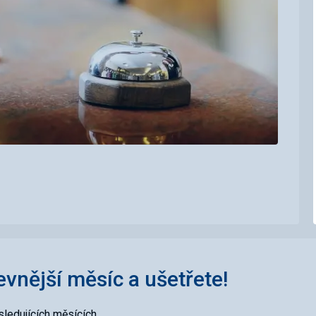
levnější měsíc a ušetřete!
ledujících měsících.