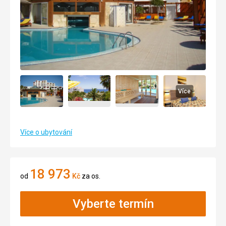
Více
Více o ubytování
18 973
od
Kč
za os.
Vyberte termín