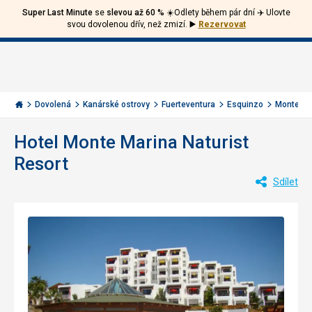
Super Last Minute
se
slevou až 60 %
☀️Odlety během pár dní ✈️ Ulovte
Volejte
Přihlásit
Jít
svou dovolenou dřív, než zmizí.
▶️
Rezervovat
zpět
226
Menu
se
000
Invia.cz
284
Dovolená
Kanárské ostrovy
Fuerteventura
Esquinzo
Monte Mar
Hotel Monte Marina Naturist
Resort
Sdílet