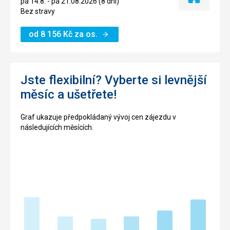
pá 14.8. - pá 21.08.2026 (8 dní)
ubytování
Bez stravy
od
8 156
Kč
za os.
Jste flexibilní? Vyberte si levnější
měsíc a ušetřete!
Graf ukazuje předpokládaný vývoj cen zájezdu v
následujících měsících.