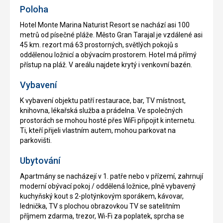
Poloha
Hotel Monte Marina Naturist Resort se nachází asi 100
metrů od písečné pláže. Město Gran Tarajal je vzdálené asi
45 km. rezort má 63 prostorných, světlých pokojů s
oddělenou ložnicí a obývacím prostorem. Hotel má přímý
přístup na pláž. V areálu najdete krytý i venkovní bazén.
Vybavení
K vybavení objektu patří restaurace, bar, TV místnost,
knihovna, lékařská služba a prádelna. Ve společných
prostorách se mohou hosté přes WiFi připojit k internetu.
Ti, kteří přijeli vlastním autem, mohou parkovat na
parkovišti.
Ubytování
Apartmány se nacházejí v 1. patře nebo v přízemí, zahrnují
moderní obývací pokoj / oddělená ložnice, plně vybavený
kuchyňský kout s 2-plotýnkovým sporákem, kávovar,
lednička, TV s plochou obrazovkou TV se satelitním
příjmem zdarma, trezor, Wi-Fi za poplatek, sprcha se