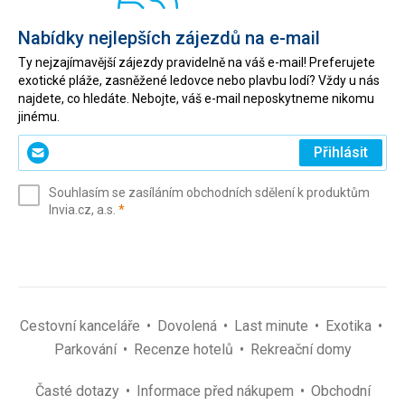
Nabídky nejlepších zájezdů na e-mail
Ty nejzajímavější zájezdy pravidelně na váš e-mail! Preferujete
exotické pláže, zasněžené ledovce nebo plavbu lodí? Vždy u nás
najdete, co hledáte. Nebojte, váš e-mail neposkytneme nikomu
jinému.
Zadejte
Přihlásit
svůj
e-
Souhlasím se zasíláním obchodních sdělení k produktům
mail
(povinné)
Invia.cz, a.s.
*
(povinné)
*
Cestovní kanceláře
Dovolená
Last minute
Exotika
Parkování
Recenze hotelů
Rekreační domy
Časté dotazy
Informace před nákupem
Obchodní