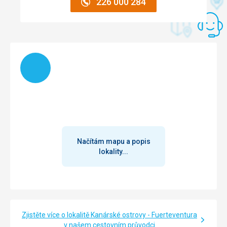
226 000 284
Načítám
Načítám mapu a popis
lokality...
Zjistěte více o lokalitě Kanárské ostrovy - Fuerteventura
v našem cestovním průvodci