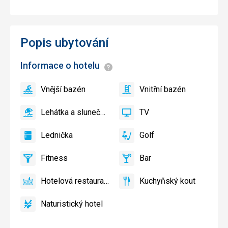
Popis ubytování
Informace o hotelu
Informace
Vnější bazén
Vnitřní bazén
ano
Vnější
ano
Vnitřní
bazén
bazén
Lehátka a slunečníky u bazénu zdarma
TV
ano
Lehátka
ano
TV
a
Lednička
Golf
slunečníky
ano
Lednička
ano
Golf
u
Fitness
Bar
bazénu
ano
Fitness
ano
Bar
zdarma
Hotelová restaurace
Kuchyňský kout
ano
Hotelová
ano
Kuchyňský
restaurace
kout
Naturistický hotel
ano
Naturistický
hotel