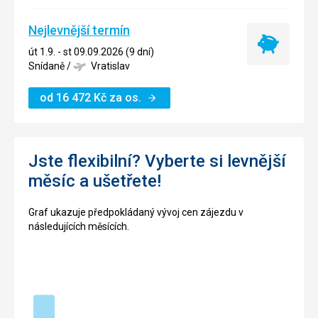
Nejlevnější termín
Nejlevnější
út 1.9. - st 09.09.2026 (9 dní)
termín
Snídaně
/
Vratislav
od
16 472
Kč
za os.
Jste flexibilní? Vyberte si levnější
měsíc a ušetřete!
Graf ukazuje předpokládaný vývoj cen zájezdu v
následujících měsících.