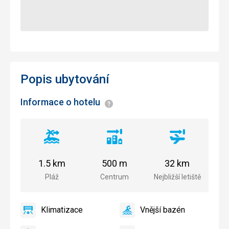
Popis ubytování
Informace o hotelu
Informace
Vzdálenost
Vzdálenost
Vzdálenost
od
od
od
pláže
centra
letiště
1.5 km
500 m
32 km
města
Pláž
Centrum
Nejbližší letiště
Klimatizace
Vnější bazén
ano
Klimatizace
ano
Vnější
bazén