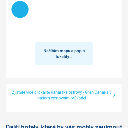
Načítám
Načítám mapu a popis
lokality...
Zjistěte více o lokalitě Kanárské ostrovy - Gran Canaria v
našem cestovním průvodci
Další hotely, které by vás mohly zaujmout