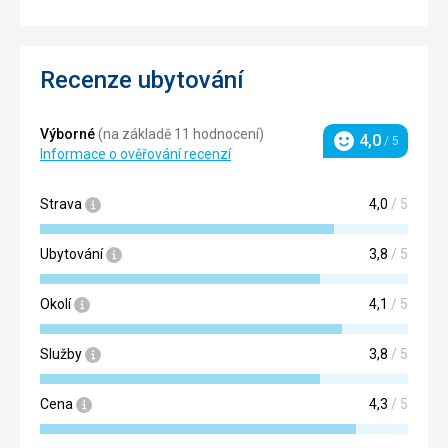
Recenze ubytování
Výborné
(na základě 11 hodnocení)
4,0
/ 5
Hodnocení
Informace o ověřování recenzí
Strava
4,0
/ 5
Ubytování
3,8
/ 5
Okolí
4,1
/ 5
Služby
3,8
/ 5
Cena
4,3
/ 5