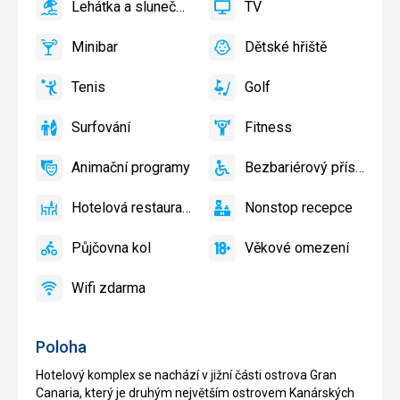
Lehátka a slunečníky u bazénu zdarma
TV
ano
Lehátka
ano
TV
a
Minibar
Dětské hřiště
slunečníky
ano
Minibar,
ano
Dětské
u
Bar
hřiště,
Tenis
Golf
bazénu
Dětský
ano
Tenis
ano
Golf
zdarma
bazén
Surfování
Fitness
ano
Surfování
ano
Fitness
Animační programy
Bezbariérový přístup
ano
Animační
ano
Bezbariérový
programy
přístup
Hotelová restaurace
Nonstop recepce
ano
Hotelová
ano
Nonstop
restaurace
recepce
Půjčovna kol
Věkové omezení
ano
Půjčovna
ano
Věkové
kol
omezení
Wifi zdarma
ano
Wifi
zdarma
Poloha
Hotelový komplex se nachází v jižní části ostrova Gran
Canaria, který je druhým největším ostrovem Kanárských