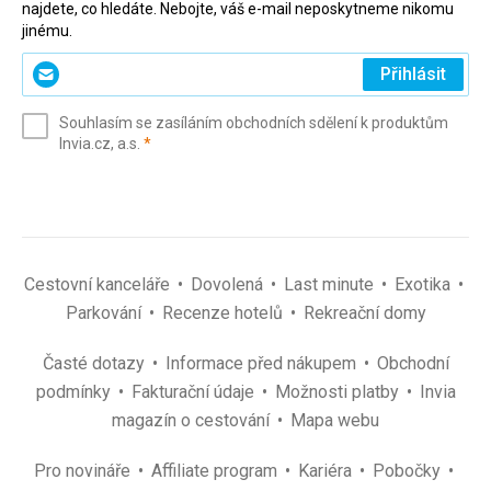
najdete, co hledáte. Nebojte, váš e-mail neposkytneme nikomu
jinému.
Zadejte
Přihlásit
svůj
e-
Souhlasím se zasíláním obchodních sdělení k produktům
mail
(povinné)
Invia.cz, a.s.
*
(povinné)
*
Cestovní kanceláře
Dovolená
Last minute
Exotika
Parkování
Recenze hotelů
Rekreační domy
Časté dotazy
Informace před nákupem
Obchodní
podmínky
Fakturační údaje
Možnosti platby
Invia
magazín o cestování
Mapa webu
Pro novináře
Affiliate program
Kariéra
Pobočky