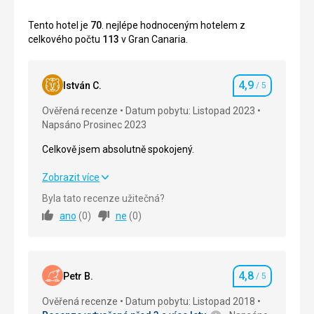
Tento hotel je
70
. nejlépe hodnoceným hotelem z
celkového počtu
113
v Gran Canaria.
4,9
István C.
/ 5
Hodnocení
Ověřená recenze
Datum pobytu: Listopad 2023
Napsáno Prosinec 2023
Celkově jsem absolutně spokojený.
Celkově jsem absolutně spokojený.
Zobrazit více
Byla tato recenze užitečná?
Strava
4,0
/ 5
ano
(
0
)
ne
(
0
)
Ubytování
5,0
/ 5
Okolí
5,0
/ 5
4,8
Petr B.
/ 5
Hodnocení
Služby
5,0
/ 5
Ověřená recenze
Datum pobytu: Listopad 2018