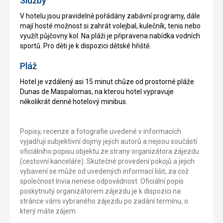
Služby
V hotelu jsou pravidelně pořádány zabávní programy, dále
mají hosté možnost si zahrát volejbal, kulečník, tenis nebo
využít půjčovny kol. Na pláži je připravena nabídka vodních
sportů. Pro děti je k dispozici dětské hřiště.
Pláž
Hotel je vzdálený asi 15 minut chůze od prostorné pláže
Dunas de Maspalomas, na kterou hotel vypravuje
několikrát denně hotelový minibus.
Popisy, recenze a fotografie uvedené v informacích
vyjadřují subjektivní dojmy jejich autorů a nejsou součástí
oficiálního popisu objektu ze strany organizátora zájezdu
(cestovní kanceláře). Skutečné provedení pokojů a jejich
vybavení se může od uvedených informací lišit, za což
společnost Invia nenese odpovědnost. Oficiální popis
poskytnutý organizátorem zájezdu je k dispozici na
stránce vámi vybraného zájezdu po zadání termínu, o
který máte zájem.