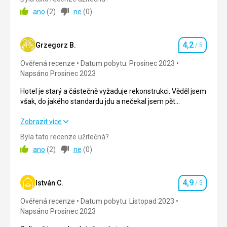
Nebyl splněn požadavek oddělených postelí a 2 dospeli lide
ano
(
2
)
ne
(
0
)
se na dvouluzuku 150x150 moc nevyspí.
Strava
4,0
/ 5
4,2
Grzegorz B.
/ 5
Hodnocení
Ubytování
4,0
/ 5
Ověřená recenze
Datum pobytu: Prosinec 2023
Napsáno Prosinec 2023
Okolí
5,0
/ 5
Hotel je starý a částečně vyžaduje rekonstrukci. Věděl jsem
Služby
4,0
/ 5
však, do jakého standardu jdu a nečekal jsem pět
hvězdiček za cenu tří. Skvělá lokalita!
Cena
4,0
/ 5
Hotel je starý a částečně vyžaduje rekonstrukci. Věděl jsem
Zobrazit více
však, do jakého standardu jdu a nečekal jsem pět
Byla tato recenze užitečná?
hvězdiček za cenu tří. Skvělá lokalita!
Pláž
ano
(
2
)
ne
(
0
)
Není k dispozicii u hotellu
Strava
5,0
/ 5
4,9
Ubytování
3,0
/ 5
István C.
/ 5
Hodnocení
Ověřená recenze
Datum pobytu: Listopad 2023
Okolí
4,0
/ 5
Napsáno Prosinec 2023
Služby
3,0
/ 5