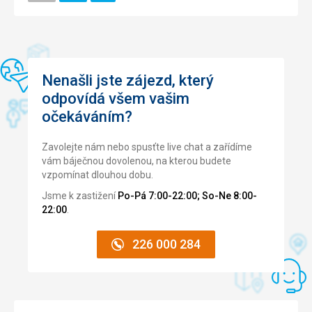
Stránka
Okolí
4,0
/ 5
Tato recenze byla přeložena automaticky přes Google
Translate
Služby
4,0
/ 5
Cena
4,0
/ 5
Nenašli jste zájezd, který
odpovídá všem vašim
Pláž
očekáváním?
Pláž byla od hotelu asi 1,5 km a byli jsme překvapeni, ze
městská pláž byla takto příjemná a čistá.
Zavolejte nám nebo spusťte live chat a zařídíme
Strava
vám báječnou dovolenou, na kterou budete
Snídaně byly poměrně bohaté, dalo se snídat na venkovní
vzpomínat dlouhou dobu.
terase.
Jsme k zastižení
Po-Pá 7:00-22:00; So-Ne 8:00-
22:00
.
226 000 284