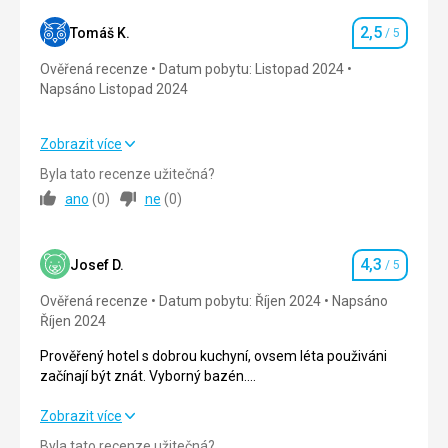
Ubytování
Nejlepší 3* hotel
2,5
Tomáš K.
/ 5
Hodnocení
Služby
Ověřená recenze
Datum pobytu: Listopad 2024
Bez problémů
Napsáno Listopad 2024
Zobrazit více
Strava
2,0
/ 5
Byla tato recenze užitečná?
ano
(
0
)
ne
(
0
)
Ubytování
2,0
/ 5
Okolí
2,0
/ 5
4,3
Josef D.
/ 5
Hodnocení
Služby
2,0
/ 5
Ověřená recenze
Datum pobytu: Říjen 2024
Napsáno
Říjen 2024
Cena
3,0
/ 5
Prověřený hotel s dobrou kuchyní, ovsem léta použiváni
začínají být znát. Vyborný bazén.
Nebyl splněn požadavek oddělených postelí a 2 dospeli lide
se na dvouluzuku 150x150 moc nevyspí.
Prověřený hotel s dobrou kuchyní, ovsem léta použiváni
Zobrazit více
začínají být znát. Vyborný bazén.
Byla tato recenze užitečná?