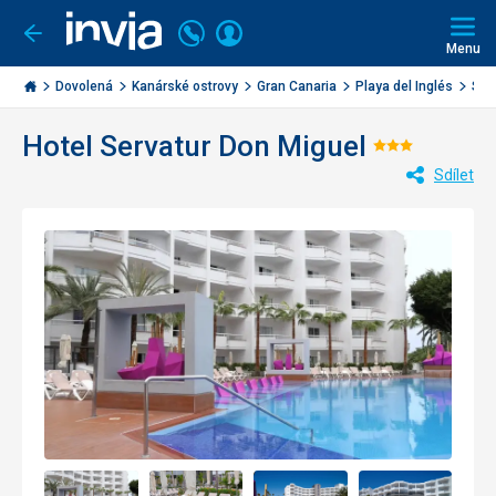
Volejte
Přihlásit
Jít
zpět
226
Menu
se
000
Invia.cz
284
Dovolená
Kanárské ostrovy
Gran Canaria
Playa del Inglés
Ser
Hotel Servatur Don Miguel
Hodnocen
Sdílet
3/5