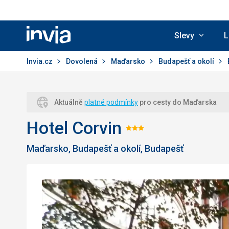
Slevy
L
Invia.cz
Invia.cz
Dovolená
Maďarsko
Budapešť a okolí
Aktuálně
platné podmínky
pro cesty do Maďarska
Hotel Corvin
Hodnocení:
Maďarsko, Budapešť a okolí, Budapešť
3/5