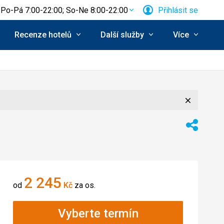
Po-Pá 7:00-22:00; So-Ne 8:00-22:00
Přihlásit se
Recenze hotelů
Další služby
Více
Zavřít
Sdílet
2 245
od
Kč
za os.
Vyberte termín