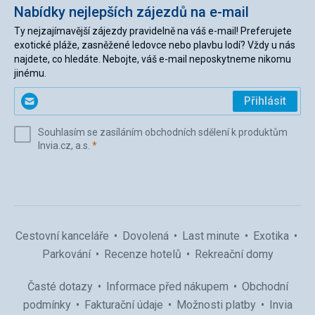
Nabídky nejlepších zájezdů na e-mail
Ty nejzajímavější zájezdy pravidelně na váš e-mail! Preferujete
exotické pláže, zasněžené ledovce nebo plavbu lodí? Vždy u nás
najdete, co hledáte. Nebojte, váš e-mail neposkytneme nikomu
jinému.
Zadejte
Přihlásit
svůj
e-
Souhlasím se zasíláním obchodních sdělení k produktům
mail
(povinné)
Invia.cz, a.s.
*
(povinné)
*
Cestovní kanceláře
Dovolená
Last minute
Exotika
Parkování
Recenze hotelů
Rekreační domy
Časté dotazy
Informace před nákupem
Obchodní
podmínky
Fakturační údaje
Možnosti platby
Invia