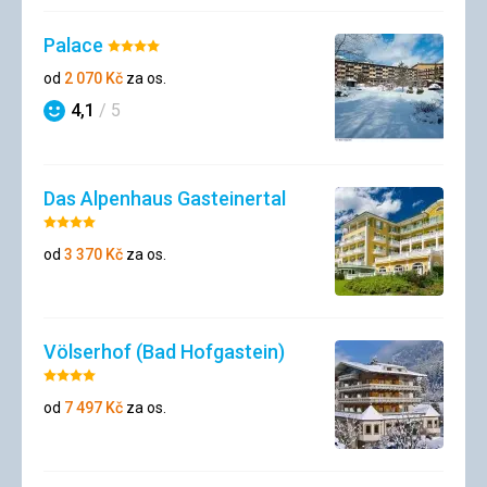
Palace
Hodnocení:
4/5
od
2 070
Kč
za os.
4,1
/ 5
Hodnocení
Das Alpenhaus Gasteinertal
Hodnocení:
4/5
od
3 370
Kč
za os.
Völserhof (Bad Hofgastein)
Hodnocení:
4/5
od
7 497
Kč
za os.