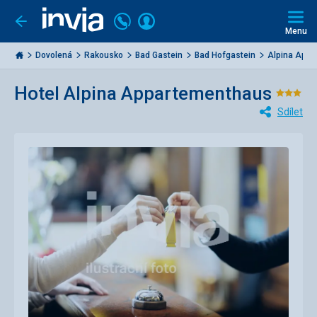
Volejte
Přihlásit
Jít
zpět
226
Menu
se
000
Invia.cz
284
Dovolená
Rakousko
Bad Gastein
Bad Hofgastein
Alpina Appa
Hotel Alpina Appartementhaus
Hodn
Sdílet
3/5