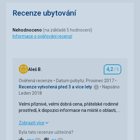
Recenze ubytování
Nehodnoceno
(na základě 5 hodnocení)
Informace o ověřování recenzí
4,2
Aleš B.
/ 5
Hodnocení
Ověřená recenze
Datum pobytu: Prosinec 2017
Recenze vytvořená před 3 a více lety
Napsáno
Leden 2018
Velmi příznivé, velmi dobrá cena, přátelské rodinné
prostředí, k dispozici informace na místě o oblasti,
možnostech lyžování zábavy, využití termálních
lázní atd.
Velmi příznivé, velmi dobrá cena, přátelské rodinné
Zobrazit více
prostředí, k dispozici informace na místě o oblasti,
Byla tato recenze užitečná?
možnostech lyžování zábavy, využití termálních
ano
(
0
)
ne
(
0
)