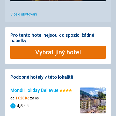
Více o ubytování
Pro tento hotel nejsou k dispozici žádné
nabídky
Vybrat jiný hotel
Podobné hotely v této lokalitě
Mondi Holiday Bellevue
Hodnocení:
4/5
od
1 026
Kč
za os.
4,5
/ 5
Hodnocení