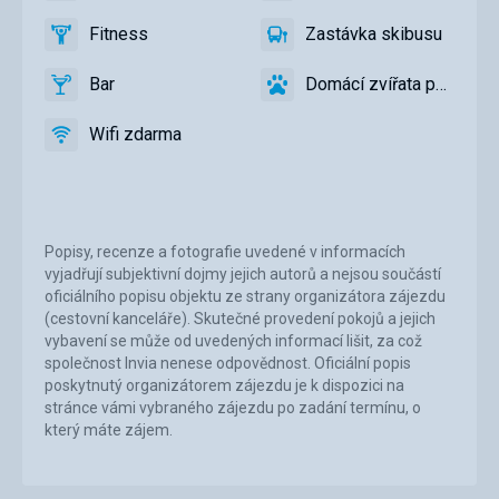
kolem
lokalita
Fitness
Zastávka skibusu
hotelu
ano
Fitness
ano
Zastávka
skibusu
Bar
Domácí zvířata povolena
ano
Bar
ano
Domácí
zvířata
Wifi zdarma
povolena
ano
Wifi
zdarma
Popisy, recenze a fotografie uvedené v informacích
vyjadřují subjektivní dojmy jejich autorů a nejsou součástí
oficiálního popisu objektu ze strany organizátora zájezdu
(cestovní kanceláře). Skutečné provedení pokojů a jejich
vybavení se může od uvedených informací lišit, za což
společnost Invia nenese odpovědnost. Oficiální popis
poskytnutý organizátorem zájezdu je k dispozici na
stránce vámi vybraného zájezdu po zadání termínu, o
který máte zájem.