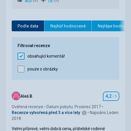
lázní atd.
Strava
4,0
/ 5
Ubytování
3,0
/ 5
Podle data
Nejhůř hodnocené
Nejlépe hodnoce
Okolí
5,0
/ 5
Filtrovat recenze
Služby
3,0
/ 5
obsahující komentář
Cena
5,0
/ 5
pouze s obrázky
Strava
strava byla vlastní v apartmánu, ale k dispozici
restaurace a hospody na sjezdovkách - vše velmi
dobré,
4,2
Aleš B.
/ 5
Hodnocení
přátelští lidé, vše bez problémů.
Ověřená recenze
Datum pobytu: Prosinec 2017
Ubytování
Recenze vytvořená před 3 a více lety
Napsáno Leden
Ubytování typicky rakouské - velký dům, dobře
2018
vybavený apartmán, čisto.
Velmi příznivé, velmi dobrá cena, přátelské rodinné
Služby