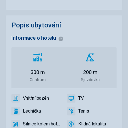
Popis ubytování
Informace o hotelu
Informace
Vzdálenost
Vzdálenost
od
od
centra
sjezdovky
300 m
200 m
města
Centrum
Sjezdovka
Vnitřní bazén
TV
ano
Vnitřní
ano
TV
bazén
Lednička
Tenis
ano
Lednička
ano
Tenis
Silnice kolem hotelu
Klidná lokalita
ano
Silnice
ano
Klidná