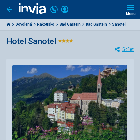
Volejte
Přihlásit
Jít
zpět
226
Menu
se
000
Invia.cz
284
Dovolená
Rakousko
Bad Gastein
Bad Gastein
Sanotel
Hotel Sanotel
Hodnocení:
Sdílet
4/5