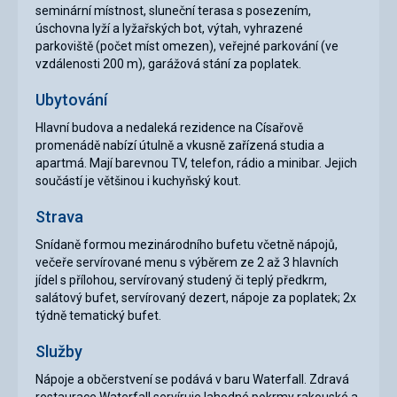
seminární místnost, sluneční terasa s posezením,
úschovna lyží a lyžařských bot, výtah, vyhrazené
parkoviště (počet míst omezen), veřejné parkování (ve
vzdálenosti 200 m), garážová stání za poplatek.
Ubytování
Hlavní budova a nedaleká rezidence na Císařově
promenádě nabízí útulně a vkusně zařízená studia a
apartmá. Mají barevnou TV, telefon, rádio a minibar. Jejich
součástí je většinou i kuchyňský kout.
Strava
Snídaně formou mezinárodního bufetu včetně nápojů,
večeře servírované menu s výběrem ze 2 až 3 hlavních
jídel s přílohou, servírovaný studený či teplý předkrm,
salátový bufet, servírovaný dezert, nápoje za poplatek; 2x
týdně tematický bufet.
Služby
Nápoje a občerstvení se podává v baru Waterfall. Zdravá