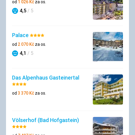
4/5
od
1 026
Kč
za os.
4,5
/ 5
Hodnocení
Palace
Hodnocení:
4/5
od
2 070
Kč
za os.
4,1
/ 5
Hodnocení
Das Alpenhaus Gasteinertal
Hodnocení:
4/5
od
3 370
Kč
za os.
Völserhof (Bad Hofgastein)
Hodnocení:
4/5