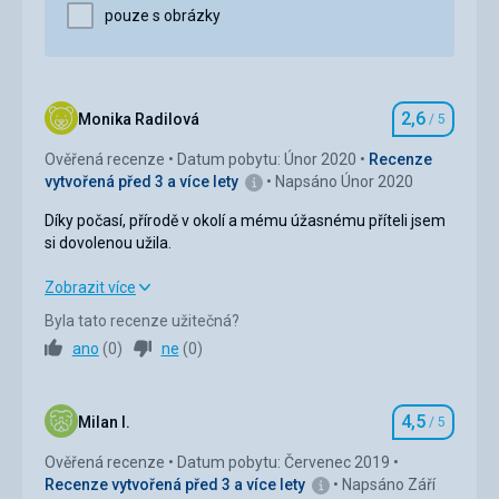
pouze s obrázky
Strava
Snídaně klasické, večeře bufetové s několika chody
vše bylo výtečné, pozor je třeba si dat na to , že
téměř do všeho přidávají kopr.
2,6
Monika Radilová
/ 5
Ubytování
Hodnocení
Vše odpovídá ceně, mírně starší ale funkční,
Ověřená recenze
Datum pobytu: Únor 2020
Recenze
koupelna nově zrekonstruovaná, úklid a čistota bez
vytvořená před 3 a více lety
Napsáno Únor 2020
problémů. Horší wifi signál, resp. signal ok ale
rychlost pochybná.
Díky počasí, přírodě v okolí a mému úžasnému příteli jsem
si dovolenou užila.
Služby
Super, velký bazén, několik saun (finska, parní,
Díky počasí, přírodě v okolí a mému úžasnému příteli jsem
Zobrazit více
infra), wirpool bazének, lehátka na sluneční terase
si dovolenou užila.
vše s výhledem na vodopád. S parkováním nebyl
Byla tato recenze užitečná?
problém. V ceně Gastein card na slevy mhd a
ano
(
0
)
ne
(
0
)
Strava
2,0
/ 5
atrakcí.
Ubytování
1,0
/ 5
4,5
Milan I.
/ 5
Hodnocení
Služby
3,0
/ 5
Ověřená recenze
Datum pobytu: Červenec 2019
Recenze vytvořená před 3 a více lety
Napsáno Září
Sport
5,0
/ 5