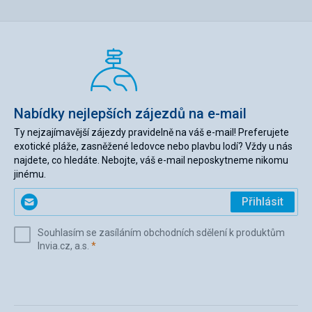
Nabídky nejlepších zájezdů na e-mail
Ty nejzajímavější zájezdy pravidelně na váš e-mail! Preferujete
exotické pláže, zasněžené ledovce nebo plavbu lodí? Vždy u nás
najdete, co hledáte. Nebojte, váš e-mail neposkytneme nikomu
jinému.
Zadejte
Přihlásit
svůj
e-
Souhlasím se zasíláním obchodních sdělení k produktům
mail
(povinné)
Invia.cz, a.s.
*
(povinné)
*