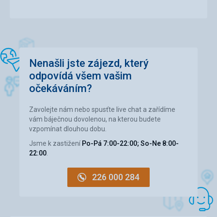
Snowpark
Sáňkařské
Freeride
Umělé
tratě
zasněžování
tratě
zasněžování
Nenašli jste zájezd, který
odpovídá všem vašim
očekáváním?
Zavolejte nám nebo spusťte live chat a zařídíme
vám báječnou dovolenou, na kterou budete
vzpomínat dlouhou dobu.
Jsme k zastižení
Po-Pá 7:00-22:00; So-Ne 8:00-
22:00
.
226 000 284