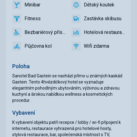
Minibar
Dětský koutek
ano
Minibar,
ano
Dětský
Bar
koutek
Fitness
Zastávka skibusu
ano
Fitness
ano
Zastávka
skibusu
Bezbariérový přístup
Hotelová restaurace
ano
Bezbariérový
ano
Hotelová
přístup
restaurace
Půjčovna kol
Wifi zdarma
ano
Půjčovna
ano
Wifi
kol
zdarma
Poloha
Sanotel Bad Gastein se nachází přímo u známých kaskád
Gastein. Tento 4hvězdičkový hotel se vyznačuje
elegantním pohodlným ubytováním, výživnou a zdravou
kuchyní a širokou nabídkou wellness a kosmetických
procedur.
Vybavení
K vybavení objektu patří recepce / lobby / wi-fi připojení k
internetu, restaurace vyhrazená pro hotelové hosty,
stylová restaurace, bar, společenská místnost s TV,