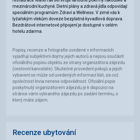
restaurace Waterfall servíruje lahodné pokrmy rakouské a
mezinárodní kuchyně. Dietní plány a zdravá jídla odpovídají
speciálním programům Zdraví a Wellness. V zimě vás k
lyžařským vlekům doveze bezplatná kyvadlová doprava.
Bezdrátové internetové připojení je dostupné v celém
hotelu zdarma.
Popisy, recenze a fotografie uvedené v informacích
vyjadřují subjektivní dojmy jejich autorů a nejsou součástí
oficiálního popisu objektu ze strany organizátora zájezdu
(cestovní kanceláře). Skutečné provedení pokojů a jejich
vybavení se může od uvedených informací lišit, za což
společnost Invia nenese odpovědnost. Oficiální popis
poskytnutý organizátorem zájezdu je k dispozici na
stránce vámi vybraného zájezdu po zadání termínu, o
který máte zájem.
Recenze ubytování