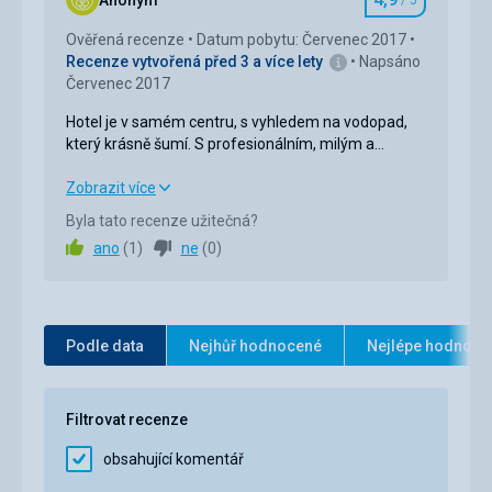
Anonym
/ 5
Hodnocení
Služby
5,0
/ 5
Ověřená recenze
Datum pobytu: Červenec 2017
Recenze vytvořená před 3 a více lety
Napsáno
Cena
5,0
/ 5
Červenec 2017
Hotel je v samém centru, s vyhledem na vodopad,
který krásně šumí. S profesionálním, milým a
ochotným personálem.
Hotel je v samém centru, s vyhledem na vodopad,
Zobrazit více
který krásně šumí. S profesionálním, milým a
Byla tato recenze užitečná?
ochotným personálem.
ano
(
1
)
ne
(
0
)
Strava
5,0
/ 5
Ubytování
5,0
/ 5
Podle data
Nejhůř hodnocené
Nejlépe hodnoce
Okolí
5,0
/ 5
Služby
4,0
/ 5
Filtrovat recenze
Cena
5,0
/ 5
obsahující komentář