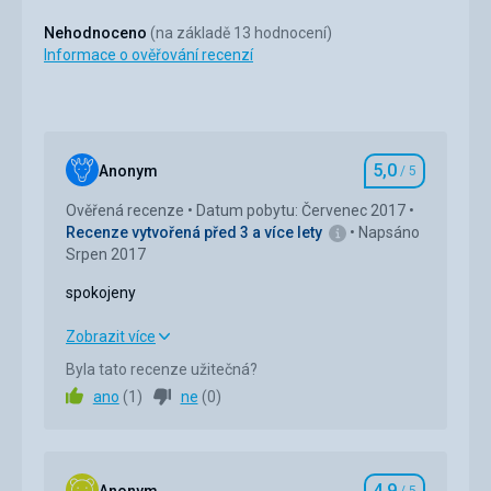
Nehodnoceno
(na základě 13 hodnocení)
Informace o ověřování recenzí
5,0
Anonym
/ 5
Hodnocení
Ověřená recenze
Datum pobytu: Červenec 2017
Recenze vytvořená před 3 a více lety
Napsáno
Srpen 2017
spokojeny
spokojeny
Zobrazit více
Byla tato recenze užitečná?
Strava
5,0
/ 5
ano
(
1
)
ne
(
0
)
Ubytování
5,0
/ 5
Okolí
5,0
/ 5
4,9