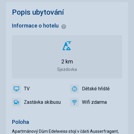
Popis ubytování
Informace o hotelu
Informace
Vzdálenost
od
sjezdovky
2 km
Sjezdovka
TV
Dětské hřiště
ano
TV
ano
Dětské
hřiště
Zastávka skibusu
Wifi zdarma
ano
Zastávka
ano
Wifi
skibusu
zdarma
Poloha
Apartmánový Dům Edelweiss stojí v části Ausserfragant,