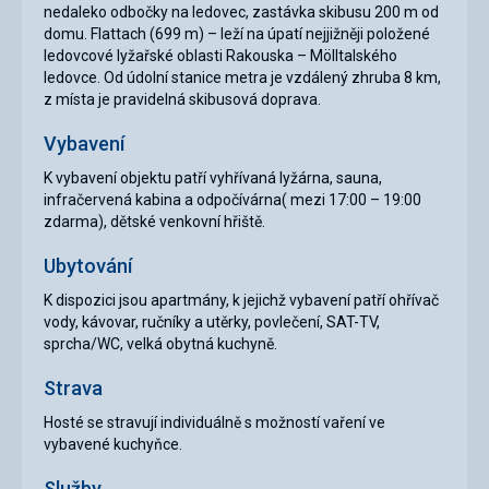
nedaleko odbočky na ledovec, zastávka skibusu 200 m od
domu. Flattach (699 m) – leží na úpatí nejjižněji položené
ledovcové lyžařské oblasti Rakouska – Mölltalského
ledovce. Od údolní stanice metra je vzdálený zhruba 8 km,
z místa je pravidelná skibusová doprava.
Vybavení
K vybavení objektu patří vyhřívaná lyžárna, sauna,
infračervená kabina a odpočívárna( mezi 17:00 – 19:00
zdarma), dětské venkovní hřiště.
Ubytování
K dispozici jsou apartmány, k jejichž vybavení patří ohřívač
vody, kávovar, ručníky a utěrky, povlečení, SAT-TV,
sprcha/WC, velká obytná kuchyně.
Strava
Hosté se stravují individuálně s možností vaření ve
vybavené kuchyňce.
Služby