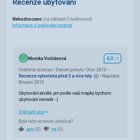
Recenze ubytování
Nehodnoceno
(na základě 5 hodnocení)
Informace o ověřování recenzí
4,0
Monika Voldánová
/ 5
Hodnocení
Ověřená recenze
Datum pobytu: Únor 2015
Recenze vytvořená před 3 a více lety
Napsáno
Březen 2015
Ubytování skvělé, jen podle vaší mapky bychom
ubytování nenašli :-)
Ubytování skvělé, jen podle vaší mapky bychom
Zobrazit více
ubytování nenašli :-)
Byla tato recenze užitečná?
ano
(
0
)
ne
(
0
)
Ubytování
4,0
/ 5