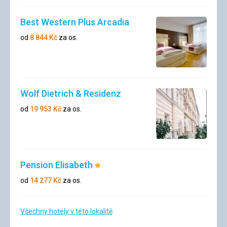
Best Western Plus Arcadia
od
8 844
Kč
za os.
Wolf Dietrich & Residenz
od
19 953
Kč
za os.
Pension Elisabeth
Hodnocení:
1/5
od
14 277
Kč
za os.
Všechny hotely v této lokalitě