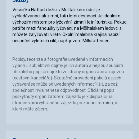
Vesnička Flattach ležící v Mölltalském údolí je
vyhledávanou jak zimní, tak i letní destinací. Je ideálním
výchozím místem pro lyžování, zimní i letní turistiku. Pokud
patříte mezi fanoušky lyžování, na Mölltalském ledovci si
můžete zalyžovat i v létě. Okolní malebná krajina nabízí
nespočet výletních cílů, např. jezero Millstättersee.
Popisy, recenze a fotografie uvedené v informacích
vyjadřují subjektivní dojmy jejich autorů a nejsou součástí
oficiálního popisu objektu ze strany organizátora zájezdu
(cestovní kanceláře). Skutečné provedení pokojů a jejich
vybavení se může od uvedených informací lišit, za což
společnost Invia nenese odpovědnost. Oficiální popis
poskytnutý organizátorem zájezdu je k dispozici na
stránce vámi vybraného zájezdu po zadání termínu, o
který máte zájem.