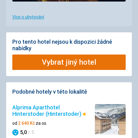
Více o ubytování
Pro tento hotel nejsou k dispozici žádné
nabídky
Vybrat jiný hotel
Podobné hotely v této lokalitě
Alprima Aparthotel
Hinterstoder (Hinterstoder)
Hodnocení:
1/5
od
2 640
Kč
za os.
5,0
/ 5
Hodnocení