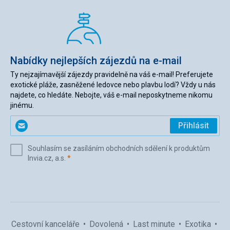
Nabídky nejlepších zájezdů na e-mail
Ty nejzajímavější zájezdy pravidelně na váš e-mail! Preferujete
exotické pláže, zasněžené ledovce nebo plavbu lodí? Vždy u nás
najdete, co hledáte. Nebojte, váš e-mail neposkytneme nikomu
jinému.
Zadejte
Přihlásit
svůj
e-
Souhlasím se zasíláním obchodních sdělení k produktům
mail
(povinné)
Invia.cz, a.s.
*
(povinné)
*
Cestovní kanceláře
Dovolená
Last minute
Exotika