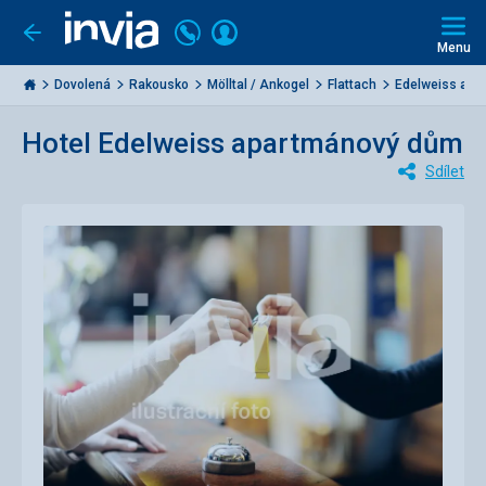
Volejte
Přihlásit
Jít
zpět
226
Menu
se
000
Invia.cz
284
Dovolená
Rakousko
Mölltal / Ankogel
Flattach
Edelweiss apar
Hotel Edelweiss apartmánový dům
Sdílet